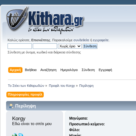
Καλώς ορίσατε,
Επισκέπτης
. Παρακαλούμε
συνδεθείτε
ή
εγγραφείτε
.
Σύνδεση με όνομα, κωδικό και διάρκεια σύνδεσης
Αρχική
Βοήθεια
Αναζήτηση
Ημερολόγιο
Σύνδεση
Εγγραφή
Το Στέκι των Κιθαρωδών
»
Προφίλ του Korgy
»
Περίληψη
Πληροφορίες προφίλ
Περίληψη
Korgy 
Μηνύματα:
Εδώ είναι το σπίτι μου
Προσωπικό κείμενο:
Φύλο:
Ηλικία: