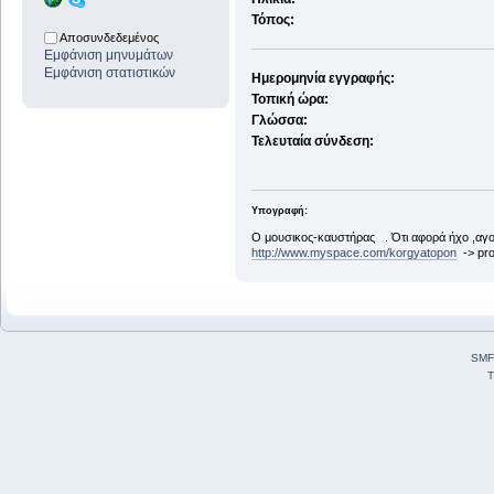
Τόπος:
Αποσυνδεδεμένος
Εμφάνιση μηνυμάτων
Εμφάνιση στατιστικών
Ημερομηνία εγγραφής:
Τοπική ώρα:
Γλώσσα:
Τελευταία σύνδεση:
Υπογραφή:
Ο μουσικος-καυστήρας . Ότι αφορά ήχο ,αγο
http://www.myspace.com/korgyatopon
-> pro
SMF
T