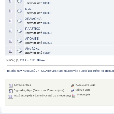
Ξεκίνησε από
ΠΟΙΟΣ
ΙΣΩΣ
Ξεκίνησε από
ΠΟΙΟΣ
ΧΕΛΙΔΟΝΙΑ
Ξεκίνησε από
ΠΟΙΟΣ
ΠΛΑΣΤΙΚΟ
Ξεκίνησε από
ΠΟΙΟΣ
ΑΠΟΛΙΤΙΚ
Ξεκίνησε από
ΠΟΙΟΣ
Λίγα λόγια.
Ξεκίνησε από
kuiper
Σελίδες: [
1
]
2
3
4
...
192
Πάνω
Το Στέκι των Κιθαρωδών
»
Καλλιτεχνικές μας δημιουργίες
»
Δικοί μας στίχοι και ποιήμα
Κανονικό θέμα
Κλειδωμένο θέμα
Μόνιμο θέμα
Δημοφιλές θέμα (Πάνω από 15 απαντήσεις)
Ψηφοφορία
Πολύ δημοφιλές θέμα (Πάνω από 25 απαντήσεις)