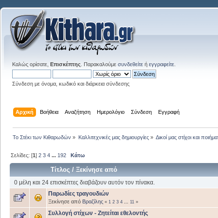
Καλώς ορίσατε,
Επισκέπτης
. Παρακαλούμε
συνδεθείτε
ή
εγγραφείτε
.
Σύνδεση με όνομα, κωδικό και διάρκεια σύνδεσης
Αρχική
Βοήθεια
Αναζήτηση
Ημερολόγιο
Σύνδεση
Εγγραφή
Το Στέκι των Κιθαρωδών
»
Καλλιτεχνικές μας δημιουργίες
»
Δικοί μας στίχοι και ποιήμα
Σελίδες: [
1
]
2
3
4
...
192
Κάτω
Τίτλος
/
Ξεκίνησε από
0 μέλη και 24 επισκέπτες διαβάζουν αυτόν τον πίνακα.
Παρωδίες τραγουδιών
Ξεκίνησε από
Βραζίλης
«
1
2
3
4
...
11
»
Συλλογή στίχων - Ζητείται εθελοντής