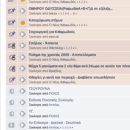
Ξεκίνησε από
Ο Νέος Κιθαρωδός
«
1
2
3
»
ΟΜΗΡΟΥ ΟΔΥΣΣΕΙΑ(ΡαψωδίαΑ+Β+Γ)Δ σε εξέλιξη...
Ξεκίνησε από
ivikos
«
1
2
3
4
...
9
»
Κατοχύρωση στίχων
Ξεκίνησε από
Ο Νέος Κιθαρωδός
«
1
2
3
»
Στιχουργική για Κιθαρωδούς
Ξεκίνησε από
pascal.
Σπήλιος - Άπαντα
Ξεκίνησε από
Witchking
«
1
2
3
4
»
Ποίημα της χρονιάς 2009 - Αποτελέσματα
Ξεκίνησε από
Ο Νέος Κιθαρωδός
Μέχρι 5 μηνύματα και 1 νέο θέμα ανά 24ωρο σε αυτόν τον πίνα
Ξεκίνησε από
Βραζίλης
Οδηγίες γι αυτή την περιοχή - Διαβάστε οπωσδήποτε
Ξεκίνησε από
Ο Νέος Κιθαρωδός
ΤΣΟΥΡΟΥΝΑ
Ξεκίνησε από
ΠΟΙΟΣ
Έκδοση Ποιητικής Συλλογής
Ξεκίνησε από
Ιππέας
ΥΓ.
Ξεκίνησε από
ΠΟΙΟΣ
Αν-Επίκαιρα - Δηκτικά - Σκωπτικά
Ξεκίνησε από
Ιππέας
«
1
2
3
4
»