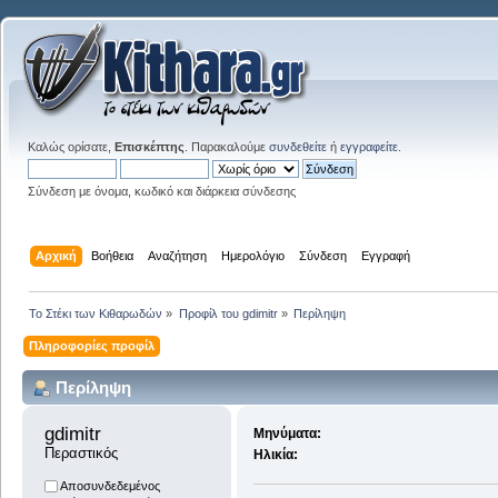
Καλώς ορίσατε,
Επισκέπτης
. Παρακαλούμε
συνδεθείτε
ή
εγγραφείτε
.
Σύνδεση με όνομα, κωδικό και διάρκεια σύνδεσης
Αρχική
Βοήθεια
Αναζήτηση
Ημερολόγιο
Σύνδεση
Εγγραφή
Το Στέκι των Κιθαρωδών
»
Προφίλ του gdimitr
»
Περίληψη
Πληροφορίες προφίλ
Περίληψη
gdimitr 
Μηνύματα:
Περαστικός
Ηλικία:
Αποσυνδεδεμένος