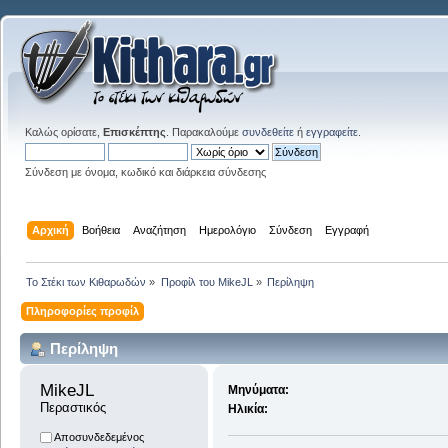
Καλώς ορίσατε,
Επισκέπτης
. Παρακαλούμε
συνδεθείτε
ή
εγγραφείτε
.
Σύνδεση με όνομα, κωδικό και διάρκεια σύνδεσης
Αρχική
Βοήθεια
Αναζήτηση
Ημερολόγιο
Σύνδεση
Εγγραφή
Το Στέκι των Κιθαρωδών
»
Προφίλ του MikeJL
»
Περίληψη
Πληροφορίες προφίλ
Περίληψη
MikeJL 
Μηνύματα:
Περαστικός
Ηλικία:
Αποσυνδεδεμένος