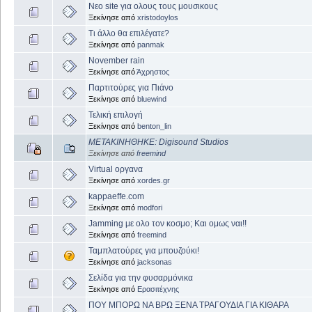
Νεο site για ολους τους μουσικους
Ξεκίνησε από
xristodoylos
Τι άλλο θα επιλέγατε?
Ξεκίνησε από
panmak
November rain
Ξεκίνησε από
Άχρηστος
Παρτιτούρες για Πιάνο
Ξεκίνησε από
bluewind
Τελική επιλογή
Ξεκίνησε από
benton_lin
ΜΕΤΑΚΙΝΗΘΗΚΕ: Digisound Studios
Ξεκίνησε από
freemind
Virtual οργανα
Ξεκίνησε από
xordes.gr
kappaeffe.com
Ξεκίνησε από
modfori
Jamming με ολο τον κοσμο; Και ομως ναι!!
Ξεκίνησε από
freemind
Ταμπλατούρες για μπουζούκι!
Ξεκίνησε από
jacksonas
Σελίδα για την φυσαρμόνικα
Ξεκίνησε από
Ερασιτέχνης
ΠΟΥ ΜΠΟΡΩ ΝΑ ΒΡΩ ΞΕΝΑ ΤΡΑΓΟΥΔΙΑ ΓΙΑ ΚΙΘΑΡΑ