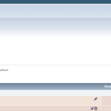
ργάνων
Απα