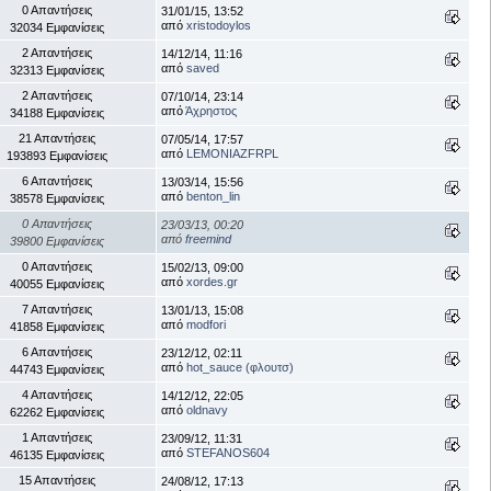
0 Απαντήσεις
31/01/15, 13:52
από
xristodoylos
32034 Εμφανίσεις
2 Απαντήσεις
14/12/14, 11:16
από
saved
32313 Εμφανίσεις
2 Απαντήσεις
07/10/14, 23:14
από
Άχρηστος
34188 Εμφανίσεις
21 Απαντήσεις
07/05/14, 17:57
από
LEMONIAZFRPL
193893 Εμφανίσεις
6 Απαντήσεις
13/03/14, 15:56
από
benton_lin
38578 Εμφανίσεις
0 Απαντήσεις
23/03/13, 00:20
από
freemind
39800 Εμφανίσεις
0 Απαντήσεις
15/02/13, 09:00
από
xordes.gr
40055 Εμφανίσεις
7 Απαντήσεις
13/01/13, 15:08
από
modfori
41858 Εμφανίσεις
6 Απαντήσεις
23/12/12, 02:11
από
hot_sauce (φλουτσ)
44743 Εμφανίσεις
4 Απαντήσεις
14/12/12, 22:05
από
oldnavy
62262 Εμφανίσεις
1 Απαντήσεις
23/09/12, 11:31
από
STEFANOS604
46135 Εμφανίσεις
15 Απαντήσεις
24/08/12, 17:13