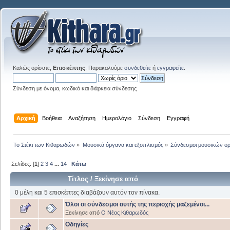
Καλώς ορίσατε,
Επισκέπτης
. Παρακαλούμε
συνδεθείτε
ή
εγγραφείτε
.
Σύνδεση με όνομα, κωδικό και διάρκεια σύνδεσης
Αρχική
Βοήθεια
Αναζήτηση
Ημερολόγιο
Σύνδεση
Εγγραφή
Το Στέκι των Κιθαρωδών
»
Μουσικά όργανα και εξοπλισμός
»
Σύνδεσμοι μουσικών ο
Σελίδες: [
1
]
2
3
4
...
14
Κάτω
Τίτλος
/
Ξεκίνησε από
0 μέλη και 5 επισκέπτες διαβάζουν αυτόν τον πίνακα.
Όλοι οι σύνδεσμοι αυτής της περιοχής μαζεμένοι...
Ξεκίνησε από
Ο Νέος Κιθαρωδός
Οδηγίες