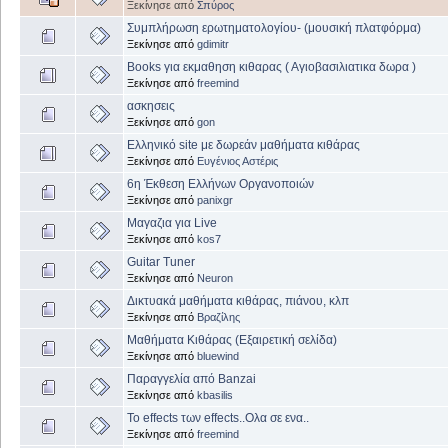
Ξεκίνησε από
Σπύρος
Συμπλήρωση ερωτηματολογίου- (μουσική πλατφόρμα)
Ξεκίνησε από
gdimitr
Books για εκμαθηση κιθαρας ( Αγιοβασιλιατικα δωρα )
Ξεκίνησε από
freemind
ασκησεις
Ξεκίνησε από
gon
Ελληνικό site με δωρεάν μαθήματα κιθάρας
Ξεκίνησε από
Ευγένιος Αστέρις
6η Έκθεση Ελλήνων Οργανοποιών
Ξεκίνησε από
panixgr
Μαγαζια για Live
Ξεκίνησε από
kos7
Guitar Tuner
Ξεκίνησε από
Neuron
Δικτυακά μαθήματα κιθάρας, πιάνου, κλπ
Ξεκίνησε από
Βραζίλης
Μαθήματα Κιθάρας (Εξαιρετική σελίδα)
Ξεκίνησε από
bluewind
Παραγγελία από Banzai
Ξεκίνησε από
kbasilis
Το effects των effects..Ολα σε ενα..
Ξεκίνησε από
freemind