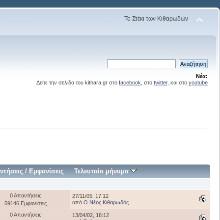
Το Στέκι των Κιθαρωδών
Νέα:
Δείτε την σελίδα του kithara.gr στο
facebook
, στο
twitter
, και στο
youtube
ντήσεις
/
Εμφανίσεις
Τελευταίο μήνυμα
0 Απαντήσεις
27/11/05, 17:12
από
Ο Νέος Κιθαρωδός
59146 Εμφανίσεις
0 Απαντήσεις
13/04/02, 16:12