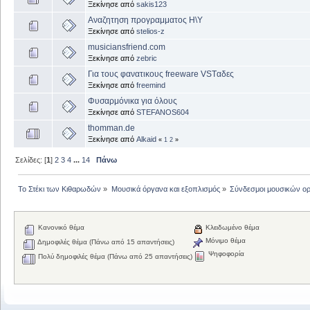
Ξεκίνησε από
sakis123
Αναζητηση προγραμματος Η\Υ
Ξεκίνησε από
stelios-z
musiciansfriend.com
Ξεκίνησε από
zebric
Για τους φανατικους freeware VSTαδες
Ξεκίνησε από
freemind
Φυσαρμόνικα για όλους
Ξεκίνησε από
STEFANOS604
thomman.de
Ξεκίνησε από
Alkaid
«
1
2
»
Σελίδες: [
1
]
2
3
4
...
14
Πάνω
Το Στέκι των Κιθαρωδών
»
Μουσικά όργανα και εξοπλισμός
»
Σύνδεσμοι μουσικών ο
Κανονικό θέμα
Κλειδωμένο θέμα
Μόνιμο θέμα
Δημοφιλές θέμα (Πάνω από 15 απαντήσεις)
Ψηφοφορία
Πολύ δημοφιλές θέμα (Πάνω από 25 απαντήσεις)