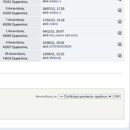
από
stelios-z
70161 Εμφανίσεις
0 Απαντήσεις
28/07/12, 17:25
από
stelios-z
41054 Εμφανίσεις
7 Απαντήσεις
17/01/12, 13:18
από
zebric
45286 Εμφανίσεις
1 Απαντήσεις
04/11/11, 20:07
από
hot_sauce (φλουτσ)
43065 Εμφανίσεις
0 Απαντήσεις
22/06/11, 18:02
από
STEFANOS604
43307 Εμφανίσεις
45 Απαντήσεις
13/06/11, 12:22
από
Μelexdy
74619 Εμφανίσεις
Μεταπήδηση σε: