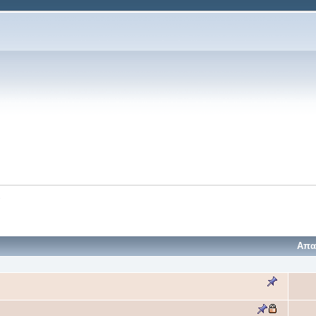
ν
Απα