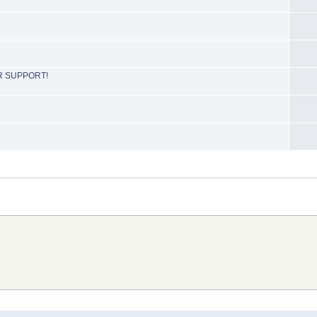
R SUPPORT!
ν