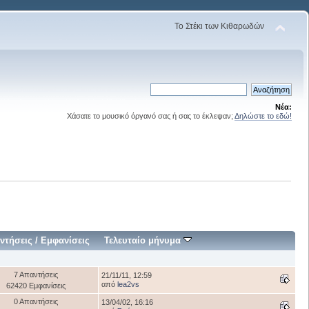
Το Στέκι των Κιθαρωδών
Νέα:
Χάσατε το μουσικό όργανό σας ή σας το έκλεψαν;
Δηλώστε το εδώ!
ντήσεις
/
Εμφανίσεις
Τελευταίο μήνυμα
7 Απαντήσεις
21/11/11, 12:59
από
lea2vs
62420 Εμφανίσεις
0 Απαντήσεις
13/04/02, 16:16