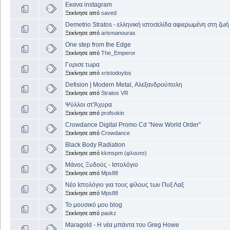
Εκανα instagram
Ξεκίνησε από
saved
Demetrio Stratos - ελληνική ιστοσελίδα αφιερωμένη στη ζωή
Ξεκίνησε από
arismanouras
One step from the Edge
Ξεκίνησε από
The_Emperor
Γυρισε τωρα
Ξεκίνησε από
xristodoylos
Defision | Modern Metal, Αλεξανδρούπολη
Ξεκίνησε από
Stratos VR
Ψύλλοι στ'Άχυρα
Ξεκίνησε από
profsokin
Crowdance Digital Promo Cd “New World Order”
Ξεκίνησε από
Crowdance
Black Body Radiation
Ξεκίνησε από
kkmspm (φλουτσ)
Μάνος Ξυδούς - Ιστολόγιο
Ξεκίνησε από
Mps88
Νέο Ιστολόγιο για τους φίλους των Πυξ Λαξ
Ξεκίνησε από
Mps88
Το μουσικό μου blog
Ξεκίνησε από
paokz
Maragold - Η νέα μπάντα του Greg Howe