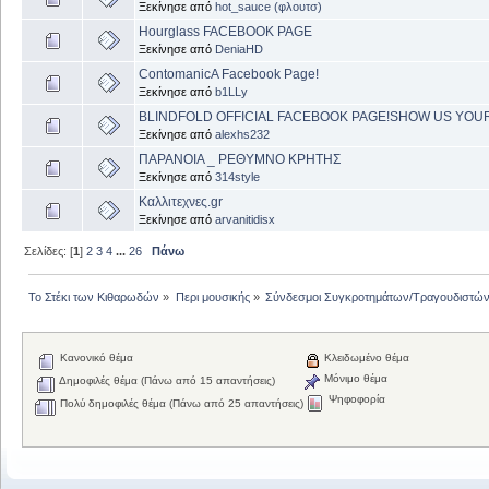
Ξεκίνησε από
hot_sauce (φλουτσ)
Hourglass FACEBOOK PAGE
Ξεκίνησε από
DeniaHD
ContomanicA Facebook Page!
Ξεκίνησε από
b1LLy
BLINDFOLD OFFICIAL FACEBOOK PAGE!SHOW US YOU
Ξεκίνησε από
alexhs232
ΠΑΡΑΝΟΙΑ _ ΡΕΘΥΜΝΟ ΚΡΗΤΗΣ
Ξεκίνησε από
314style
Καλλιτεχνες.gr
Ξεκίνησε από
arvanitidisx
Σελίδες: [
1
]
2
3
4
...
26
Πάνω
Το Στέκι των Κιθαρωδών
»
Περι μουσικής
»
Σύνδεσμοι Συγκροτημάτων/Τραγουδιστώ
Κανονικό θέμα
Κλειδωμένο θέμα
Μόνιμο θέμα
Δημοφιλές θέμα (Πάνω από 15 απαντήσεις)
Ψηφοφορία
Πολύ δημοφιλές θέμα (Πάνω από 25 απαντήσεις)