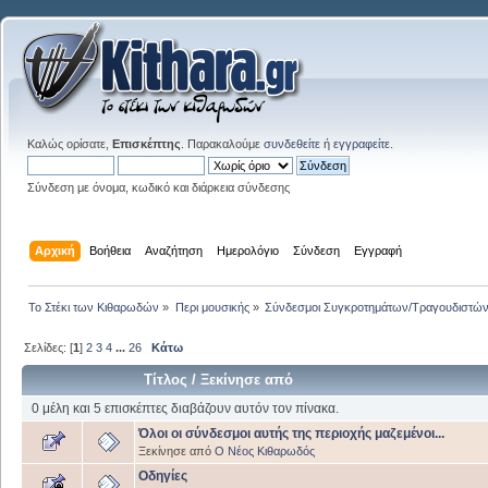
Καλώς ορίσατε,
Επισκέπτης
. Παρακαλούμε
συνδεθείτε
ή
εγγραφείτε
.
Σύνδεση με όνομα, κωδικό και διάρκεια σύνδεσης
Αρχική
Βοήθεια
Αναζήτηση
Ημερολόγιο
Σύνδεση
Εγγραφή
Το Στέκι των Κιθαρωδών
»
Περι μουσικής
»
Σύνδεσμοι Συγκροτημάτων/Τραγουδιστώ
Σελίδες: [
1
]
2
3
4
...
26
Κάτω
Τίτλος
/
Ξεκίνησε από
0 μέλη και 5 επισκέπτες διαβάζουν αυτόν τον πίνακα.
Όλοι οι σύνδεσμοι αυτής της περιοχής μαζεμένοι...
Ξεκίνησε από
Ο Νέος Κιθαρωδός
Οδηγίες