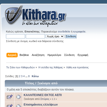
Καλώς ορίσατε,
Επισκέπτης
. Παρακαλούμε
συνδεθείτε
ή
εγγραφείτε
.
Σύνδεση με όνομα, κωδικό και διάρκεια σύνδεσης
Αρχική
Βοήθεια
Αναζήτηση
Ημερολόγιο
Σύνδεση
Εγγραφή
Το Στέκι των Κιθαρωδών
»
Η σελίδα της Κιθάρας
»
Λάθη και προτάσεις
Σελίδες: [
1
]
2
3
4
...
8
Κάτω
Τίτλος
/
Ξεκίνησε από
0 μέλη και 5 επισκέπτες διαβάζουν αυτόν τον πίνακα.
ΚΑΛΛΙΤΕΧΝΕΣ ΕΚΤΟΣ ΑΕΠΙ
Ξεκίνησε από
Σπύρος
«
1
2
»
Επισημάνσεις ελλείψεων