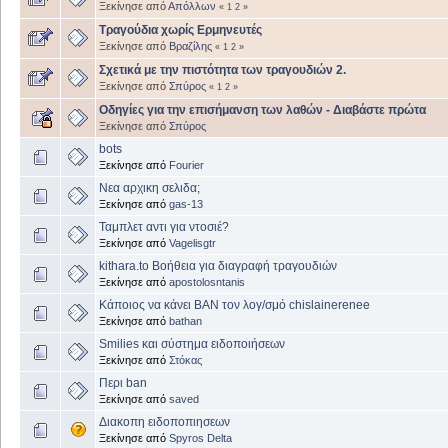
Ξεκίνησε από
Απόλλων
«
1
2
»
Τραγούδια χωρίς Ερμηνευτές
Ξεκίνησε από
Βραζίλης
«
1
2
»
Σχετικά με την πιστότητα των τραγουδιών 2.
Ξεκίνησε από
Σπύρος
«
1
2
»
Οδηγίες για την επισήμανση των λαθών - Διαβάστε πρώτα
Ξεκίνησε από
Σπύρος
bots
Ξεκίνησε από
Fourier
Νεα αρχικη σελιδα;
Ξεκίνησε από
gas-13
Ταμπλετ αντι για ντοσιέ?
Ξεκίνησε από
Vagelisgtr
kithara.to Βοήθεια για διαγραφή τραγουδιών
Ξεκίνησε από
apostolosntanis
Κάποιος να κάνει BAN τον λογ/σμό chislainerenee
Ξεκίνησε από
bathan
Smilies και σύστημα ειδοποιήσεων
Ξεκίνησε από
Στόκας
Περι ban
Ξεκίνησε από
saved
Διακοπη ειδοποπιησεων
Ξεκίνησε από
Spyros Delta