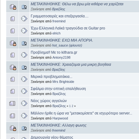
ΜΕΤΑΚΙΝΗΘΗΚΕ: Θέλω να βρω μία κιθάρα να χαρίζεται
Ξεκίνησε από
Βραζίλης
Γραμματοσειρές και επεξεργασία....
Ξεκίνησε από
freemind
Έχω Ελληνικά Λαϊκά τραγούδια σε Guitar pro
Ξεκίνησε από
elrich
ΜΕΤΑΚΙΝΗΘΗΚΕ: ΕΧΩ ΜΙΑ ΑΠΟΡΙΑ.
Ξεκίνησε από
hot_sauce (φλουτσ)
Προβλημα!! Με το kithara.gr
Ξεκίνησε από
Antony2198
ΜΕΤΑΚΙΝΗΘΗΚΕ: Χρειαζομαι μια μικρη βοηθεια
Ξεκίνησε από
Βραζίλης
Μερικά προβληματάκια...
Ξεκίνησε από
Mrs Brightside
Σφάλμα στην οπτική επαλήθευση
Ξεκίνησε από
Βραζίλης
Νέος χώρος αγγελιών
Ξεκίνησε από
Βραζίλης
«
1
2
»
Μάλλον ήρθε η ώρα να "μετακομίσετε" σε ισχυρότερο server...
Ξεκίνησε από
Harpwood
ΜΕΤΑΚΙΝΗΘΗΚΕ: Αλλαγη φωνης
Ξεκίνησε από
freemind
Δημιουργία νέου θέματος