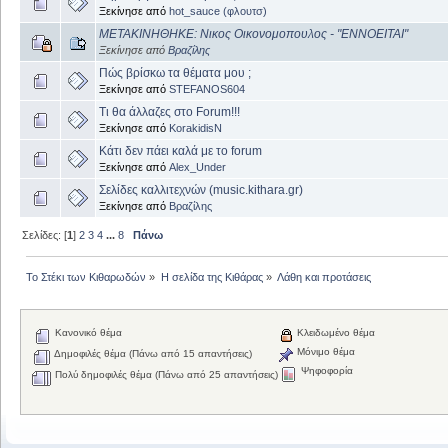
Ξεκίνησε από
hot_sauce (φλουτσ)
ΜΕΤΑΚΙΝΗΘΗΚΕ: Νικος Οικονομοπουλος - "ΕΝΝΟΕΙΤΑΙ"
Ξεκίνησε από
Βραζίλης
Πώς βρίσκω τα θέματα μου ;
Ξεκίνησε από
STEFANOS604
Τι θα άλλαζες στο Forum!!!
Ξεκίνησε από
KorakidisN
Κάτι δεν πάει καλά με το forum
Ξεκίνησε από
Alex_Under
Σελίδες καλλιτεχνών (music.kithara.gr)
Ξεκίνησε από
Βραζίλης
Σελίδες: [
1
]
2
3
4
...
8
Πάνω
Το Στέκι των Κιθαρωδών
»
Η σελίδα της Κιθάρας
»
Λάθη και προτάσεις
Κανονικό θέμα
Κλειδωμένο θέμα
Μόνιμο θέμα
Δημοφιλές θέμα (Πάνω από 15 απαντήσεις)
Ψηφοφορία
Πολύ δημοφιλές θέμα (Πάνω από 25 απαντήσεις)