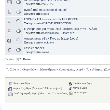
Ξεκίνησε από
2be
«
1
2
»
αγορά από musicstreet ή imuso?
Ξεκίνησε από
stedre
ΓΝΩΜΕΣ ΓΙΑ music-town.de HELP!SOS!!
Ξεκίνησε από
ACHIEVE PERFECTION
Η γνώμη σας για τα μουσικά καταστήματα στην Ελλάδα.
Ξεκίνησε από
Boogieman (του Kithara.gr!!!)
Απατες μεσω eBay. Πως τις ξεχωριζουμε?
Ξεκίνησε από
oneofthem
cashier checks
Ξεκίνησε από
skalos
Σελίδες: [
1
]
2
Πάνω
Το Στέκι των Κιθαρωδών
»
Ειδικά θέματα
»
Καταστήματα, αγορά
»
Τα καλύτερα...
(Συν
Κανονικό θέμα
Κλειδωμένο θέμα
Μόνιμο θέμα
Δημοφιλές θέμα (Πάνω από 15 απαντήσεις)
Ψηφοφορία
Πολύ δημοφιλές θέμα (Πάνω από 25 απαντήσεις)