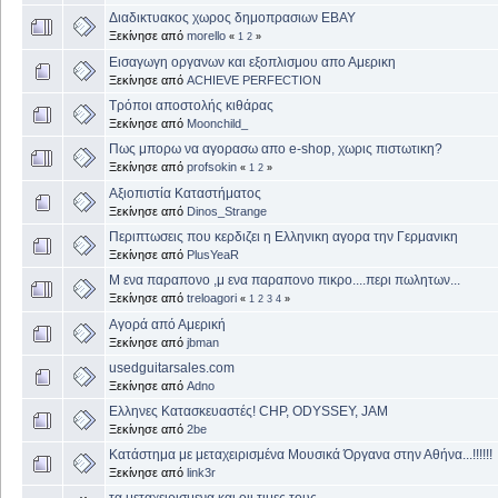
Διαδικτυακος χωρος δημοπρασιων EBAY
Ξεκίνησε από
morello
«
1
2
»
Εισαγωγη οργανων και εξοπλισμου απο Αμερικη
Ξεκίνησε από
ACHIEVE PERFECTION
Τρόποι αποστολής κιθάρας
Ξεκίνησε από
Moonchild_
Πως μπορω να αγορασω απο e-shop, χωρις πιστωτικη?
Ξεκίνησε από
profsokin
«
1
2
»
Αξιοπιστία Καταστήματος
Ξεκίνησε από
Dinos_Strange
Περιπτωσεις που κερδιζει η Ελληνικη αγορα την Γερμανικη
Ξεκίνησε από
PlusYeaR
Μ ενα παραπονο ,μ ενα παραπονο πικρο....περι πωλητων...
Ξεκίνησε από
treloagori
«
1
2
3
4
»
Αγορά από Αμερική
Ξεκίνησε από
jbman
usedguitarsales.com
Ξεκίνησε από
Adno
Ελληνες Κατασκευαστές! CHP, ODYSSEY, JAM
Ξεκίνησε από
2be
Κατάστημα με μεταχειρισμένα Μουσικά Όργανα στην Αθήνα...!!!!!!
Ξεκίνησε από
link3r
τα μεταχειρισμενα και οιι τιμες τους.