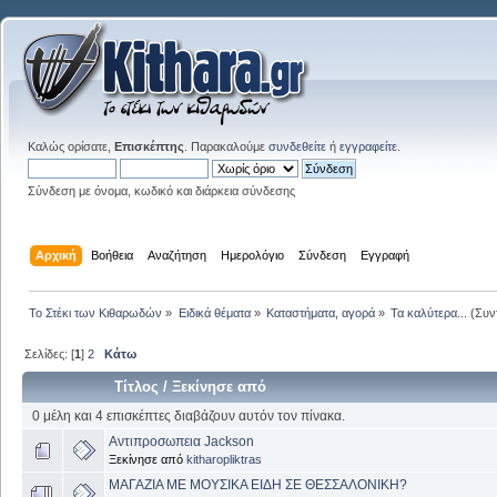
Καλώς ορίσατε,
Επισκέπτης
. Παρακαλούμε
συνδεθείτε
ή
εγγραφείτε
.
Σύνδεση με όνομα, κωδικό και διάρκεια σύνδεσης
Αρχική
Βοήθεια
Αναζήτηση
Ημερολόγιο
Σύνδεση
Εγγραφή
Το Στέκι των Κιθαρωδών
»
Ειδικά θέματα
»
Καταστήματα, αγορά
»
Τα καλύτερα...
(Συν
Σελίδες: [
1
]
2
Κάτω
Τίτλος
/
Ξεκίνησε από
0 μέλη και 4 επισκέπτες διαβάζουν αυτόν τον πίνακα.
Αντιπροσωπεια Jackson
Ξεκίνησε από
kitharopliktras
ΜΑΓΑΖΙΑ ΜΕ ΜΟΥΣΙΚΑ ΕΙΔΗ ΣΕ ΘΕΣΣΑΛΟΝΙΚΗ?