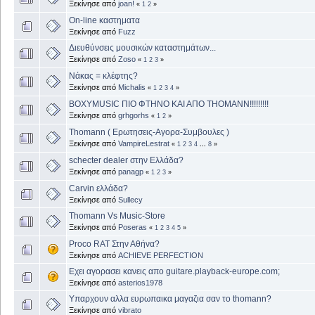
Ξεκίνησε από
joan!
«
1
2
»
On-line καστηματα
Ξεκίνησε από
Fuzz
Διευθύνσεις μουσικών καταστημάτων...
Ξεκίνησε από
Zoso
«
1
2
3
»
Νάκας = κλέφτης?
Ξεκίνησε από
Michalis
«
1
2
3
4
»
ΒΟΧYMUSIC ΠΙΟ ΦΤΗΝΟ ΚΑΙ ΑΠΟ ΤΗΟΜΑΝΝ!!!!!!!!!
Ξεκίνησε από
grhgorhs
«
1
2
»
Thomann ( Ερωτησεις-Αγορα-Συμβουλες )
Ξεκίνησε από
VampireLestrat
«
1
2
3
4
...
8
»
schecter dealer στην Ελλάδα?
Ξεκίνησε από
panagp
«
1
2
3
»
Carvin ελλάδα?
Ξεκίνησε από
Sullecy
Thomann Vs Music-Store
Ξεκίνησε από
Poseras
«
1
2
3
4
5
»
Proco RAT Στην Αθήνα?
Ξεκίνησε από
ACHIEVE PERFECTION
Εχει αγορασει κανεις απο guitare.playback-europe.com;
Ξεκίνησε από
asterios1978
Υπαρχουν αλλα ευρωπαικα μαγαζια σαν το thomann?
Ξεκίνησε από
vibrato