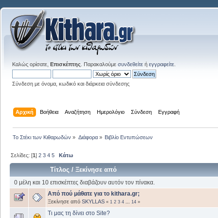
Καλώς ορίσατε,
Επισκέπτης
. Παρακαλούμε
συνδεθείτε
ή
εγγραφείτε
.
Σύνδεση με όνομα, κωδικό και διάρκεια σύνδεσης
Αρχική
Βοήθεια
Αναζήτηση
Ημερολόγιο
Σύνδεση
Εγγραφή
Το Στέκι των Κιθαρωδών
»
Διάφορα
»
Βιβλίο Εντυπώσεων
Σελίδες: [
1
]
2
3
4
5
Κάτω
Τίτλος
/
Ξεκίνησε από
0 μέλη και 10 επισκέπτες διαβάζουν αυτόν τον πίνακα.
Από πού μάθατε για το kithara.gr;
Ξεκίνησε από
SKYLLAS
«
1
2
3
4
...
14
»
Τι μας τη δίνει στο Site?