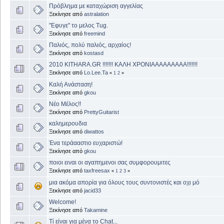
Πρόβλημα με καταχώριση αγγελίας
Ξεκίνησε από
astralation
"Εφυγε" το μελος Tug.
Ξεκίνησε από
freemind
Παλιός, πολύ παλιός, αρχαίος!
Ξεκίνησε από
kostasd
2010 KITHARA.GR !!!!!!! ΚΑΛΗ ΧΡΟΝΙΑΑΑΑΑΑΑΑΑ!!!!!!!
Ξεκίνησε από
Lo.Lee.Ta
«
1
2
»
Καλή Ανάσταση!
Ξεκίνησε από
gkou
Νέο Μέλος!!
Ξεκίνησε από
PrettyGuitarist
καλημερουδια
Ξεκίνησε από
diwattos
Ένα τεράααστιο ευχαριστώ!
Ξεκίνησε από
gkou
ποιοι ειναι οι αγαπημενοι σας συμφορουμιτες
Ξεκίνησε από
taxfreesax
«
1
2
3
»
μια ακόμα απορία για όλους τους συντονιστές και οχι μό
Ξεκίνησε από
jacid33
Welcome!
Ξεκίνησε από
Takamine
Τί είναι για μένα το Chat...