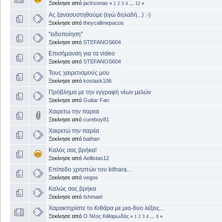
Ξεκίνησε από
jacksonas
«
1
2
3
4
...
12
»
Ας ξανασυστηθούμε (εγώ δηλαδή...) :-)
Ξεκίνησε από
theycallmepacos
''ειδοποίηση''
Ξεκίνησε από
STEFANOS604
Επισήμανση για τα video
Ξεκίνησε από
STEFANOS604
Τους χαιρετισμούς μου
Ξεκίνησε από
kostask106
Πρόβλημα με την εγγραφή νέων μελών
Ξεκίνησε από
Guitar Fan
Χαιρετω την παρεα
Ξεκίνησε από
cureboy81
Χαιρετώ την παρέα
Ξεκίνησε από
bathan
Καλός σας βρήκα!
Ξεκίνησε από
Aellistas12
Επίπεδο χρηστών του kithara...
Ξεκίνησε από
vegos
Καλώς σας βρήκα
Ξεκίνησε από
Ishmael
Χαρακτηρίστε το Κιθάρα με μια-δυο λέξεις...
Ξεκίνησε από
Ο Νέος Κιθαρωδός
«
1
2
3
4
...
8
»