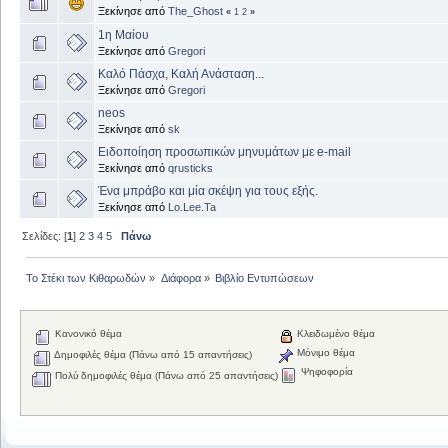
Ξεκίνησε από
The_Ghost
«
1
2
»
1η Μαίου
Ξεκίνησε από
Gregori
Καλό Πάσχα, Καλή Ανάσταση...
Ξεκίνησε από
Gregori
neos
Ξεκίνησε από
sk
Ειδοποίηση προσωπικών μηνυμάτων με e-mail
Ξεκίνησε από
qrusticks
Ένα μπράβο και μία σκέψη για τους εξής.
Ξεκίνησε από
Lo.Lee.Ta
Σελίδες: [
1
]
2
3
4
5
Πάνω
Το Στέκι των Κιθαρωδών
»
Διάφορα
»
Βιβλίο Εντυπώσεων
Κανονικό θέμα
Κλειδωμένο θέμα
Μόνιμο θέμα
Δημοφιλές θέμα (Πάνω από 15 απαντήσεις)
Ψηφοφορία
Πολύ δημοφιλές θέμα (Πάνω από 25 απαντήσεις)