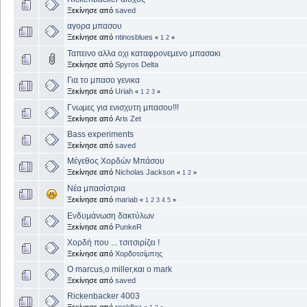
Ξεκίνησε από
saved
αγορα μπασου
Ξεκίνησε από
ntinosblues
«
1
2
»
Ταπεινο αλλα οχι καταφρονεμενο μπασακι
Ξεκίνησε από
Spyros Delta
Για το μπασο γενικα
Ξεκίνησε από
Uriah
«
1
2
3
»
Γνωμες για ενισχυτη μπασου!!!
Ξεκίνησε από
Aris Zet
Bass experiments
Ξεκίνησε από
saved
Μέγεθος Χορδών Μπάσου
Ξεκίνησε από
Nicholas Jackson
«
1
2
»
Νέα μπασίστρια
Ξεκίνησε από
mariab
«
1
2
3
4
5
»
Ενδυμάνωση δακτύλων
Ξεκίνησε από
PunkeR
Χορδή που ... τσιτσιρίζει !
Ξεκίνησε από
Χορδοτσίμπης
Ο marcus,ο miller,και ο mark
Ξεκίνησε από
saved
Rickenbacker 4003