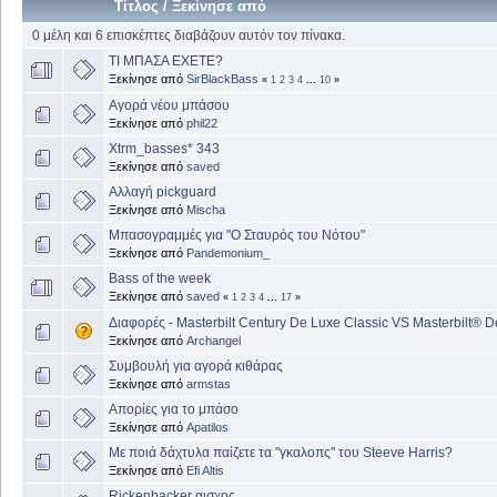
Τίτλος
/
Ξεκίνησε από
0 μέλη και 6 επισκέπτες διαβάζουν αυτόν τον πίνακα.
ΤΙ ΜΠΑΣΑ ΕΧΕΤΕ?
Ξεκίνησε από
SirBlackBass
«
1
2
3
4
...
10
»
Αγορά νέου μπάσου
Ξεκίνησε από
phil22
Xtrm_basses* 343
Ξεκίνησε από
saved
Αλλαγή pickguard
Ξεκίνησε από
Mischa
Μπασογραμμές για "Ο Σταυρός του Νότου"
Ξεκίνησε από
Pandemonium_
Bass of the week
Ξεκίνησε από
saved
«
1
2
3
4
...
17
»
Διαφορές - Masterbilt Century De Luxe Classic VS Masterbilt® 
Ξεκίνησε από
Archangel
Συμβουλή για αγορά κιθάρας
Ξεκίνησε από
armstas
Απορίες για το μπάσο
Ξεκίνησε από
Apatilos
Με ποιά δάχτυλα παίζετε τα "γκαλοπς" του Steeve Harris?
Ξεκίνησε από
Efi Altis
Rickenbacker αισχος