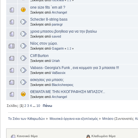
Ξεκίνησε από
rockflea
«
1
2
»
one size fits `em all ?
Ξεκίνησε από
Archangel
Schecter 8-string bass
Ξεκίνησε από
panixgr
χροια μπασου,βοηθεια για να την βγαλω
Ξεκίνησε από
saved
Νέος στον χώρο.
Ξεκίνησε από
Gagarin
«
1
2
»
Cliff Burton
Ξεκίνησε από
Uriah
Vabass- Georgia's Funk , ενα κομματι για 3 μπασσα !!!
Ξεκίνησε από
VaBassix
ασκησεις για μπασο;
Ξεκίνησε από
Blacksheepιος
ΘΕΜΑΤΑ ΜΕ ΤΗΝ ΗΧΟΓΡΑΦΗΣΗ ΜΠΑΣΟΥ...
Ξεκίνησε από
Archangel
Σελίδες: [
1
]
2
3
4
...
10
Πάνω
Το Στέκι των Κιθαρωδών
»
Μουσικά όργανα και εξοπλισμός
»
Μπάσο
(Συντονιστές:
K
Κανονικό θέμα
Κλειδωμένο θέμα