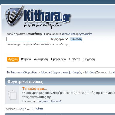
Καλώς ορίσατε,
Επισκέπτης
. Παρακαλούμε
συνδεθείτε
ή
εγγραφείτε
.
Σύνδεση με όνομα, κωδικό και διάρκεια σύνδεσης
Αρχική
Βοήθεια
Αναζήτηση
Ημερολόγιο
Σύνδεση
Εγγραφή
Το Στέκι των Κιθαρωδών
»
Μουσικά όργανα και εξοπλισμός
»
Μπάσο
(Συντονιστές:
K
Θυγατρικοί πίνακες
Τα καλύτερα...
Οι πιο χρήσιμες και ενδιαφέρουσες συζητήσεις αυτής της κατηγορί
τους συντονιστές της
Συντονιστής:
hot_sauce (φλουτσ)
Σελίδες: [
1
]
2
3
4
...
10
Κάτω