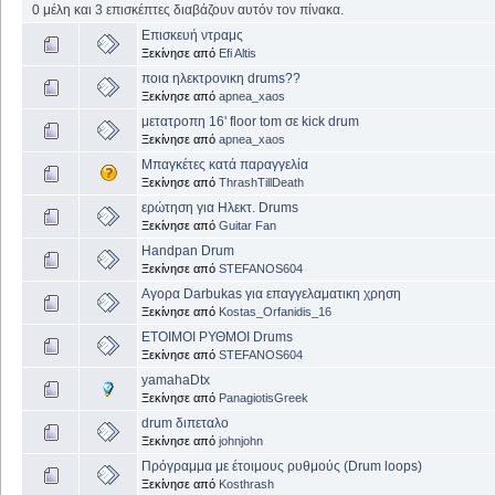
0 μέλη και 3 επισκέπτες διαβάζουν αυτόν τον πίνακα.
Επισκευή ντραμς
Ξεκίνησε από
Efi Altis
ποια ηλεκτρονικη drums??
Ξεκίνησε από
apnea_xaos
μετατροπη 16' floor tom σε kick drum
Ξεκίνησε από
apnea_xaos
Μπαγκέτες κατά παραγγελία
Ξεκίνησε από
ThrashTillDeath
ερώτηση για Ηλεκτ. Drums
Ξεκίνησε από
Guitar Fan
Handpan Drum
Ξεκίνησε από
STEFANOS604
Αγορα Darbukas για επαγγελαματικη χρηση
Ξεκίνησε από
Kostas_Orfanidis_16
ΕΤΟΙΜΟΙ ΡΥΘΜΟΙ Drums
Ξεκίνησε από
STEFANOS604
yamahaDtx
Ξεκίνησε από
PanagiotisGreek
drum διπεταλο
Ξεκίνησε από
johnjohn
Πρόγραμμα με έτοιμους ρυθμούς (Drum loops)
Ξεκίνησε από
Kosthrash