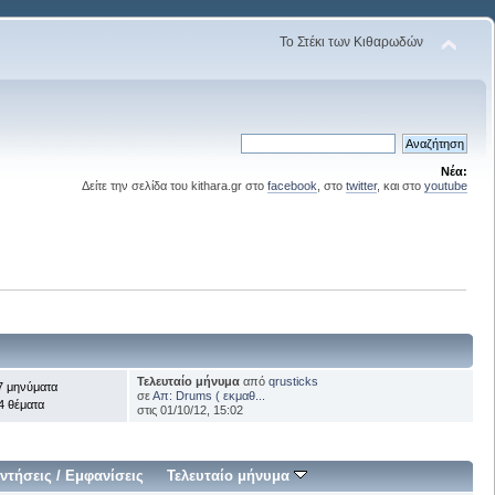
Το Στέκι των Κιθαρωδών
Νέα:
Δείτε την σελίδα του kithara.gr στο
facebook
, στο
twitter
, και στο
youtube
Τελευταίο μήνυμα
από
qrusticks
7 μηνύματα
σε
Απ: Drums ( εκμαθ...
4 θέματα
στις 01/10/12, 15:02
ντήσεις
/
Εμφανίσεις
Τελευταίο μήνυμα