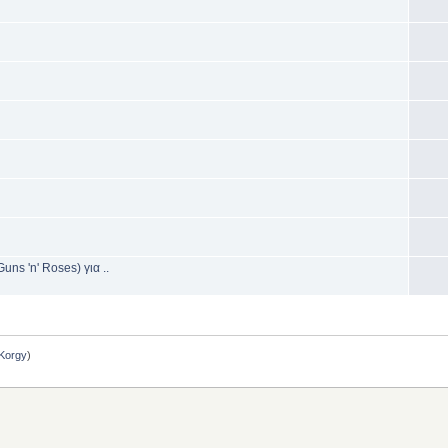
ns 'n' Roses) για ..
Korgy
)