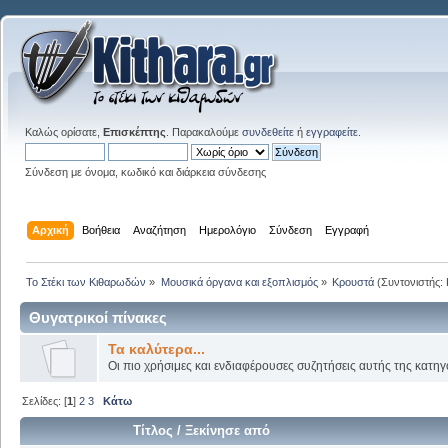
Καλώς ορίσατε,
Επισκέπτης
. Παρακαλούμε
συνδεθείτε
ή
εγγραφείτε
.
Σύνδεση με όνομα, κωδικό και διάρκεια σύνδεσης
Αρχική
Βοήθεια
Αναζήτηση
Ημερολόγιο
Σύνδεση
Εγγραφή
Το Στέκι των Κιθαρωδών
»
Μουσικά όργανα και εξοπλισμός
»
Κρουστά
(Συντονιστής:
Θυγατρικοί πίνακες
Τα καλύτερα...
Οι πιο χρήσιμες και ενδιαφέρουσες συζητήσεις αυτής της κατηγ
Σελίδες: [
1
]
2
3
Κάτω
Τίτλος
/
Ξεκίνησε από