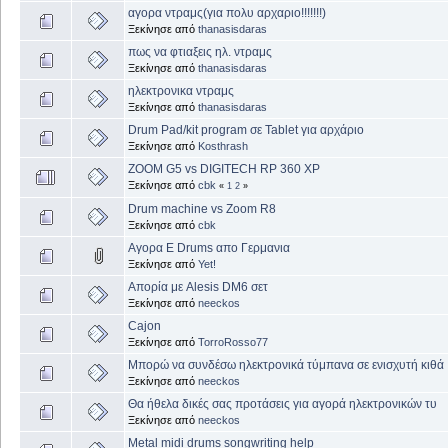
αγορα ντραμς(για πολυ αρχαριο!!!!!!!)
Ξεκίνησε από
thanasisdaras
πως να φτιαξεις ηλ. ντραμς
Ξεκίνησε από
thanasisdaras
ηλεκτρονικα ντραμς
Ξεκίνησε από
thanasisdaras
Drum Pad/kit program σε Tablet για αρχάριο
Ξεκίνησε από
Kosthrash
ZOOM G5 vs DIGITECH RP 360 XP
Ξεκίνησε από
cbk
«
1
2
»
Drum machine vs Zoom R8
Ξεκίνησε από
cbk
Αγορα E Drums απο Γερμανια
Ξεκίνησε από
Yet!
Απορία με Alesis DM6 σετ
Ξεκίνησε από
neeckos
Cajon
Ξεκίνησε από
TorroRosso77
Μπορώ να συνδέσω ηλεκτρονικά τύμπανα σε ενισχυτή κιθά
Ξεκίνησε από
neeckos
Θα ήθελα δικές σας προτάσεις για αγορά ηλεκτρονικών τυ
Ξεκίνησε από
neeckos
Metal midi drums songwriting help