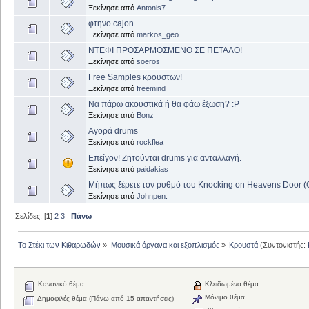
Ξεκίνησε από
Antonis7
φτηνο cajon
Ξεκίνησε από
markos_geo
ΝΤΕΦΙ ΠΡΟΣΑΡΜΟΣΜΕΝΟ ΣΕ ΠΕΤΑΛΟ!
Ξεκίνησε από
soeros
Free Samples κρουστων!
Ξεκίνησε από
freemind
Να πάρω ακουστικά ή θα φάω έξωση? :P
Ξεκίνησε από
Bonz
Αγορά drums
Ξεκίνησε από
rockflea
Επείγον! Ζητούνται drums για ανταλλαγή.
Ξεκίνησε από
paidakias
Μήπως ξέρετε τον ρυθμό του Knocking on Heavens Door (Gu
Ξεκίνησε από
Johnpen.
Σελίδες: [
1
]
2
3
Πάνω
Το Στέκι των Κιθαρωδών
»
Μουσικά όργανα και εξοπλισμός
»
Κρουστά
(Συντονιστής:
Κανονικό θέμα
Κλειδωμένο θέμα
Μόνιμο θέμα
Δημοφιλές θέμα (Πάνω από 15 απαντήσεις)