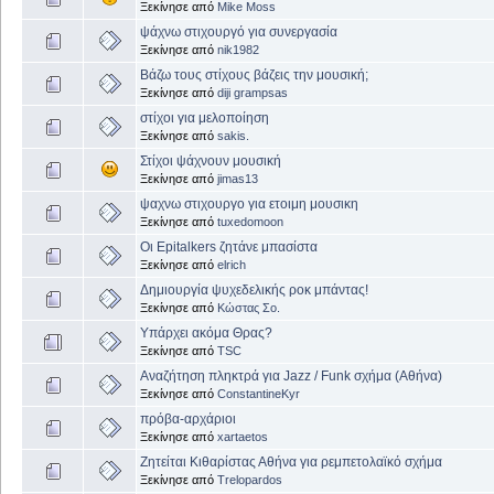
Ξεκίνησε από
Mike Moss
ψάχνω στιχουργό για συνεργασία
Ξεκίνησε από
nik1982
Βάζω τους στίχους βάζεις την μουσική;
Ξεκίνησε από
diji grampsas
στίχοι για μελοποίηση
Ξεκίνησε από
sakis.
Στίχοι ψάχνουν μουσική
Ξεκίνησε από
jimas13
ψαχνω στιχουργο για ετοιμη μουσικη
Ξεκίνησε από
tuxedomoon
Οι Epitalkers ζητάνε μπασίστα
Ξεκίνησε από
elrich
Δημιουργία ψυχεδελικής ροκ μπάντας!
Ξεκίνησε από
Κώστας Σο.
Υπάρχει ακόμα Θρας?
Ξεκίνησε από
TSC
Αναζήτηση πληκτρά για Jazz / Funk σχήμα (Αθήνα)
Ξεκίνησε από
ConstantineKyr
πρόβα-αρχάριοι
Ξεκίνησε από
xartaetos
Ζητείται Κιθαρίστας Αθήνα για ρεμπετολαϊκό σχήμα
Ξεκίνησε από
Trelopardos