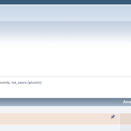
ονιστής:
hot_sauce (φλουτσ)
)
Απα