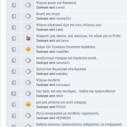
Ψαχνω φωνη για διασκευη
Ξεκίνησε από
saved
Φωνή και στιχοι
Ξεκίνησε από
roockie521
Ψάχνω ηλεκτρικό ήχο για τους στίχους μου
Ξεκίνησε από
sakis.
Support: μας κάνετε, σας κάνουμε, ότι νάναι για το FUN!..
Ξεκίνησε από
adr1anos
Sober On Tuxedos Drummer Auditions
Ξεκίνησε από
mad00lini
αναζητουμε ντραμερ για hardcore-punk...
Ξεκίνησε από
ramone21
Ζητούνται Φωνητικά στα Αγγλικά
Ξεκίνησε από
weballey
Ψάχνω συνθέτη
Ξεκίνησε από
chrysaprs
Σαν λαός και σαν σωτήρας - παίξτε και τραγουδήστε!
Ξεκίνησε από
elrich
μια ροκ μπαντα για αυτο υπαρχει;
Ξεκίνησε από
ΠΟΙΟΣ
Ζητώ συνεργασία με συνθέτη / ερμηνευτή,
Ξεκίνησε από
VERMEER
θαθελα καποιος τραγουδιστης κιθαριστας να επεξεργαστ