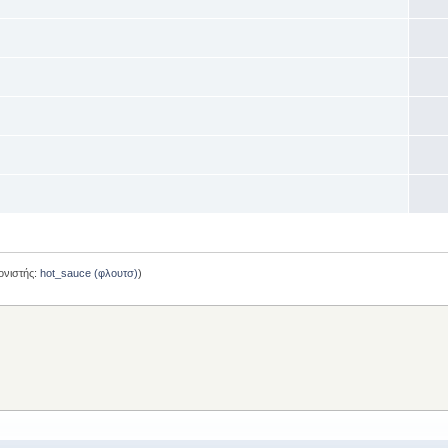
ονιστής:
hot_sauce (φλουτσ)
)