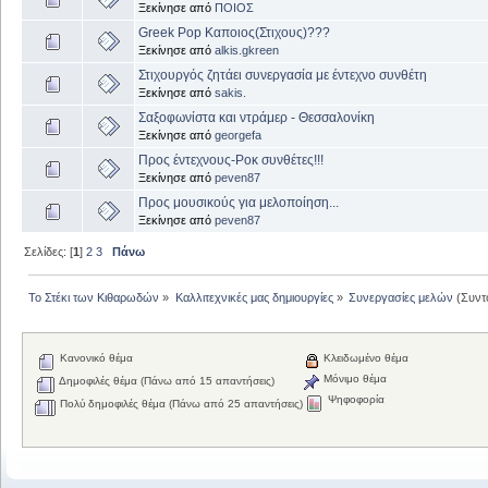
Ξεκίνησε από
ΠΟΙΟΣ
Greek Pop Καποιος(Στιχους)???
Ξεκίνησε από
alkis.gkreen
Στιχουργός ζητάει συνεργασία με έντεχνο συνθέτη
Ξεκίνησε από
sakis.
Σαξοφωνίστα και ντράμερ - Θεσσαλονίκη
Ξεκίνησε από
georgefa
Προς έντεχνους-Ροκ συνθέτες!!!
Ξεκίνησε από
peven87
Προς μουσικούς για μελοποίηση...
Ξεκίνησε από
peven87
Σελίδες: [
1
]
2
3
Πάνω
Το Στέκι των Κιθαρωδών
»
Καλλιτεχνικές μας δημιουργίες
»
Συνεργασίες μελών
(Συντ
Κανονικό θέμα
Κλειδωμένο θέμα
Μόνιμο θέμα
Δημοφιλές θέμα (Πάνω από 15 απαντήσεις)
Ψηφοφορία
Πολύ δημοφιλές θέμα (Πάνω από 25 απαντήσεις)