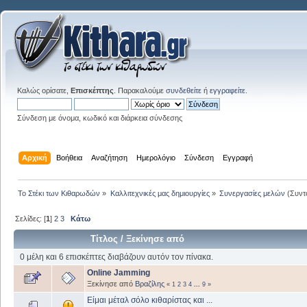
Καλώς ορίσατε,
Επισκέπτης
. Παρακαλούμε
συνδεθείτε
ή
εγγραφείτε
.
Σύνδεση με όνομα, κωδικό και διάρκεια σύνδεσης
Αρχική
Βοήθεια
Αναζήτηση
Ημερολόγιο
Σύνδεση
Εγγραφή
Το Στέκι των Κιθαρωδών
»
Καλλιτεχνικές μας δημιουργίες
»
Συνεργασίες μελών
(Συντ
Σελίδες: [
1
]
2
3
Κάτω
Τίτλος
/
Ξεκίνησε από
0 μέλη και 6 επισκέπτες διαβάζουν αυτόν τον πίνακα.
Online Jamming
Ξεκίνησε από
Βραζίλης
«
1
2
3
4
...
9
»
Είμαι μέταλ σόλο κιθαρίστας και ...