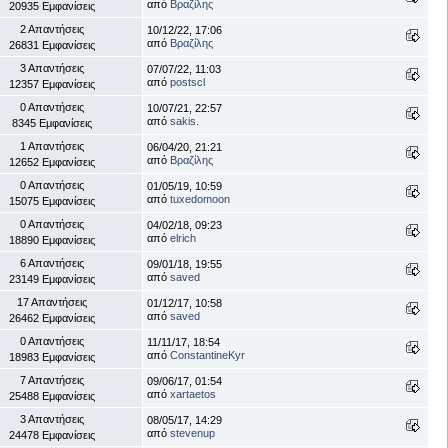
από
Βραζίλης
20935 Εμφανίσεις
2 Απαντήσεις
10/12/22, 17:06
από
Βραζίλης
26831 Εμφανίσεις
3 Απαντήσεις
07/07/22, 11:03
από
postscl
12357 Εμφανίσεις
0 Απαντήσεις
10/07/21, 22:57
από
sakis.
8345 Εμφανίσεις
1 Απαντήσεις
06/04/20, 21:21
από
Βραζίλης
12652 Εμφανίσεις
0 Απαντήσεις
01/05/19, 10:59
από
tuxedomoon
15075 Εμφανίσεις
0 Απαντήσεις
04/02/18, 09:23
από
elrich
18890 Εμφανίσεις
6 Απαντήσεις
09/01/18, 19:55
από
saved
23149 Εμφανίσεις
17 Απαντήσεις
01/12/17, 10:58
από
saved
26462 Εμφανίσεις
0 Απαντήσεις
11/11/17, 18:54
από
ConstantineKyr
18983 Εμφανίσεις
7 Απαντήσεις
09/06/17, 01:54
από
xartaetos
25488 Εμφανίσεις
3 Απαντήσεις
08/05/17, 14:29
από
stevenup
24478 Εμφανίσεις