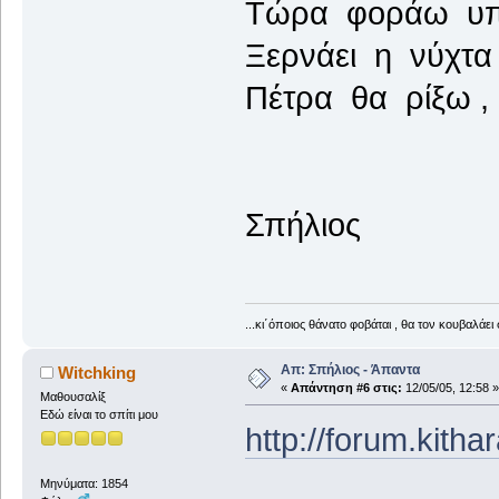
Τώρα φοράω υπε
Ξερνάει η νύχτα 
Πέτρα θα ρίξω , 
Σπήλιος
...κι΄όποιος θάνατο φοβάται , θα τον κουβαλάει 
Απ: Σπήλιος - Άπαντα
Witchking
«
Απάντηση #6 στις:
12/05/05, 12:58 »
Μαθουσαλίξ
Εδώ είναι το σπίτι μου
http://forum.kith
Μηνύματα: 1854