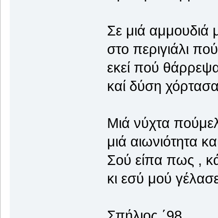
Σε μιά αμμουδιά 
στο περιγιάλι πού
εκεί πού θάρρεψα
καί δύση χόρτασα
Μιά νύχτα πούμελε
μιά αιωνιότητα καί
Σού είπα πως , κ
κι εσύ μού γέλασε
Σπήλιος ΄98