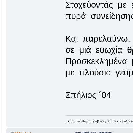
Στοχεύοντάς με 
πυρά συνείδησης
Και παρελαύνω,
σε μιά ευωχία θρ
Προσκεκλημένα 
με πλούσιο γεύμ
Σπήλιος ΄04
...κι΄όποιος θάνατο φοβάται , θα τον κουβαλάει 