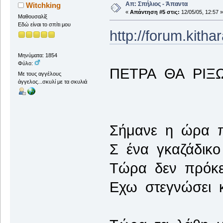
Απ: Σπήλιος - Άπαντα
Witchking
«
Απάντηση #5 στις:
12/05/05, 12:57 »
Μαθουσαλίξ
Εδώ είναι το σπίτι μου
http://forum.kith
Μηνύματα: 1854
Φύλο:
ΠΕΤΡΑ ΘΑ ΡΙΞΩ 
Με τους αγγέλους
άγγελος...σκυλί με τα σκυλιά
Σήμανε η ώρα π
Σ ένα γκαζάδικ
Τώρα δεν πρόκει
Εχω στεγνώσει κ