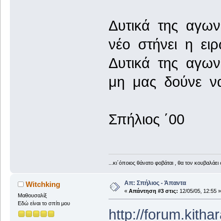
Δυτικά της αγωνί
νέο στήνει η ειρ
Δυτικά της αγων
μη μας δούνε να
Σπήλιος ΄00
...κι΄όποιος θάνατο φοβάται , θα τον κουβαλάει 
Απ: Σπήλιος - Άπαντα
Witchking
«
Απάντηση #3 στις:
12/05/05, 12:55 »
Μαθουσαλίξ
Εδώ είναι το σπίτι μου
http://forum.kith