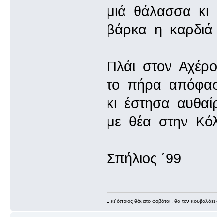
μιά θάλασσα κι
βάρκα η καρδιά μ
Πλάι στον Αχέρο
το πήρα απόφα
κι έστησα αυθαίρ
με θέα στην Κόλ
Σπήλιος ΄99
...κι΄όποιος θάνατο φοβάται , θα τον κουβαλάει 