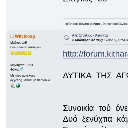
...κι΄όποιος θάνατο φοβάται , θα τον κουβαλάει 
Απ: Σπήλιος - Άπαντα
Witchking
«
Απάντηση #2 στις:
12/05/05, 12:54 »
Μαθουσαλίξ
Εδώ είναι το σπίτι μου
http://forum.kith
Μηνύματα: 1854
Φύλο:
ΔΥΤΙΚΑ ΤΗΣ ΑΓΩ
Με τους αγγέλους
άγγελος...σκυλί με τα σκυλιά
Συνοικία τού όνε
Δυό ξενύχτια κάμ