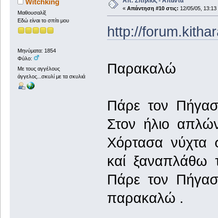
Απ: Σπήλιος - Άπαντα
Witchking
«
Απάντηση #10 στις:
12/05/05, 13:13
Μαθουσαλίξ
Εδώ είναι το σπίτι μου
http://forum.kith
Μηνύματα: 1854
Φύλο:
Παρακαλώ
Με τους αγγέλους
άγγελος...σκυλί με τα σκυλιά
Πάρε τον Πήγασ
Στον ήλιο απλώ
Χόρτασα νύχτα 
καί ξαναπλάθω 
Πάρε τον Πήγασ
παρακαλώ .