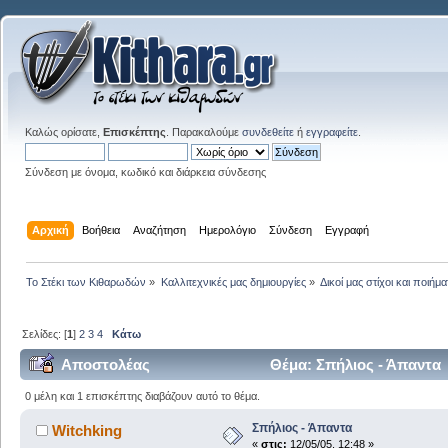
Καλώς ορίσατε,
Επισκέπτης
. Παρακαλούμε
συνδεθείτε
ή
εγγραφείτε
.
Σύνδεση με όνομα, κωδικό και διάρκεια σύνδεσης
Αρχική
Βοήθεια
Αναζήτηση
Ημερολόγιο
Σύνδεση
Εγγραφή
Το Στέκι των Κιθαρωδών
»
Καλλιτεχνικές μας δημιουργίες
»
Δικοί μας στίχοι και ποιήμα
Σελίδες: [
1
]
2
3
4
Κάτω
Αποστολέας
Θέμα: Σπήλιος - Άπαντα
0 μέλη και 1 επισκέπτης διαβάζουν αυτό το θέμα.
Σπήλιος - Άπαντα
Witchking
«
στις:
12/05/05, 12:48 »