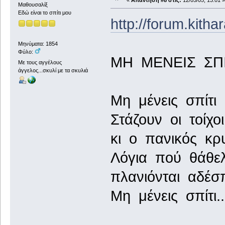
«
Απάντηση #8 στις:
12/05/05, 13:01 »
Μαθουσαλίξ
Εδώ είναι το σπίτι μου
http://forum.kith
Μηνύματα: 1854
Φύλο:
ΜΗ ΜΕΝΕΙΣ ΣΠΙ
Με τους αγγέλους
άγγελος...σκυλί με τα σκυλιά
Μη μένεις σπίτι
Στάζουν οι τοίχ
κι ο πανικός κρ
Λόγια πού θάθελ
πλανιόνται αδέσ
Μη μένεις σπίτι..