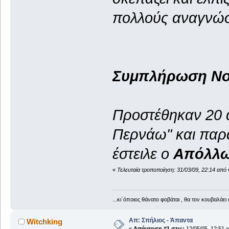
πολλούς αναγνώστ
Συμπλήρωση Νο. 
Προστέθηκαν 20 
Περνάω" και παρα
έστειλε ο
Απόλλ
«
Τελευταία τροποποίηση: 31/03/09, 22:14 απ
...κι΄όποιος θάνατο φοβάται , θα τον κουβαλάει 
Απ: Σπήλιος - Άπαντα
Witchking
«
Απάντηση #1 στις:
12/05/05, 12:51 »