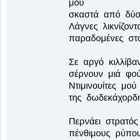
μου
σκαστά από δύσ
Λάγνες λικνίζον
παραδομένες στ
Σε αργό κιλλίβα
σέρνουν μιά φού
Ντιμινουίτες μο
της δωδεκάχορδη
Περνάει στρατός 
πένθιμους ρύπο