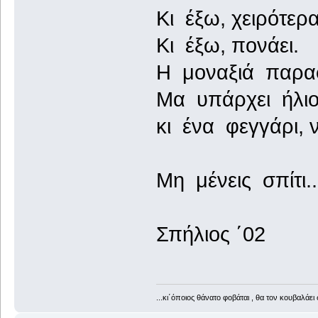
Κι έξω, χειρότερα
Κι έξω, πονάει.
Η μοναξιά παραφ
Μα υπάρχει ήλιο
κι ένα φεγγάρι,
Μη μένεις σπίτι..
Σπήλιος ΄02
...κι΄όποιος θάνατο φοβάται , θα τον κουβαλάει 