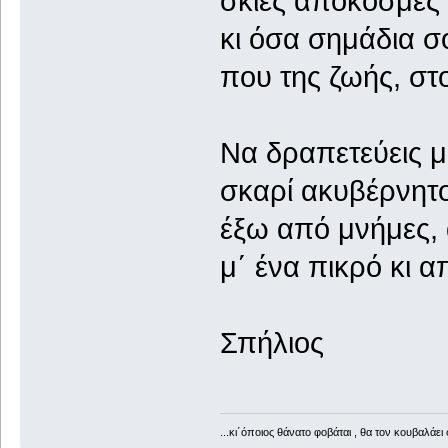
σκιές απόκοσμες κ
κι όσα σημάδια σ
που της ζωής, στο
Να δραπετεύεις μ
σκαρί ακυβέρνητ
έξω από μνήμες, 
μ΄ ένα πικρό κι α
Σπήλιος
...κι΄όποιος θάνατο φοβάται , θα τον κουβαλάει 