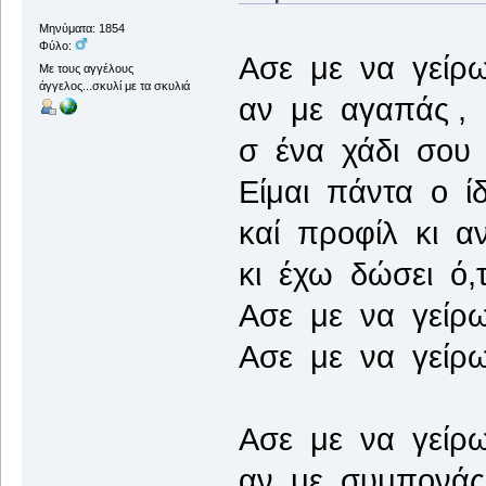
Μηνύματα: 1854
Φύλο:
Ασε με να γείρω
Με τους αγγέλους
άγγελος...σκυλί με τα σκυλιά
αν με αγαπάς ,
σ ένα χάδι σου 
Είμαι πάντα ο ίδ
καί προφίλ κι α
κι έχω δώσει ό,
Ασε με να γείρω
Ασε με να γείρω
Ασε με να γείρω
αν με συμπονάς 