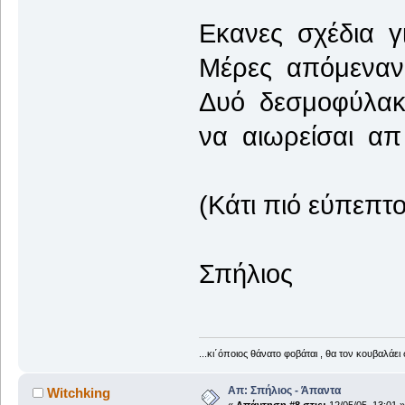
Εκανες σχέδια γ
Μέρες απόμεναν 
Δυό δεσμοφύλακ
να αιωρείσαι απ
(Κάτι πιό εύπεπτο
Σπήλιος
...κι΄όποιος θάνατο φοβάται , θα τον κουβαλάει 
Απ: Σπήλιος - Άπαντα
Witchking