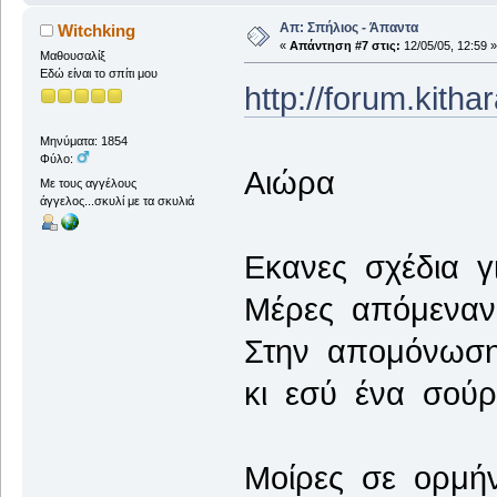
Απ: Σπήλιος - Άπαντα
Witchking
«
Απάντηση #7 στις:
12/05/05, 12:59 »
Μαθουσαλίξ
Εδώ είναι το σπίτι μου
http://forum.kith
Μηνύματα: 1854
Φύλο:
Αιώρα
Με τους αγγέλους
άγγελος...σκυλί με τα σκυλιά
Εκανες σχέδια γ
Μέρες απόμεναν 
Στην απομόνωση
κι εσύ ένα σούρ
Μοίρες σε ορμή