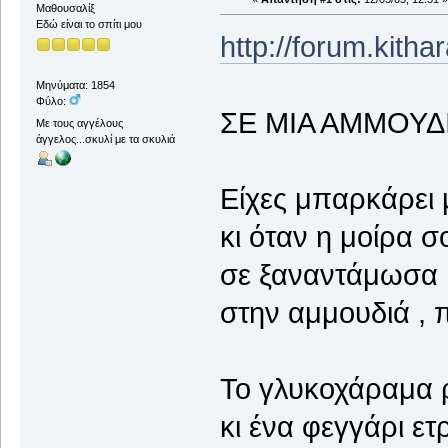
Μαθουσαλίξ
Εδώ είναι το σπίτι μου
http://forum.kith
Μηνύματα: 1854
Φύλο:
ΣΕ ΜΙΑ ΑΜΜΟΥΔΙΑ
Με τους αγγέλους
άγγελος...σκυλί με τα σκυλιά
Είχες μπαρκάρει 
κι όταν η μοίρα σ
σε ξαναντάμωσα ,
στην αμμουδιά , π
Το γλυκοχάραμα 
κι ένα φεγγάρι ετ