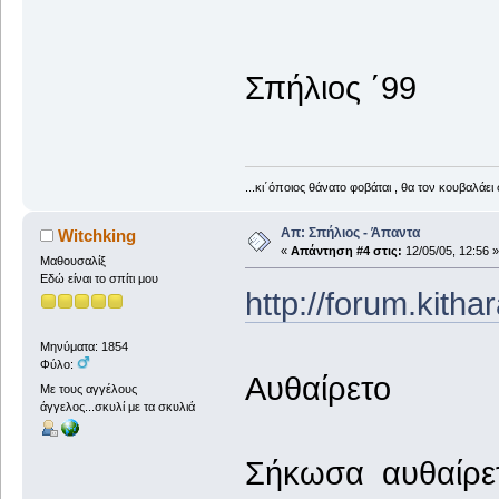
Σπήλιος ΄99
...κι΄όποιος θάνατο φοβάται , θα τον κουβαλάει 
Απ: Σπήλιος - Άπαντα
Witchking
«
Απάντηση #4 στις:
12/05/05, 12:56 »
Μαθουσαλίξ
Εδώ είναι το σπίτι μου
http://forum.kith
Μηνύματα: 1854
Φύλο:
Αυθαίρετο
Με τους αγγέλους
άγγελος...σκυλί με τα σκυλιά
Σήκωσα αυθαίρε