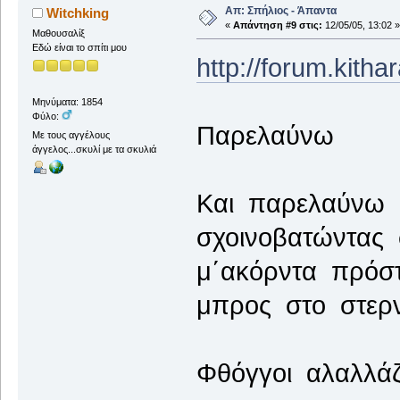
Απ: Σπήλιος - Άπαντα
Witchking
«
Απάντηση #9 στις:
12/05/05, 13:02 »
Μαθουσαλίξ
Εδώ είναι το σπίτι μου
http://forum.kith
Μηνύματα: 1854
Φύλο:
Παρελαύνω
Με τους αγγέλους
άγγελος...σκυλί με τα σκυλιά
Και παρελαύνω 
σχοινοβατώντας
μ΄ακόρντα πρόστ
μπρος στο στερν
Φθόγγοι αλαλλά