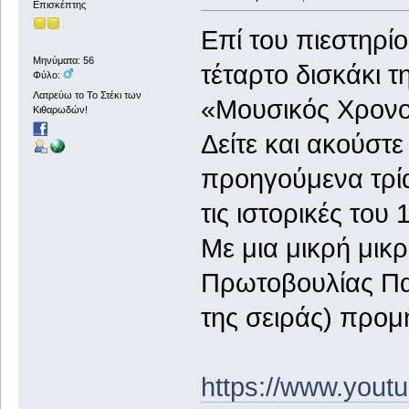
Επισκέπτης
Επί του πιεστηρίο
Μηνύματα: 56
τέταρτο δισκάκι τ
Φύλο:
Λατρεύω το Το Στέκι των
«Μουσικός Χρονο
Κιθαρωδών!
Δείτε και ακούστε
προηγούμενα τρί
τις ιστορικές του
Με μια μικρή μικρ
Πρωτοβουλίας Παρ
της σειράς) προμ
https://www.you