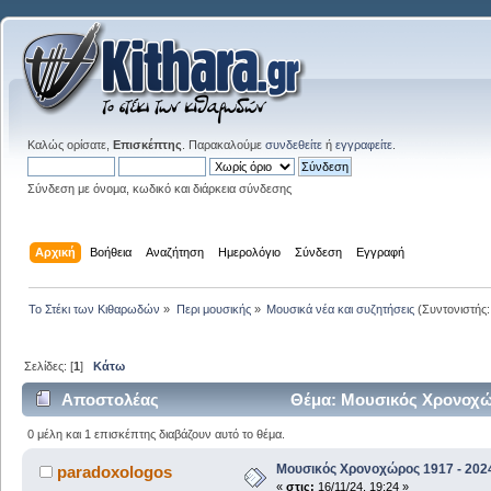
Καλώς ορίσατε,
Επισκέπτης
. Παρακαλούμε
συνδεθείτε
ή
εγγραφείτε
.
Σύνδεση με όνομα, κωδικό και διάρκεια σύνδεσης
Αρχική
Βοήθεια
Αναζήτηση
Ημερολόγιο
Σύνδεση
Εγγραφή
Το Στέκι των Κιθαρωδών
»
Περι μουσικής
»
Μουσικά νέα και συζητήσεις
(Συντονιστής
Σελίδες: [
1
]
Κάτω
Αποστολέας
Θέμα: Μουσικός Χρονοχώρ
0 μέλη και 1 επισκέπτης διαβάζουν αυτό το θέμα.
Μουσικός Χρονοχώρος 1917 - 202
paradoxologos
«
στις:
16/11/24, 19:24 »