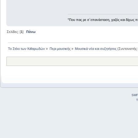
"Που πας ρε σ΄επανάσταση, χαζός και δίχως 
Σελίδες: [
1
]
Πάνω
Το Στέκι των Κιθαρωδών
»
Περι μουσικής
»
Μουσικά νέα και συζητήσεις
(Συντονιστής
SMF
T