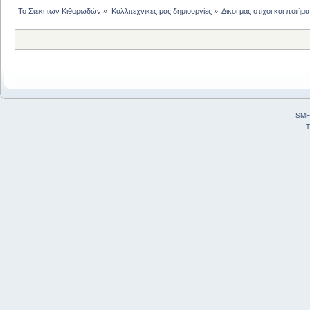
Το Στέκι των Κιθαρωδών
»
Καλλιτεχνικές μας δημιουργίες
»
Δικοί μας στίχοι και ποιήμα
SMF
T