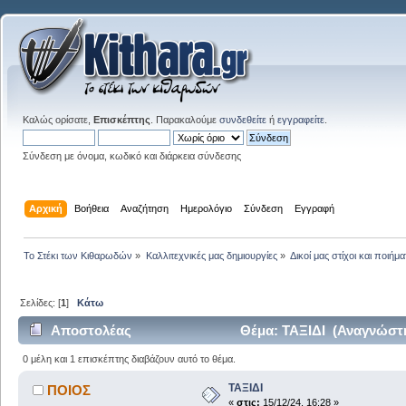
Καλώς ορίσατε,
Επισκέπτης
. Παρακαλούμε
συνδεθείτε
ή
εγγραφείτε
.
Σύνδεση με όνομα, κωδικό και διάρκεια σύνδεσης
Αρχική
Βοήθεια
Αναζήτηση
Ημερολόγιο
Σύνδεση
Εγγραφή
Το Στέκι των Κιθαρωδών
»
Καλλιτεχνικές μας δημιουργίες
»
Δικοί μας στίχοι και ποιήμα
Σελίδες: [
1
]
Κάτω
Αποστολέας
Θέμα: ΤΑΞΙΔΙ (Αναγνώστη
0 μέλη και 1 επισκέπτης διαβάζουν αυτό το θέμα.
ΤΑΞΙΔΙ
ΠΟΙΟΣ
«
στις:
15/12/24, 16:28 »