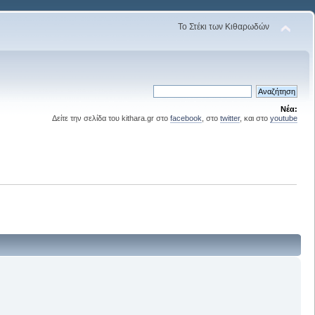
Το Στέκι των Κιθαρωδών
Νέα:
Δείτε την σελίδα του kithara.gr στο
facebook
, στο
twitter
, και στο
youtube