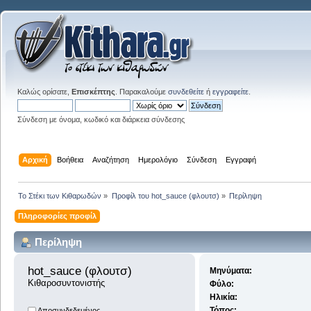
Καλώς ορίσατε,
Επισκέπτης
. Παρακαλούμε
συνδεθείτε
ή
εγγραφείτε
.
Σύνδεση με όνομα, κωδικό και διάρκεια σύνδεσης
Αρχική
Βοήθεια
Αναζήτηση
Ημερολόγιο
Σύνδεση
Εγγραφή
Το Στέκι των Κιθαρωδών
»
Προφίλ του hot_sauce (φλουτσ)
»
Περίληψη
Πληροφορίες προφίλ
Περίληψη
hot_sauce (φλουτσ) 
Μηνύματα:
Κιθαροσυντονιστής
Φύλο:
Ηλικία:
Τόπος:
Αποσυνδεδεμένος