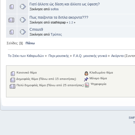
Γιατί άλλοτε ώς δίεση και άλλοτε ως ύφεση?
Ξεκίνησε από
sofos
Πως παιζονται τα διπλα ακορντα???
Ξεκίνησε από stathispap
«
1
2
»
Cmsus9
Ξεκίνησε από
Τρύπες
Σελίδες: [
1
]
Πάνω
Το Στέκι των Κιθαρωδών
»
Περι μουσικής
»
F.A.Q. μουσικής γενικά
»
Ακόρντα
(Συντο
Κανονικό θέμα
Κλειδωμένο θέμα
Μόνιμο θέμα
Δημοφιλές θέμα (Πάνω από 15 απαντήσεις)
Ψηφοφορία
Πολύ δημοφιλές θέμα (Πάνω από 25 απαντήσεις)
SMF
T