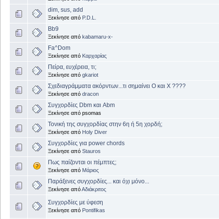
dim, sus, add
Ξεκίνησε από
P.D.L.
Bb9
Ξεκίνησε από
kabamaru-x-
Fa^Dom
Ξεκίνησε από
Καρχαρίας
Πείρα, ευχέρεια, τι;
Ξεκίνησε από
gkariot
Σχεδιαγράμματα ακόρντων...τι σημαίνει Ο και Χ ????
Ξεκίνησε από
dracon
Συγχορδίες Dbm και Abm
Ξεκίνησε από psomas
Τονική της συγχορδίας στην 6η ή 5η χορδή;
Ξεκίνησε από
Holy Diver
Συγχορδίες για power chords
Ξεκίνησε από
Stauros
Πως παίζονται οι πέμπτες;
Ξεκίνησε από
Μάριος
Παράξενες συγχορδίες... και όχι μόνο...
Ξεκίνησε από
Αδιάκριτος
Συγχορδίες με ύφεση
Ξεκίνησε από
Pontifikas