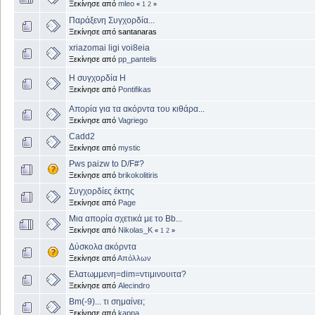
Ξεκίνησε από
mleo
«
1
2
»
Παράξενη Συγχορδία...
Ξεκίνησε από santanaras
xriazomai ligi voi8eia
Ξεκίνησε από
pp_pantelis
Η συγχορδία H
Ξεκίνησε από
Pontifikas
Απορία για τα ακόρντα του κιθάρα...
Ξεκίνησε από
Vagriego
Cadd2
Ξεκίνησε από
mystic
Pws paizw to D/F#?
Ξεκίνησε από
brikokolitiris
Συγχορδίες έκτης
Ξεκίνησε από
Page
Μια απορία σχετικά με το Bb...
Ξεκίνησε από
Nikolas_K
«
1
2
»
Δύσκολα ακόρντα
Ξεκίνησε από
Απόλλων
Ελατωμμενη=dim=ντιμινουιτα?
Ξεκίνησε από
Alecindro
Bm(-9)... τι σημαίνει;
Ξεκίνησε από
kappa