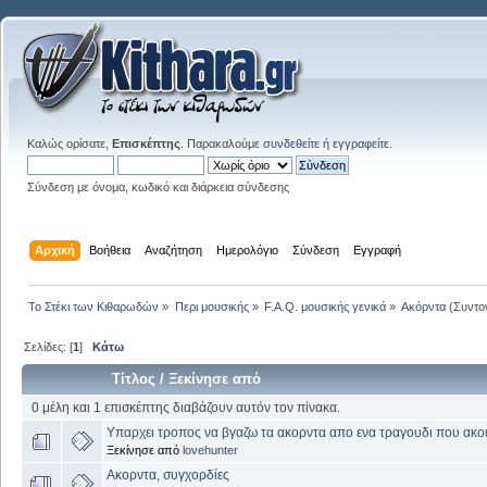
Καλώς ορίσατε,
Επισκέπτης
. Παρακαλούμε
συνδεθείτε
ή
εγγραφείτε
.
Σύνδεση με όνομα, κωδικό και διάρκεια σύνδεσης
Αρχική
Βοήθεια
Αναζήτηση
Ημερολόγιο
Σύνδεση
Εγγραφή
Το Στέκι των Κιθαρωδών
»
Περι μουσικής
»
F.A.Q. μουσικής γενικά
»
Ακόρντα
(Συντο
Σελίδες: [
1
]
Κάτω
Τίτλος
/
Ξεκίνησε από
0 μέλη και 1 επισκέπτης διαβάζουν αυτόν τον πίνακα.
Υπαρχει τροπος να βγαζω τα ακορντα απο ενα τραγουδι που ακ
Ξεκίνησε από
lovehunter
Ακορντα, συγχoρδίες