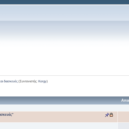
και διασκευές
(Συντονιστής:
Korgy
)
Απα
ιασκευές"