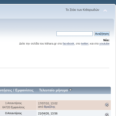
Το Στέκι των Κιθαρωδών
Νέα:
Δείτε την σελίδα του kithara.gr στο
facebook
, στο
twitter
, και στο
youtube
ντήσεις
/
Εμφανίσεις
Τελευταίο μήνυμα
1 Απαντήσεις
17/07/10, 13:02
από
Βραζίλης
64720 Εμφανίσεις
0 Απαντήσεις
21/04/26, 13:56