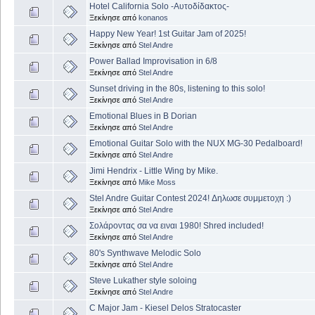
Hotel California Solo -Αυτοδίδακτος-
Ξεκίνησε από
konanos
Happy New Year! 1st Guitar Jam of 2025!
Ξεκίνησε από
Stel Andre
Power Ballad Improvisation in 6/8
Ξεκίνησε από
Stel Andre
Sunset driving in the 80s, listening to this solo!
Ξεκίνησε από
Stel Andre
Emotional Blues in B Dorian
Ξεκίνησε από
Stel Andre
Emotional Guitar Solo with the NUX MG-30 Pedalboard!
Ξεκίνησε από
Stel Andre
Jimi Hendrix - Little Wing by Mike.
Ξεκίνησε από
Mike Moss
Stel Andre Guitar Contest 2024! Δηλωσε συμμετοχη :)
Ξεκίνησε από
Stel Andre
Σολάροντας σα να ειναι 1980! Shred included!
Ξεκίνησε από
Stel Andre
80's Synthwave Melodic Solo
Ξεκίνησε από
Stel Andre
Steve Lukather style soloing
Ξεκίνησε από
Stel Andre
C Major Jam - Kiesel Delos Stratocaster