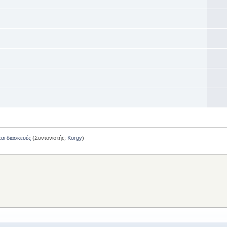
και διασκευές
(Συντονιστής:
Korgy
)