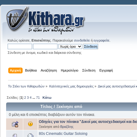
Καλώς ορίσατε,
Επισκέπτης
. Παρακαλούμε
συνδεθείτε
ή
εγγραφείτε
.
Σύνδεση με όνομα, κωδικό και διάρκεια σύνδεσης
Αρχική
Βοήθεια
Αναζήτηση
Ημερολόγιο
Σύνδεση
Εγγραφή
Το Στέκι των Κιθαρωδών
»
Καλλιτεχνικές μας δημιουργίες
»
Δικοί μας αυτοσχεδιασμοί 
Σελίδες: [
1
]
2
3
4
...
71
Κάτω
Τίτλος
/
Ξεκίνησε από
0 μέλη και 6 επισκέπτες διαβάζουν αυτόν τον πίνακα.
Οδηγίες για τον πίνακα "Δικοί μας αυτοσχεδιασμοί και δ
Ξεκίνησε από
Βραζίλης
80s Cinematic Guitar Soloing