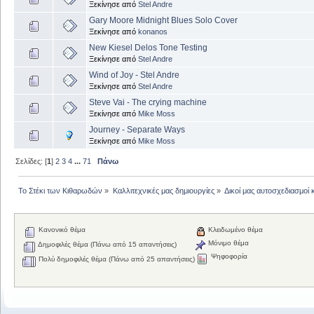
Ξεκίνησε από
Stel Andre
Gary Moore Midnight Blues Solo Cover
Ξεκίνησε από
konanos
New Kiesel Delos Tone Testing
Ξεκίνησε από
Stel Andre
Wind of Joy - Stel Andre
Ξεκίνησε από
Stel Andre
Steve Vai - The crying machine
Ξεκίνησε από
Mike Moss
Journey - Separate Ways
Ξεκίνησε από
Mike Moss
Σελίδες: [
1
]
2
3
4
...
71
Πάνω
Το Στέκι των Κιθαρωδών
»
Καλλιτεχνικές μας δημιουργίες
»
Δικοί μας αυτοσχεδιασμοί 
Κανονικό θέμα
Κλειδωμένο θέμα
Μόνιμο θέμα
Δημοφιλές θέμα (Πάνω από 15 απαντήσεις)
Ψηφοφορία
Πολύ δημοφιλές θέμα (Πάνω από 25 απαντήσεις)