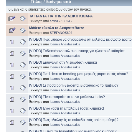
Τίτλος
/
Ξεκίνησε από
0 μέλη και 6 επισκέπτες διαβάζουν αυτόν τον πίνακα.
ΤΑ ΠΑΝΤΑ ΓΙΑ ΤΗΝ ΚΛΑΣΙΚΗ ΚΙΘΑΡΑ
Ξεκίνησε από
sofitia
«
1
2
3
4
»
Μάθετε εύκολα τα Ακόρντα Barre
Ξεκίνησε από
STEFANOS604
[VIDEO] Πως μπορώ να σιγουρευτώ ότι μελετάω με σωστό τρόπο
Ξεκίνησε από
Ioannis Anastassakis
[VIDEO] Eνδιαφέρον στυλ ακουστικής για ηλεκτρικό κιθαρίστ
Ξεκίνησε από
Ioannis Anastassakis
[VIDEO] Εισαγωγή στη Μιξολυδική κλίμακα
Ξεκίνησε από
Ioannis Anastassakis
[VIDEO] Γιατί είναι το bending μου μερικές φορές εκτός τόνου?
Ξεκίνησε από
Ioannis Anastassakis
[VIDEO] Σε πόσα bpm θεωρείται βιρτουόζικο το παίξιμο?
Ξεκίνησε από
Ioannis Anastassakis
[VIDEO] Είναι απαραίτητο το να μαθαίνω Licks?
Ξεκίνησε από
Ioannis Anastassakis
[VIDEO] Έχω χάσει τη μπάλα με τόσες κλίμακες!
Ξεκίνησε από
Ioannis Anastassakis
[VIDEO] Πως αξιολογείς το επίπεδο ενός online μαθητή?
Ξεκίνησε από
Ioannis Anastassakis
[VIDEO] Τι είναι το Playability μιας ηλεκτρικής κιθάρας?