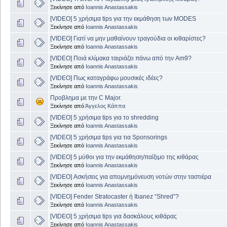
Ξεκίνησε από
Ioannis Anastassakis
[VIDEO] 5 χρήσιμα tips για την εκμάθηση των MODES
Ξεκίνησε από
Ioannis Anastassakis
[VIDEO] Γιατί να μην μαθαίνουν τραγούδια οι κιθαρίστες?
Ξεκίνησε από
Ioannis Anastassakis
[VIDEO] Ποιά κλίμακα ταιριάζει πάνω από την Am9?
Ξεκίνησε από
Ioannis Anastassakis
[VIDEO] Πως καταγράφω μουσικές ιδέες?
Ξεκίνησε από
Ioannis Anastassakis
Προβλημα με την C Major.
Ξεκίνησε από
Άγγελος Κάππα
[VIDEO] 5 χρήσιμα tips για το shredding
Ξεκίνησε από
Ioannis Anastassakis
[VIDEO] 5 χρήσιμα tips για τια Sponsorings
Ξεκίνησε από
Ioannis Anastassakis
[VIDEO] 5 μύθοι για την εκμάθηση/παίξιμο της κιθάρας
Ξεκίνησε από
Ioannis Anastassakis
[VIDEO] Ασκήσεις για απομνημόνευση νοτών στην ταστιέρα
Ξεκίνησε από
Ioannis Anastassakis
[VIDEO] Fender Stratocaster ή Ibanez “Shred”?
Ξεκίνησε από
Ioannis Anastassakis
[VIDEO] 5 χρήσιμα tips για δασκάλους κιθάρας
Ξεκίνησε από
Ioannis Anastassakis