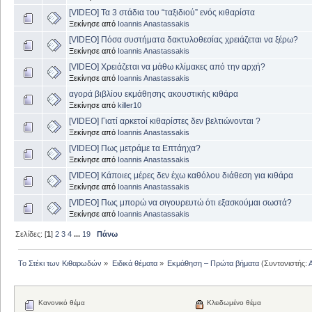
[VIDEO] Τα 3 στάδια του “ταξιδιού” ενός κιθαρίστα
Ξεκίνησε από
Ioannis Anastassakis
[VIDEO] Πόσα συστήματα δακτυλοθεσίας χρειάζεται να ξέρω?
Ξεκίνησε από
Ioannis Anastassakis
[VIDEO] Χρειάζεται να μάθω κλίμακες από την αρχή?
Ξεκίνησε από
Ioannis Anastassakis
αγορά βιβλίου εκμάθησης ακουστικής κιθάρα
Ξεκίνησε από
killer10
[VIDEO] Γιατί αρκετοί κιθαρίστες δεν βελτιώνονται ?
Ξεκίνησε από
Ioannis Anastassakis
[VIDEO] Πως μετράμε τα Επτάηχα?
Ξεκίνησε από
Ioannis Anastassakis
[VIDEO] Kάποιες μέρες δεν έχω καθόλου διάθεση για κιθάρα
Ξεκίνησε από
Ioannis Anastassakis
[VIDEO] Πως μπορώ να σιγουρευτώ ότι εξασκούμαι σωστά?
Ξεκίνησε από
Ioannis Anastassakis
Σελίδες: [
1
]
2
3
4
...
19
Πάνω
Το Στέκι των Κιθαρωδών
»
Ειδικά θέματα
»
Εκμάθηση – Πρώτα βήματα
(Συντονιστής:
Κανονικό θέμα
Κλειδωμένο θέμα