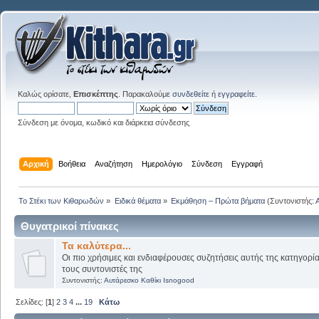
Καλώς ορίσατε,
Επισκέπτης
. Παρακαλούμε
συνδεθείτε
ή
εγγραφείτε
.
Σύνδεση με όνομα, κωδικό και διάρκεια σύνδεσης
Αρχική
Βοήθεια
Αναζήτηση
Ημερολόγιο
Σύνδεση
Εγγραφή
Το Στέκι των Κιθαρωδών
»
Ειδικά θέματα
»
Εκμάθηση – Πρώτα βήματα
(Συντονιστής:
Θυγατρικοί πίνακες
Τα καλύτερα...
Οι πιο χρήσιμες και ενδιαφέρουσες συζητήσεις αυτής της κατηγορί
τους συντονιστές της
Συντονιστής:
Αυτάρεσκο Καθίκι Isnogood
Σελίδες: [
1
]
2
3
4
...
19
Κάτω