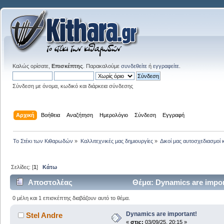
Καλώς ορίσατε,
Επισκέπτης
. Παρακαλούμε
συνδεθείτε
ή
εγγραφείτε
.
Σύνδεση με όνομα, κωδικό και διάρκεια σύνδεσης
Αρχική
Βοήθεια
Αναζήτηση
Ημερολόγιο
Σύνδεση
Εγγραφή
Το Στέκι των Κιθαρωδών
»
Καλλιτεχνικές μας δημιουργίες
»
Δικοί μας αυτοσχεδιασμοί 
Σελίδες: [
1
]
Κάτω
Αποστολέας
Θέμα: Dynamics are impor
0 μέλη και 1 επισκέπτης διαβάζουν αυτό το θέμα.
Dynamics are important!
Stel Andre
«
στις:
03/09/25, 20:15 »