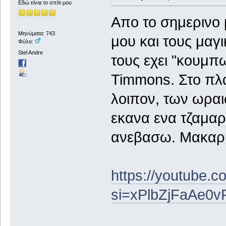
Εδώ είναι το σπίτι μου
Απο το σημερινο μ
Μηνύματα: 743
μου και τους μαγ
Φύλο:
Stel Andre
τους εχει "κουμπ
Timmons. Στο πλα
λοιπον, των ωραι
εκανα ενα τζαμαρ
ανεβασω. Μακαρι
https://youtube
si=xPlbZjFaAe0v