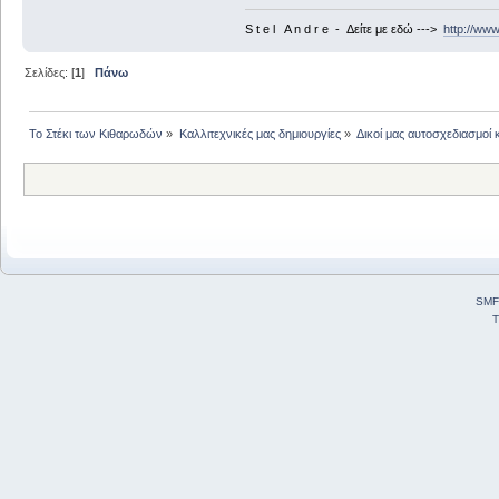
S t e l A n d r e - Δείτε με εδώ --->
http://ww
Σελίδες: [
1
]
Πάνω
Το Στέκι των Κιθαρωδών
»
Καλλιτεχνικές μας δημιουργίες
»
Δικοί μας αυτοσχεδιασμοί 
SMF
T