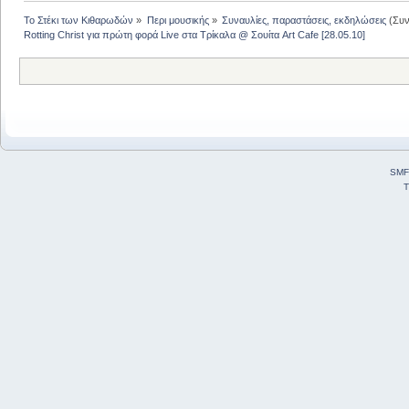
Το Στέκι των Κιθαρωδών
»
Περι μουσικής
»
Συναυλίες, παραστάσεις, εκδηλώσεις
(Συν
Rotting Christ για πρώτη φορά Live στα Τρίκαλα @ Σουίτα Art Cafe [28.05.10]
SMF
T