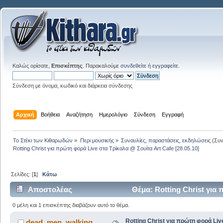
Καλώς ορίσατε,
Επισκέπτης
. Παρακαλούμε
συνδεθείτε
ή
εγγραφείτε
.
Σύνδεση με όνομα, κωδικό και διάρκεια σύνδεσης
Αρχική
Βοήθεια
Αναζήτηση
Ημερολόγιο
Σύνδεση
Εγγραφή
Το Στέκι των Κιθαρωδών
»
Περι μουσικής
»
Συναυλίες, παραστάσεις, εκδηλώσεις
(Συν
Rotting Christ για πρώτη φορά Live στα Τρίκαλα @ Σουίτα Art Cafe [28.05.10]
Σελίδες: [
1
]
Κάτω
Αποστολέας
Θέμα: Rotting Christ για 
(Αναγνώστηκε 5047 φορές)
0 μέλη και 1 επισκέπτης διαβάζουν αυτό το θέμα.
Rotting Christ για πρώτη φορά Liv
dead_men_walking