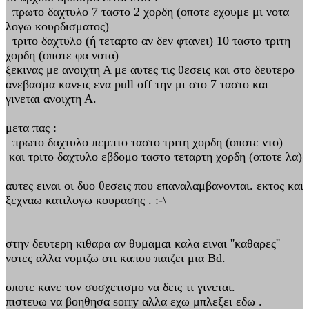
πρωτο δαχτυλο 7 ταστο 2 χορδη (οποτε εχουμε μι νοτα
λογω κουρδισματος)
τριτο δαχτυλο (ή τεταρτο αν δεν φτανει) 10 ταστο τριτη
χορδη (οποτε φα νοτα)
ξεκινας με ανοιχτη Α με αυτες τις θεσεις και στο δευτερο
ανεβασμα κανεις ενα pull off την μι στο 7 ταστο και
γινεται ανοιχτη Α.
μετα πας :
πρωτο δαχτυλο πεμπτο ταστο τριτη χορδη (οποτε ντο)
και τριτο δαχτυλο εβδομο ταστο τεταρτη χορδη (οποτε λα)
αυτες ειναι οι δυο θεσεις που επαναλαμβανονται. εκτος και
ξεχναω κατιλογω κουρασης . :-\
στην δευτερη κιθαρα αν θυμαμαι καλα ειναι ''καθαρες''
νοτες αλλα νομιζω οτι καπου παιζει μια Bd.
οποτε κανε τον συσχετισμο να δεις τι γινεται.
πιστευω να βοηθησα sorry αλλα εχω μπλεξει εδω .