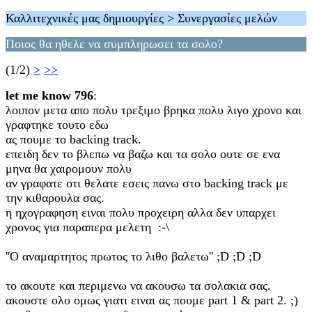
Καλλιτεχνικές μας δημιουργίες > Συνεργασίες μελών
Ποιος θα ηθελε να συμπληρωσει τα σολο?
(1/2)
>
>>
let me know 796
:
λοιπον μετα απο πολυ τρεξιμο βρηκα πολυ λιγο χρονο και
γραφτηκε τουτο εδω
ας πουμε το backing track.
επειδη δεν το βλεπω να βαζω και τα σολο ουτε σε ενα
μηνα θα χαιρομουν πολυ
αν γραφατε οτι θελατε εσεις πανω στο backing track με
την κιθαρουλα σας.
η ηχογραφηση ειναι πολυ προχειρη αλλα δεν υπαρχει
χρονος για παραπερα μελετη :-\
''Ο αναμαρτητος πρωτος το λιθο βαλετω'' ;D ;D ;D
το ακουτε και περιμενω να ακουσω τα σολακια σας.
ακουστε ολο ομως γιατι ειναι ας πουμε part 1 & part 2. ;)