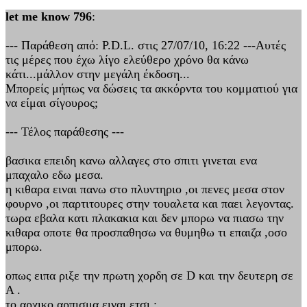
let me know 796
:
--- Παράθεση από: P.D.L. στις 27/07/10, 16:22 ---Αυτές
τις μέρες που έχω λίγο ελεύθερο χρόνο θα κάνω
κάτι...μάλλον στην μεγάλη έκδοση...
Μπορείς μήπως να δώσεις τα ακκόρντα του κομματιού για
να είμαι σίγουρος;
--- Τέλος παράθεσης ---
βασικα επειδη κανω αλλαγες στο σπιτι γινεται ενα
μπαχαλο εδω μεσα.
η κιθαρα ειναι πανω στο πλυντηριο ,οι πενες μεσα στον
φουρνο ,οι παρτιτουρες στην τουαλετα και παει λεγοντας.
τωρα εβαλα κατι πλακακια και δεν μπορω να πιασω την
κιθαρα οποτε θα προσπαθησω να θυμηθω τι επαιζα ,οσο
μπορω.
οπως ειπα ριξε την πρωτη χορδη σε D και την δευτερη σε
Α .
το αρχικο αρπισμα ειναι ετσι :