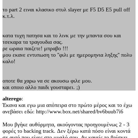
το part 2 ειναι κλασικο στυλ slayer με F5 D5 E5 pull off
κ.τ.λ.
κατα τυχη πατησα και το λινκ με την μπαντα σου και
τσεκαρα τα τραγουδια σας.
ρε ωραια παιζετε! μπραβο !!!
μου εκανε εντυπωση το ''φιλι με ημερομηνια ληξης'' πολυ
καλο!
οποτε θα χαρω να σε ακουσω φιλε μου.
και οποιο αλλο παιδι γουσταρει. ;)
alterego
:
Έκανα και εγω μια απόπειρα στο πρώτο μέρος και το έχω
ανεβάσει εδώ: http://www.box.net/shared/bv6buub7i6
Μου βγήκε αυθόρμητα, ακούγοντας προηγουμένως 2 - 3
φορές το backing track. Δεν ξέρω κατά πόσο είναι κοντά
σε αυτό που είχες στο μυαλό σου. Αν κανείς το βρίσκει