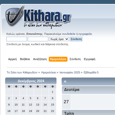
Καλώς ορίσατε,
Επισκέπτης
. Παρακαλούμε
συνδεθείτε
ή
εγγραφείτε
.
Σύνδεση με όνομα, κωδικό και διάρκεια σύνδεσης
Αρχική
Βοήθεια
Αναζήτηση
Ημερολόγιο
Σύνδεση
Εγγραφή
Το Στέκι των Κιθαρωδών
»
Ημερολόγιο
»
Ιανουαρίου 2025
»
Εβδομάδα 5
«
Δεκέμβριος 2024
�
�
�
�
�
�
�
Δευτέρα
1
2
3
4
5
6
7
8
27
9
10
11
12
13
14
15
16
17
18
19
20
21
22
Τρίτη