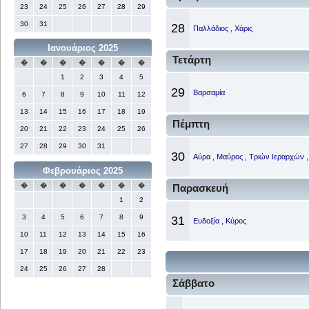
23
24
25
26
27
28
29
30
31
28
Παλλάδιος , Χάρις
Ιανουάριος 2025
Τετάρτη
�
�
�
�
�
�
�
1
2
3
4
5
29
Βαρσαμία
6
7
8
9
10
11
12
13
14
15
16
17
18
19
Πέμπτη
20
21
22
23
24
25
26
27
28
29
30
31
30
Αύρα , Μαύρος , Τριών Ιεραρχών 
Φεβρουάριος 2025
�
�
�
�
�
�
�
Παρασκευή
1
2
3
4
5
6
7
8
9
31
Ευδοξία , Κύρος
10
11
12
13
14
15
16
17
18
19
20
21
22
23
24
25
26
27
28
Σάββατο