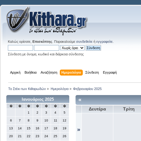
Καλώς ορίσατε,
Επισκέπτης
. Παρακαλούμε
συνδεθείτε
ή
εγγραφείτε
.
Σύνδεση με όνομα, κωδικό και διάρκεια σύνδεσης
Αρχική
Βοήθεια
Αναζήτηση
Ημερολόγιο
Σύνδεση
Εγγραφή
Το Στέκι των Κιθαρωδών
»
Ημερολόγιο
»
Φεβρουαρίου 2025
«
Ιανουάριος 2025
�
�
�
�
�
�
�
Δευτέρα
Τρίτη
1
2
3
4
5
6
7
8
9
10
11
12
13
14
15
16
17
18
19
»
20
21
22
23
24
25
26