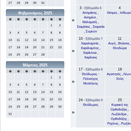
27
28
29
30
31
3
4
-
Εβδομάδα 6
Ασημάκης ,
Ιάσιμος , Ισίδωρ
Φεβρουάριος 2025
Ασημίνα ,
»
�
�
�
�
�
�
�
Μαλαματή ,
1
2
Σταμάτιος , Σταματία
, Συμεών
3
4
5
6
7
8
9
10
11
-
Εβδομάδα 7
10
11
12
13
14
15
16
Χαραλαμπία ,
Αυγή , Βλάσιος 
17
18
19
20
21
22
23
Χαράλαμπος ,
Θεοδώρα
»
Χαρίκλεια ,
24
25
26
27
28
Χαρίλαος
Μάρτιος 2025
17
18
-
Εβδομάδα 8
�
�
�
�
�
�
�
Θεόδωρος -
Αγαπητός , Λέων
1
2
Πολιούχος
Χλόη
»
Μυτιλήνης
3
4
5
6
7
8
9
10
11
12
13
14
15
16
17
18
19
20
21
22
23
24
25
-
Εβδομάδα 9
Θεόδωρος
Κυριακή της
24
25
26
27
28
29
30
Ορθοδοξίας ,
»
Λωξάνδρα ,
31
Ορθοδόξης ,
Ρηγίνος , Ρωξάν