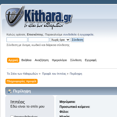
Καλώς ορίσατε,
Επισκέπτης
. Παρακαλούμε
συνδεθείτε
ή
εγγραφείτε
.
Σύνδεση με όνομα, κωδικό και διάρκεια σύνδεσης
Αρχική
Βοήθεια
Αναζήτηση
Ημερολόγιο
Σύνδεση
Εγγραφή
Το Στέκι των Κιθαρωδών
»
Προφίλ του Ιππέας
»
Περίληψη
Πληροφορίες προφίλ
Περίληψη
Ιππέας 
Μηνύματα:
Εδώ είναι το σπίτι μου
Προσωπικό κείμενο:
Φύλο:
Ηλικία:
Αποσυνδεδεμένος