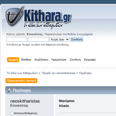
Καλώς ορίσατε,
Επισκέπτης
. Παρακαλούμε
συνδεθείτε
ή
εγγραφείτε
.
Σύνδεση με όνομα, κωδικό και διάρκεια σύνδεσης
Αρχική
Βοήθεια
Αναζήτηση
Ημερολόγιο
Σύνδεση
Εγγραφή
Το Στέκι των Κιθαρωδών
»
Προφίλ του neoskitharistas
»
Περίληψη
Πληροφορίες προφίλ
Περίληψη
neoskitharistas 
Μηνύματα:
Επισκέπτης
Ηλικία:
Αποσυνδεδεμένος