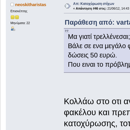
Απ: Κατοχύρωση στίχων
neoskitharistas
«
Απάντηση #46 στις:
21/06/12, 14:43
Επισκέπτης
Παράθεση από: varta
Μηνύματα: 22
Μα γιατί τρελλένεσαι;
Βάλε σε ενα μεγάλο 
δώσεις 50 ευρώ.
Που ειναι το πρόβλη
Κολλάω στο οτι α
φακέλου και πρεπ
κατοχύρωσης, τοτ