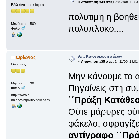
«
Απάντηση #34 στις:
28/03/08, 15:53
Εδώ είναι το σπίτι μου
πολυτιμη η βοηθει
Μηνύματα: 1500
πολυπλοκο....
Φύλο:
Απ: Κατοχύρωση στίχων
Ωρίωνας
«
Απάντηση #35 στις:
24/11/08, 13:01 
Θαμώνας
Μην κάνουμε το 
Μηνύματα: 198
Πηγαίνεις στη συ
Φύλο:
http://www.e-
΄΄Πράξη Κατάθεσ
na.com/mpolitexneio.aspx
Ούτε μάρυρες ούτε
φάκελο, σφραγίζε
αντίγραφο ΄΄Πρά