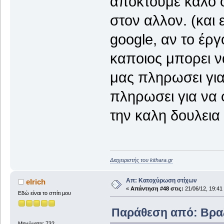
αποκτουμε καλο ο
στον αλλον. (και
google, αν το έργ
καποιος μπορει να
μας πληρωσει για
πληρωσει για να φ
την καλη δουλεια
Διαχειριστής του kithara.gr
Απ: Κατοχύρωση στίχων
elrich
«
Απάντηση #48 στις:
21/06/12, 19:41
Εδώ είναι το σπίτι μου
Παράθεση από: Βραζί
Μηνύματα: 732