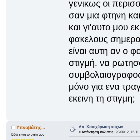
γενικως οι περισ
σαν μια φτηνη κα
και γι'αυτο μου 
φακελους σημερα.
είναι αυτη αν ο 
στιγμή. να ρωτησω
συμβολαιογραφος
μόνο για ενα τρα
εκεινη τη στιγμη;
Απ: Κατοχύρωση στίχων
Υπνοβάτης...
«
Απάντηση #42 στις:
20/06/12, 15:11 
Εδώ είναι το σπίτι μου