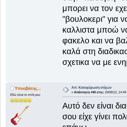
μπορει να τον εχε
"βουλοκερι" για ν
καλλιστα μποώ να
φακελο και να βα
καλά στη διαδικα
σχετικα να με εν
Απ: Κατοχύρωση στίχων
Υπνοβάτης...
«
Απάντηση #40 στις:
20/06/12, 14:49
Εδώ είναι το σπίτι μου
Αυτό δεν είναι δ
σου είχε γίνει π