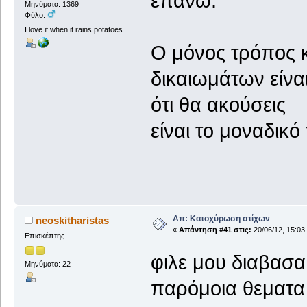
επάνω.
Μηνύματα: 1369
Φύλο:
I love it when it rains potatoes
Ο μόνος τρόπος 
δικαιωμάτων είνα
ότι θα ακούσεις
είναι το μοναδικό
Απ: Κατοχύρωση στίχων
neoskitharistas
«
Απάντηση #41 στις:
20/06/12, 15:03
Επισκέπτης
φιλε μου διαβασ
Μηνύματα: 22
παρόμοια θεματα 