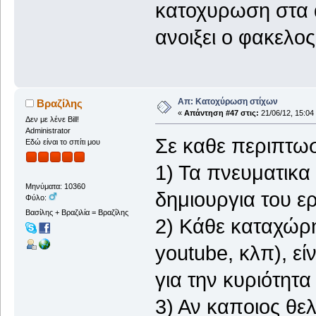
κατοχυρωση στα 
ανοιξει ο φακελος
Απ: Κατοχύρωση στίχων
Βραζίλης
«
Απάντηση #47 στις:
21/06/12, 15:04
Δεν με λένε Bill!
Administrator
Σε καθε περιπτωσ
Εδώ είναι το σπίτι μου
1) Τα πνευματικα
Μηνύματα: 10360
δημιουργια του ε
Φύλο:
Βασίλης + Βραζιλία = Βραζίλης
2) Κάθε καταχώρη
youtube, κλπ), εί
για την κυριότητα
3) Αν καποιος θελ