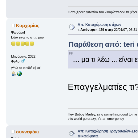
Όσα ξέρει η γυναίκα του κιθαρίστα δεν τα ξέρει
Απ: Κατοχύρωση στίχων
Καρχαρίας
«
Απάντηση #29 στις:
22/01/07, 08:31
Ψωνάρα!
Εδώ είναι το σπίτι μου
Παράθεση από: teri σ
Μηνύματα: 2322
.... μα τι λέω ... είν
Φύλο:
γ**ώ τα παιδιά είμαι!
Επαγγελματίες τι
Hey Bobby Marley, sing something good to me
this world go crazy, it's an emergency
Απ: Καταχώρηση Τραγουδιών-Στο
συννεφάκι
Δικαιώματα.