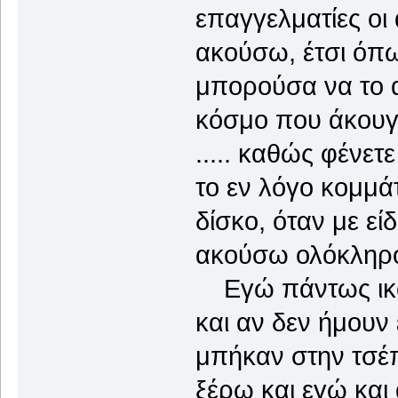
επαγγελματίες οι
ακούσω, έτσι όπω
μπορούσα να το 
κόσμο που άκουγε
..... καθώς φένετ
το εν λόγο κομμά
δίσκο, όταν με εί
ακούσω ολόκληρο.
Εγώ πάντως ικαν
και αν δεν ήμουν
μπήκαν στην τσέπη
ξέρω και εγώ και 