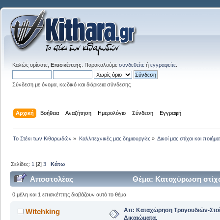
Καλώς ορίσατε,
Επισκέπτης
. Παρακαλούμε
συνδεθείτε
ή
εγγραφείτε
.
Σύνδεση με όνομα, κωδικό και διάρκεια σύνδεσης
Αρχική
Βοήθεια
Αναζήτηση
Ημερολόγιο
Σύνδεση
Εγγραφή
Το Στέκι των Κιθαρωδών
»
Καλλιτεχνικές μας δημιουργίες
»
Δικοί μας στίχοι και ποιήμα
Σελίδες:
1
[
2
]
3
Κάτω
Αποστολέας
Θέμα: Κατοχύρωση στίχω
0 μέλη και 1 επισκέπτης διαβάζουν αυτό το θέμα.
Απ: Καταχώρηση Τραγουδιών-Στο
Witchking
Δικαιώματα.