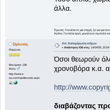
άλλα.
Έρωτας: Γεννιέται σε μια στιγμή, ζει για μια επο
Αγάπη: Γεννιέται αργά, μεγαλώνει σιωπηλά και
Απ: Κατοχύρωση στίχων
Ωρίωνας
«
Απάντηση #36 στις:
14/04/09, 20:04
Θαμώνας
Όσοι θεωρούν όλ
Μηνύματα: 198
χρονοβόρα κ.α. ας
Φύλο:
http://www.e-
na.com/mpolitexneio.aspx
http://www.copyr
διαβάζοντας πρ