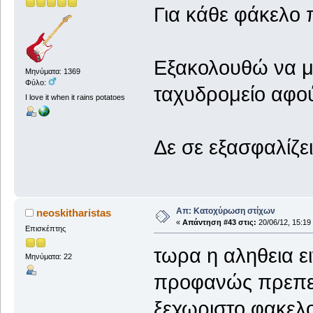
Για κάθε φάκελο π
Εξακολουθώ να μ
Μηνύματα: 1369
Φύλο:
ταχυδρομείο αφού
I love it when it rains potatoes
Δε σε εξασφαλίζει
Απ: Κατοχύρωση στίχων
neoskitharistas
«
Απάντηση #43 στις:
20/06/12, 15:19
Επισκέπτης
τωρα η αληθεια ει
Μηνύματα: 22
προφανώς πρεπει 
ξεχωριστο φακελο