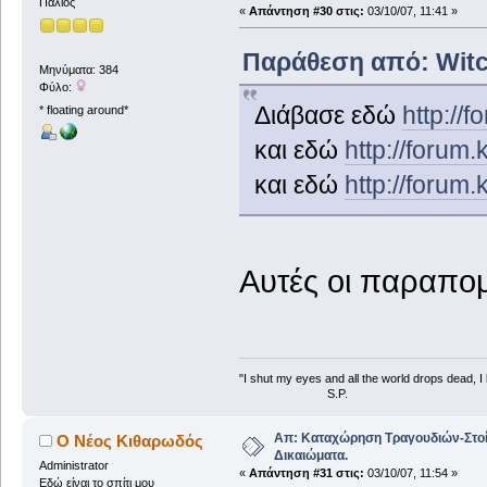
Παλιός
«
Απάντηση #30 στις:
03/10/07, 11:41 »
Παράθεση από: Witch
Μηνύματα: 384
Φύλο:
Διάβασε εδώ
http://
* floating around*
και εδώ
http://forum
και εδώ
http://forum
Αυτές οι παραπο
"I shut my eyes and all the world drops dead, I l
S.P.
Απ: Καταχώρηση Τραγουδιών-Στο
Ο Νέος Κιθαρωδός
Δικαιώματα.
Administrator
«
Απάντηση #31 στις:
03/10/07, 11:54 »
Εδώ είναι το σπίτι μου