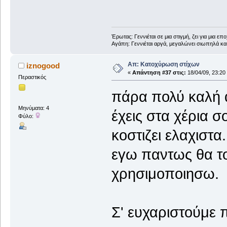
Έρωτας: Γεννιέται σε μια στιγμή, ζει για μια επο
Αγάπη: Γεννιέται αργά, μεγαλώνει σιωπηλά και
Απ: Κατοχύρωση στίχων
iznogood
«
Απάντηση #37 στις:
18/04/09, 23:20
Περαστικός
πάρα πολύ καλή 
Μηνύματα: 4
έχεις στα χέρια 
Φύλο:
κοστιζει ελαχιστα.
εγω παντως θα το
χρησιμοποιησω.
Σ' ευχαριστούμ