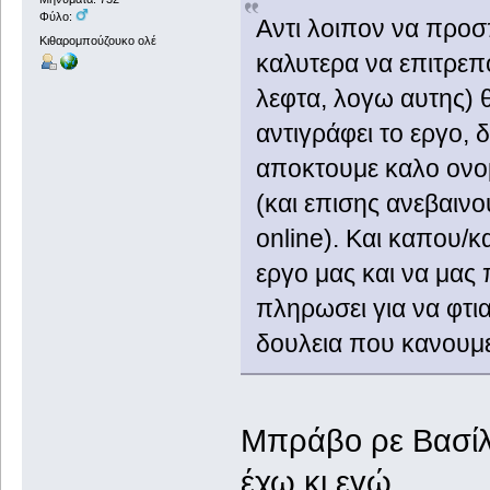
Φύλο:
Αντι λοιπον να προ
Κιθαρομπούζουκο ολέ
καλυτερα να επιτρεπ
λεφτα, λογω αυτης) 
αντιγράφει το εργο, δ
αποκτουμε καλο ονομ
(και επισης ανεβαινο
online). Και καπου/κ
εργο μας και να μας 
πληρωσει για να φτια
δουλεια που κανουμε
Μπράβο ρε Βασίλ
έχω κι εγώ