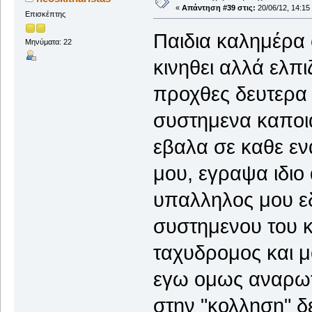
«
Απάντηση #39 στις:
20/06/12, 14:15
Επισκέπτης
Παιδια καλημέρα σ
Μηνύματα: 22
κινηθει αλλά ελπ
προχθες δευτερα 
συστημενα καποι
εβαλα σε καθε εν
μου, εγραψα ιδιο
υπαλληλος μου ε
συστημενου του κ
ταχυδρομος και 
εγω ομως αναρωτ
στην "κολληση" δε