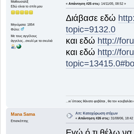
Μαθουσαλίξ
«
Απάντηση #25 στις:
14/11/05, 08:52 »
Εδώ είναι το σπίτι μου
Διάβασε εδώ
http
Μηνύματα: 1854
topic=9132.0
Φύλο:
Με τους αγγέλους
και εδώ
http://fo
άγγελος...σκυλί με τα σκυλιά
και εδώ
http://fo
topic=13415.0#bo
...κι΄όποιος θάνατο φοβάται , θα τον κουβαλάει 
Απ: Κατοχύρωση στίχων
Mana Sama
«
Απάντηση #26 στις:
31/08/06, 18:42
Επισκέπτης
Εγώ ό,τι θέλω να