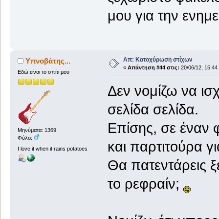
μου για την ενημ
Απ: Κατοχύρωση στίχων
Υπνοβάτης...
«
Απάντηση #44 στις:
20/06/12, 15:44
Εδώ είναι το σπίτι μου
Δεν νομίζω να ισχ
σελίδα σελίδα.
Επίσης, σε έναν 
Μηνύματα: 1369
Φύλο:
και παρτιτούρα γι
I love it when it rains potatoes
Θα πατεντάρεις ξε
το ρεφραίν;