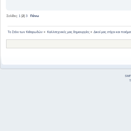
Σελίδες:
1
[
2
]
3
Πάνω
Το Στέκι των Κιθαρωδών
»
Καλλιτεχνικές μας δημιουργίες
»
Δικοί μας στίχοι και ποιήμα
SMF
T