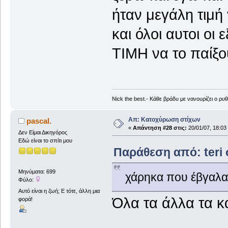
ήταν μεγάλη τιμή
και όλοι αυτοι οι
ΤΙΜΗ να το παίξο
Nick the best.- Κάθε βράδυ με νανουρίζει ο 
Απ: Κατοχύρωση στίχων
pascal.
«
Απάντηση #28 στις:
20/01/07, 18:03
Δεν Είμαι Δικηγόρος
Εδώ είναι το σπίτι μου
Παράθεση από: teri σ
Μηνύματα: 699
χάρηκα που έβγαλα
Φύλο:
Αυτό είναι η ζωή; Ε τότε, άλλη μια
Όλα τα άλλα τα κ
φορά!