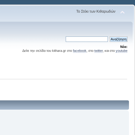
Το Στέκι των Κιθαρωδών
Νέα:
Δείτε την σελίδα του kithara.gr στο
facebook
, στο
twitter
, και στο
youtube