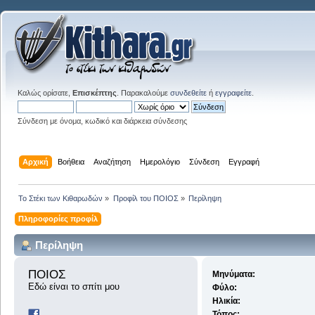
Καλώς ορίσατε,
Επισκέπτης
. Παρακαλούμε
συνδεθείτε
ή
εγγραφείτε
.
Σύνδεση με όνομα, κωδικό και διάρκεια σύνδεσης
Αρχική
Βοήθεια
Αναζήτηση
Ημερολόγιο
Σύνδεση
Εγγραφή
Το Στέκι των Κιθαρωδών
»
Προφίλ του ΠΟΙΟΣ
»
Περίληψη
Πληροφορίες προφίλ
Περίληψη
ΠΟΙΟΣ 
Μηνύματα:
Εδώ είναι το σπίτι μου
Φύλο:
Ηλικία:
Τόπος: