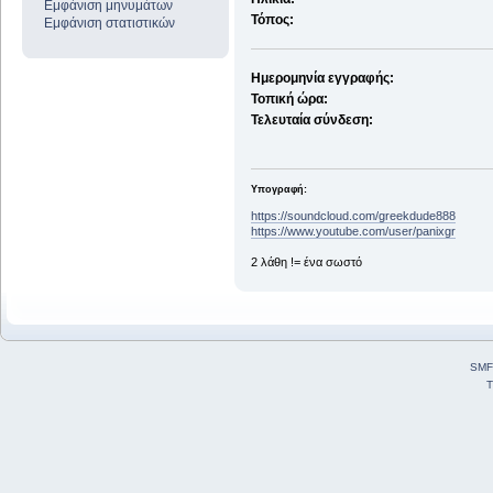
Εμφάνιση μηνυμάτων
Τόπος:
Εμφάνιση στατιστικών
Ημερομηνία εγγραφής:
Τοπική ώρα:
Τελευταία σύνδεση:
Υπογραφή:
https://soundcloud.com/greekdude888
https://www.youtube.com/user/panixgr
2 λάθη != ένα σωστό
SMF
T