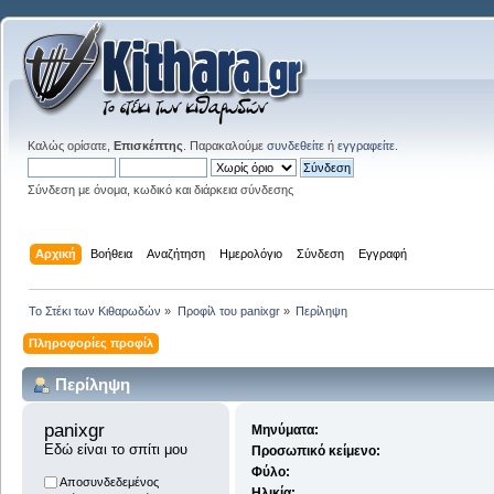
Καλώς ορίσατε,
Επισκέπτης
. Παρακαλούμε
συνδεθείτε
ή
εγγραφείτε
.
Σύνδεση με όνομα, κωδικό και διάρκεια σύνδεσης
Αρχική
Βοήθεια
Αναζήτηση
Ημερολόγιο
Σύνδεση
Εγγραφή
Το Στέκι των Κιθαρωδών
»
Προφίλ του panixgr
»
Περίληψη
Πληροφορίες προφίλ
Περίληψη
panixgr 
Μηνύματα:
Εδώ είναι το σπίτι μου
Προσωπικό κείμενο:
Φύλο:
Αποσυνδεδεμένος
Ηλικία: