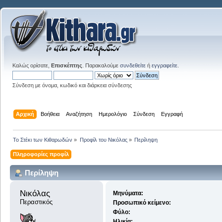
Καλώς ορίσατε,
Επισκέπτης
. Παρακαλούμε
συνδεθείτε
ή
εγγραφείτε
.
Σύνδεση με όνομα, κωδικό και διάρκεια σύνδεσης
Αρχική
Βοήθεια
Αναζήτηση
Ημερολόγιο
Σύνδεση
Εγγραφή
Το Στέκι των Κιθαρωδών
»
Προφίλ του Νικόλας
»
Περίληψη
Πληροφορίες προφίλ
Περίληψη
Νικόλας 
Μηνύματα:
Περαστικός
Προσωπικό κείμενο:
Φύλο:
Ηλικία: