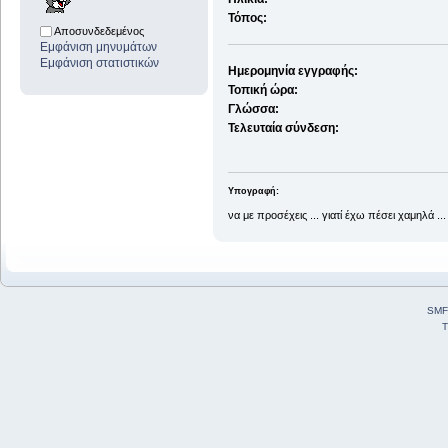
Τόπος:
Αποσυνδεδεμένος
Εμφάνιση μηνυμάτων
Εμφάνιση στατιστικών
Ημερομηνία εγγραφής:
Τοπική ώρα:
Γλώσσα:
Τελευταία σύνδεση:
Υπογραφή:
να με προσέχεις ... γιατί έχω πέσει χαμηλά ...
SMF
T