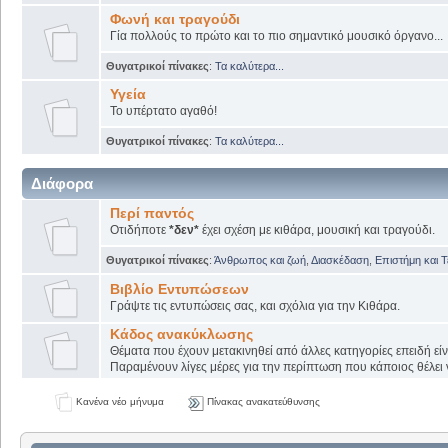
Φωνή και τραγούδι
Γία πολλούς το πρώτο και το πιο σημαντικό μουσικό όργανο...
Θυγατρικοί πίνακες
:
Τα καλύτερα...
Υγεία
Το υπέρτατο αγαθό!
Θυγατρικοί πίνακες
:
Τα καλύτερα...
Διάφορα
Περί παντός
Οτιδήποτε
*δεν*
έχει σχέση με κιθάρα, μουσική και τραγούδι.
Θυγατρικοί πίνακες
:
Άνθρωπος και ζωή
,
Διασκέδαση
,
Επιστήμη και 
Βιβλίο Εντυπώσεων
Γράψτε τις εντυπώσεις σας, και σχόλια για την Κιθάρα.
Κάδος ανακύκλωσης
Θέματα που έχουν μετακινηθεί από άλλες κατηγορίες επειδή εί
Παραμένουν λίγες μέρες για την περίπτωση που κάποιος θέλει ν
Κανένα νέο μήνυμα
Πίνακας ανακατεύθυνσης