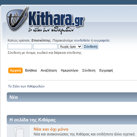
Καλώς ορίσατε,
Επισκέπτης
. Παρακαλούμε
συνδεθείτε
ή
εγγραφείτε
.
Σύνδεση με όνομα, κωδικό και διάρκεια σύνδεσης
Αρχική
Βοήθεια
Αναζήτηση
Ημερολόγιο
Σύνδεση
Εγγραφή
Το Στέκι των Κιθαρωδών
Νέα
Η σελίδα της Κιθάρας
Νέα και όχι μόνο
Νέα και ανακοινώσεις της Κιθάρας και οτιδήποτε άλλο σχετικό.