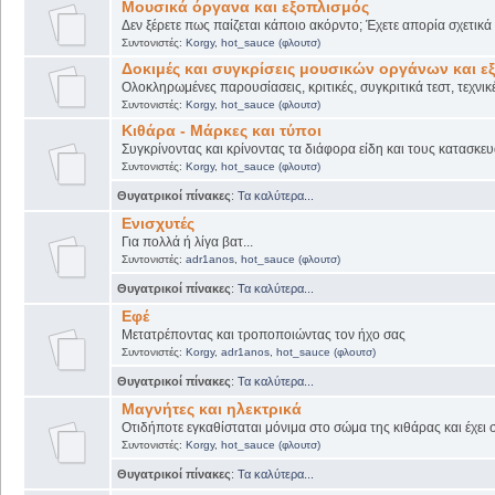
Μουσικά όργανα και εξοπλισμός
Δεν ξέρετε πως παίζεται κάποιο ακόρντο; Έχετε απορία σχετικ
Συντονιστές:
Korgy
,
hot_sauce (φλουτσ)
Δοκιμές και συγκρίσεις μουσικών οργάνων και ε
Ολοκληρωμένες παρουσίασεις, κριτικές, συγκριτικά τεστ, τεχνικ
Συντονιστές:
Korgy
,
hot_sauce (φλουτσ)
Κιθάρα - Μάρκες και τύποι
Συγκρίνοντας και κρίνοντας τα διάφορα είδη και τους κατασκευ
Συντονιστές:
Korgy
,
hot_sauce (φλουτσ)
Θυγατρικοί πίνακες
:
Τα καλύτερα...
Ενισχυτές
Για πολλά ή λίγα βατ...
Συντονιστές:
adr1anos
,
hot_sauce (φλουτσ)
Θυγατρικοί πίνακες
:
Τα καλύτερα...
Εφέ
Μετατρέποντας και τροποποιώντας τον ήχο σας
Συντονιστές:
Korgy
,
adr1anos
,
hot_sauce (φλουτσ)
Θυγατρικοί πίνακες
:
Τα καλύτερα...
Μαγνήτες και ηλεκτρικά
Οτιδήποτε εγκαθίσταται μόνιμα στο σώμα της κιθάρας και έχει 
Συντονιστές:
Korgy
,
hot_sauce (φλουτσ)
Θυγατρικοί πίνακες
:
Τα καλύτερα...