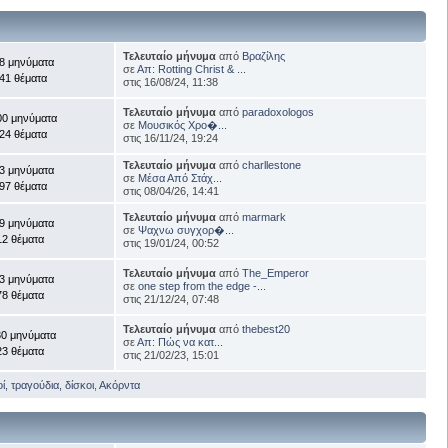
Τελευταίο μήνυμα
από
Βραζίλης
8 μηνύματα
σε
Απ: Rotting Christ & ...
41 θέματα
στις 16/08/24, 11:38
Τελευταίο μήνυμα
από
paradoxologos
00 μηνύματα
σε
Μουσικός Χρο�...
24 θέματα
στις 16/11/24, 19:24
Τελευταίο μήνυμα
από
charllestone
3 μηνύματα
σε
Μέσα Από Στάχ...
97 θέματα
στις 08/04/26, 14:41
Τελευταίο μήνυμα
από
marmark
9 μηνύματα
σε
Ψαχνω συγχορ�...
12 θέματα
στις 19/01/24, 00:52
Τελευταίο μήνυμα
από
The_Emperor
3 μηνύματα
σε
one step from the edge -...
78 θέματα
στις 21/12/24, 07:48
Τελευταίο μήνυμα
από
thebest20
30 μηνύματα
σε
Απ: Πώς να κατ...
23 θέματα
στις 21/02/23, 15:01
, τραγούδια, δίσκοι
,
Ακόρντα