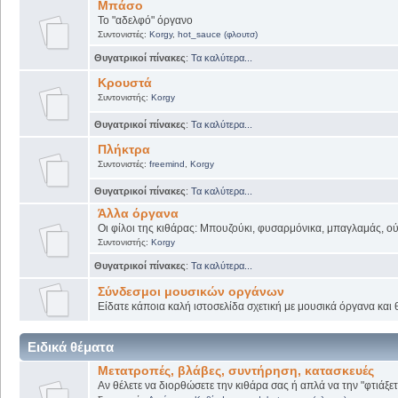
Μπάσο
Το "αδελφό" όργανο
Συντονιστές:
Korgy
,
hot_sauce (φλουτσ)
Θυγατρικοί πίνακες
:
Τα καλύτερα...
Κρουστά
Συντονιστής:
Korgy
Θυγατρικοί πίνακες
:
Τα καλύτερα...
Πλήκτρα
Συντονιστές:
freemind
,
Korgy
Θυγατρικοί πίνακες
:
Τα καλύτερα...
Άλλα όργανα
Οι φίλοι της κιθάρας: Μπουζούκι, φυσαρμόνικα, μπαγλαμάς, ούτι
Συντονιστής:
Korgy
Θυγατρικοί πίνακες
:
Τα καλύτερα...
Σύνδεσμοι μουσικών οργάνων
Είδατε κάποια καλή ιστοσελίδα σχετική με μουσικά όργανα και θ
Ειδικά θέματα
Μετατροπές, βλάβες, συντήρηση, κατασκευές
Αν θέλετε να διορθώσετε την κιθάρα σας ή απλά να την "φτιάξετ