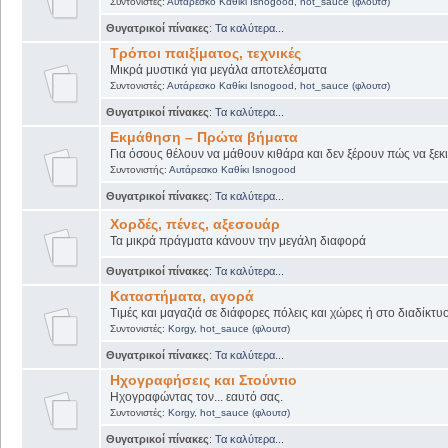
Συντονιστές:
Αυτάρεσκο Καθίκι Isnogood
,
hot_sauce (φλουτσ)
Θυγατρικοί πίνακες
:
Τα καλύτερα...
Τρόποι παιξίματος, τεχνικές
Μικρά μυστικά για μεγάλα αποτελέσματα
Συντονιστές:
Αυτάρεσκο Καθίκι Isnogood
,
hot_sauce (φλουτσ)
Θυγατρικοί πίνακες
:
Τα καλύτερα...
Εκμάθηση – Πρώτα βήματα
Για όσους θέλουν να μάθουν κιθάρα και δεν ξέρουν πώς να ξεκι
Συντονιστής:
Αυτάρεσκο Καθίκι Isnogood
Θυγατρικοί πίνακες
:
Τα καλύτερα...
Χορδές, πένες, αξεσουάρ
Τα μικρά πράγματα κάνουν την μεγάλη διαφορά
Θυγατρικοί πίνακες
:
Τα καλύτερα...
Καταστήματα, αγορά
Τιμές και μαγαζιά σε διάφορες πόλεις και χώρες ή στο διαδίκτυ
Συντονιστές:
Korgy
,
hot_sauce (φλουτσ)
Θυγατρικοί πίνακες
:
Τα καλύτερα...
Ηχογραφήσεις και Στούντιο
Ηχογραφώντας τον... εαυτό σας.
Συντονιστές:
Korgy
,
hot_sauce (φλουτσ)
Θυγατρικοί πίνακες
:
Τα καλύτερα...