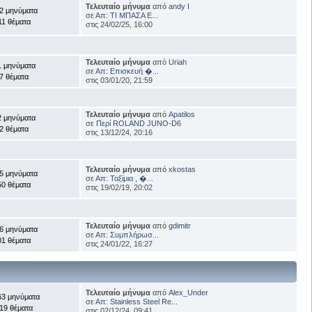
Τελευταίο μήνυμα
από
andy I
2 μηνύματα
σε
Απ: ΤΙ ΜΠΑΣΑ Ε...
11 θέματα
στις 24/02/25, 16:00
Τελευταίο μήνυμα
από
Uriah
1 μηνύματα
σε
Απ: Επισκευή �...
7 θέματα
στις 03/01/20, 21:59
Τελευταίο μήνυμα
από
Apatilos
2 μηνύματα
σε
Περί ROLAND JUNO-D6
2 θέματα
στις 13/12/24, 20:16
Τελευταίο μήνυμα
από
xkostas
5 μηνύματα
σε
Απ: Ταξίμια , �...
50 θέματα
στις 19/02/19, 20:02
Τελευταίο μήνυμα
από
gdimitr
6 μηνύματα
σε
Απ: Συμπλήρωσ...
01 θέματα
στις 24/01/22, 16:27
Τελευταίο μήνυμα
από
Alex_Under
63 μηνύματα
σε
Απ: Stainless Steel Re...
19 θέματα
στις 02/12/24, 09:41