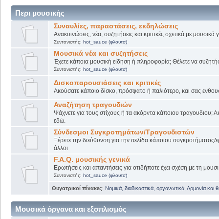
Περι μουσικής
Συναυλίες, παραστάσεις, εκδηλώσεις
Ανακοινώσεις, νέα, συζητήσεις και κριτικές σχετικά με μουσικά
Συντονιστής:
hot_sauce (φλουτσ)
Μουσικά νέα και συζητήσεις
Έχετε κάποια μουσική είδηση ή πληροφορία; Θέλετε να συζητήσε
Συντονιστής:
hot_sauce (φλουτσ)
Δισκοπαρουσιάσεις και κριτικές
Ακούσατε κάποιο δίσκο, πρόσφατο ή παλιότερο, και σας ενθουσί
Αναζήτηση τραγουδιών
Ψάχνετε για τους στίχους ή τα ακόρντα κάποιου τραγουδιου; Α
εδώ.
Σύνδεσμοι Συγκροτημάτων/Τραγουδιστών
Ξέρετε την διεύθυνση για την σελίδα κάποιου συγκροτήματος/ε
άλλοι
F.A.Q. μουσικής γενικά
Ερωτήσεις και απαντήσεις για οτιδήποτε έχει σχέση με τη μουσι
Συντονιστής:
hot_sauce (φλουτσ)
Θυγατρικοί πίνακες
:
Νομικά, διαδικαστικά, οργανωτικά
,
Αρμονία και 
Μουσικά όργανα και εξοπλισμός