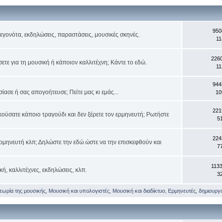
950
 γεγονότα, εκδηλώσεις, παραστάσεις, μουσικές σκηνές.
11
226
τε για τη μουσική ή κάποιον καλλιτέχνη; Κάντε το εδώ.
11
944
ασε ή σας απογοήτευσε; Πείτε μας κι εμάς...
10
221
κούσατε κάποιο τραγούδι και δεν ξέρετε τον ερμηνευτή; Ρωτήστε
5
224
ρμηνευτή κλπ; Δηλώστε την εδώ ώστε να την επισκεφθούν και
7
113
κή, καλλιτέχνες, εκδηλώσεις, κλπ.
3
θεωρία της μουσικής
,
Μουσική και υπολογιστές
,
Μουσική και διαδίκτυο
,
Ερμηνευτές, δημιουργοί