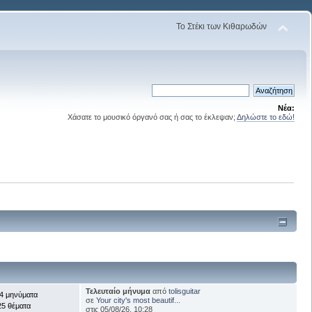
Το Στέκι των Κιθαρωδών
Νέα:
Χάσατε το μουσικό όργανό σας ή σας το έκλεψαν;
Δηλώστε το εδώ!
Τελευταίο μήνυμα
από
tolisguitar
4 μηνύματα
σε
Your city's most beautif...
25 θέματα
στις 05/08/26, 10:28