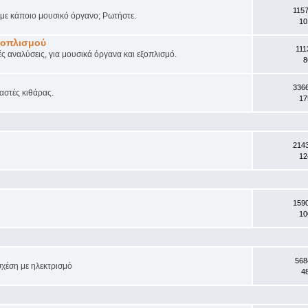
115
ά με κάποιο μουσικό όργανο; Ρωτήστε.
10
ξοπλισμού
111
ές αναλύσεις, για μουσικά όργανα και εξοπλισμό.
8
336
αστές κιθάρας.
17
214
12
159
10
568
σχέση με ηλεκτρισμό
4