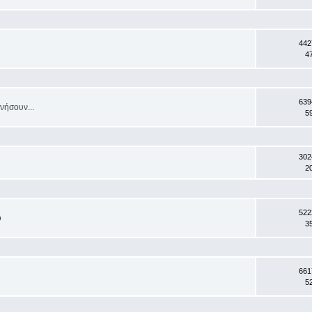
442
4
639
νήσουν...
5
302
2
522
ο
3
661
5