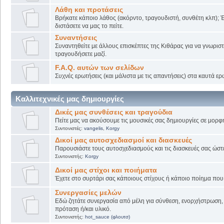
Λάθη και προτάσεις
Βρήκατε κάποιο λάθος (ακόρντο, τραγουδιστή, συνθέτη κλπ); Έ
διστάσετε να μας το πείτε.
Συναντήσεις
Συναντηθείτε με άλλους επισκέπτες της Κιθάρας για να γνωριστε
τραγουδήσετε μαζί.
F.A.Q. αυτών των σελίδων
Συχνές ερωτήσεις (και μάλιστα με τις απαντήσεις) στα καυτά ερ
Καλλιτεχνικές μας δημιουργίες
Δικές μας συνθέσεις και τραγούδια
Πείτε μας να ακούσουμε τις μουσικές σας δημιουργίες σε μορφή
Συντονιστές:
vangelis
,
Korgy
Δικοί μας αυτοσχεδιασμοί και διασκευές
Παρουσιάστε τους αυτοσχεδιασμούς και τις διασκευές σας ώστε ν
Συντονιστής:
Korgy
Δικοί μας στίχοι και ποιήματα
Έχετε στο συρτάρι σας κάποιους στίχους ή κάποιο ποίημα που γ
Συνεργασίες μελών
Εδώ ζητάτε συνεργασία από μέλη για σύνθεση, ενορχήστρωση, 
πρόταση ή/και υλικό.
Συντονιστής:
hot_sauce (φλουτσ)