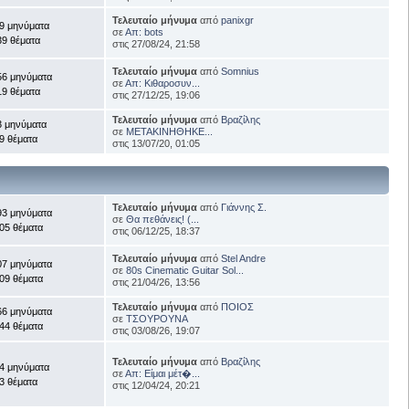
Τελευταίο μήνυμα
από
panixgr
9 μηνύματα
σε
Απ: bots
39 θέματα
στις 27/08/24, 21:58
Τελευταίο μήνυμα
από
Somnius
56 μηνύματα
σε
Απ: Κιθαροσυν...
19 θέματα
στις 27/12/25, 19:06
Τελευταίο μήνυμα
από
Βραζίλης
3 μηνύματα
σε
ΜΕΤΑΚΙΝΗΘΗΚΕ...
9 θέματα
στις 13/07/20, 01:05
Τελευταίο μήνυμα
από
Γιάννης Σ.
93 μηνύματα
σε
Θα πεθάνεις! (...
05 θέματα
στις 06/12/25, 18:37
Τελευταίο μήνυμα
από
Stel Andre
07 μηνύματα
σε
80s Cinematic Guitar Sol...
09 θέματα
στις 21/04/26, 13:56
Τελευταίο μήνυμα
από
ΠΟΙΟΣ
66 μηνύματα
σε
ΤΣΟΥΡΟΥΝΑ
44 θέματα
στις 03/08/26, 19:07
Τελευταίο μήνυμα
από
Βραζίλης
4 μηνύματα
σε
Απ: Είμαι μέτ�...
3 θέματα
στις 12/04/24, 20:21