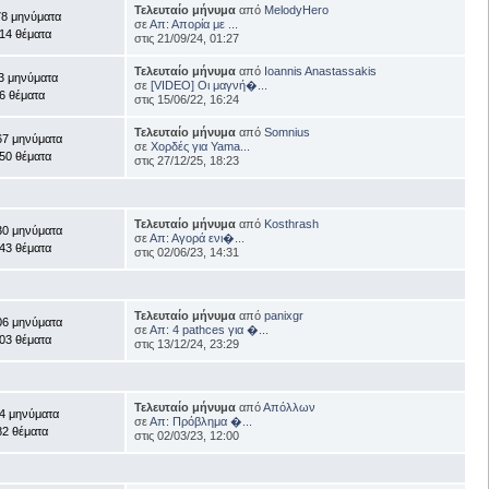
Τελευταίο μήνυμα
από
MelodyHero
78 μηνύματα
σε
Απ: Απορία με ...
14 θέματα
στις 21/09/24, 01:27
Τελευταίο μήνυμα
από
Ioannis Anastassakis
3 μηνύματα
σε
[VIDEO] Οι μαγνή�...
6 θέματα
στις 15/06/22, 16:24
Τελευταίο μήνυμα
από
Somnius
67 μηνύματα
σε
Χορδές για Yama...
50 θέματα
στις 27/12/25, 18:23
Τελευταίο μήνυμα
από
Kosthrash
30 μηνύματα
σε
Απ: Αγορά ενι�...
43 θέματα
στις 02/06/23, 14:31
Τελευταίο μήνυμα
από
panixgr
06 μηνύματα
σε
Απ: 4 pathces για �...
03 θέματα
στις 13/12/24, 23:29
Τελευταίο μήνυμα
από
Απόλλων
4 μηνύματα
σε
Απ: Πρόβλημα �...
82 θέματα
στις 02/03/23, 12:00