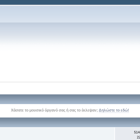
Δείτε την σελίδα του kithara.gr στο
facebook
, στο
twitter
, και στο
youtube
514
2