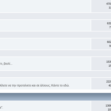
470
3
63
7
60
9
153
, βιολί...
1
222
έλετε να την προτείνετε και σε άλλους; Κάντε το εδώ.
4
130
ε".
10