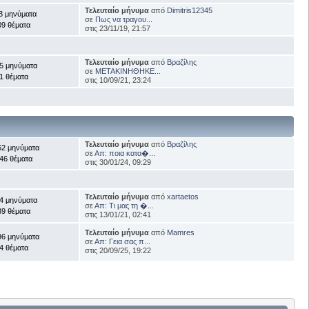
Τελευταίο μήνυμα
από
Dimitris12345
3 μηνύματα
σε
Πως να τραγου...
09 θέματα
στις 23/11/19, 21:57
Τελευταίο μήνυμα
από
Βραζίλης
5 μηνύματα
σε
ΜΕΤΑΚΙΝΗΘΗΚΕ...
1 θέματα
στις 10/09/21, 23:24
Τελευταίο μήνυμα
από
Βραζίλης
62 μηνύματα
σε
Απ: ποια κατα�...
46 θέματα
στις 30/01/24, 09:29
Τελευταίο μήνυμα
από
xartaetos
4 μηνύματα
σε
Απ: Τι μας τη �...
39 θέματα
στις 13/01/21, 02:41
Τελευταίο μήνυμα
από
Mamres
96 μηνύματα
σε
Απ: Γεια σας π...
4 θέματα
στις 20/09/25, 19:22