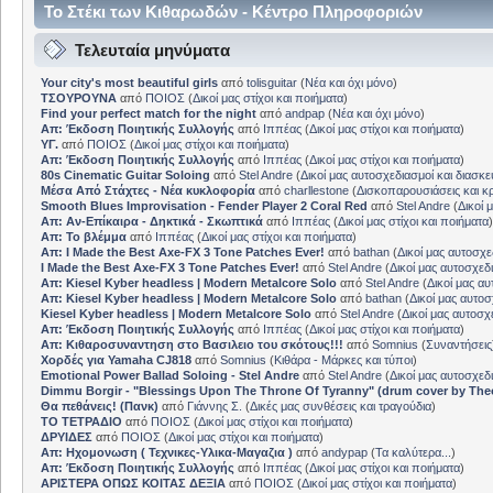
Το Στέκι των Κιθαρωδών - Κέντρο Πληροφοριών
Τελευταία μηνύματα
Your city's most beautiful girls
από
tolisguitar
(
Νέα και όχι μόνο
)
ΤΣΟΥΡΟΥΝΑ
από
ΠΟΙΟΣ
(
Δικοί μας στίχοι και ποιήματα
)
Find your perfect match for the night
από
andpap
(
Νέα και όχι μόνο
)
Απ: Έκδοση Ποιητικής Συλλογής
από
Ιππέας
(
Δικοί μας στίχοι και ποιήματα
)
ΥΓ.
από
ΠΟΙΟΣ
(
Δικοί μας στίχοι και ποιήματα
)
Απ: Έκδοση Ποιητικής Συλλογής
από
Ιππέας
(
Δικοί μας στίχοι και ποιήματα
)
80s Cinematic Guitar Soloing
από
Stel Andre
(
Δικοί μας αυτοσχεδιασμοί και διασκε
Μέσα Από Στάχτες - Νέα κυκλοφορία
από
charllestone
(
Δισκοπαρουσιάσεις και κρ
Smooth Blues Improvisation - Fender Player 2 Coral Red
από
Stel Andre
(
Δικοί 
Απ: Αν-Επίκαιρα - Δηκτικά - Σκωπτικά
από
Ιππέας
(
Δικοί μας στίχοι και ποιήματα
)
Απ: Το βλέμμα
από
Ιππέας
(
Δικοί μας στίχοι και ποιήματα
)
Απ: I Made the Best Axe-FX 3 Tone Patches Ever!
από
bathan
(
Δικοί μας αυτοσχε
I Made the Best Axe-FX 3 Tone Patches Ever!
από
Stel Andre
(
Δικοί μας αυτοσχεδ
Απ: Kiesel Kyber headless | Modern Metalcore Solo
από
Stel Andre
(
Δικοί μας αυ
Απ: Kiesel Kyber headless | Modern Metalcore Solo
από
bathan
(
Δικοί μας αυτοσ
Kiesel Kyber headless | Modern Metalcore Solo
από
Stel Andre
(
Δικοί μας αυτοσχ
Απ: Έκδοση Ποιητικής Συλλογής
από
Ιππέας
(
Δικοί μας στίχοι και ποιήματα
)
Απ: Κιθαροσυναντηση στο Βασιλειο του σκότους!!!
από
Somnius
(
Συναντήσεις
Χορδές για Yamaha CJ818
από
Somnius
(
Κιθάρα - Μάρκες και τύποι
)
Emotional Power Ballad Soloing - Stel Andre
από
Stel Andre
(
Δικοί μας αυτοσχεδ
Dimmu Borgir - "Blessings Upon The Throne Of Tyranny" (drum cover by The
Θα πεθάνεις! (Πανκ)
από
Γιάννης Σ.
(
Δικές μας συνθέσεις και τραγούδια
)
ΤΟ ΤΕΤΡΑΔΙΟ
από
ΠΟΙΟΣ
(
Δικοί μας στίχοι και ποιήματα
)
ΔΡΥΙΔΕΣ
από
ΠΟΙΟΣ
(
Δικοί μας στίχοι και ποιήματα
)
Απ: Ηχομονωση ( Τεχνικες-Υλικα-Μαγαζια )
από
andypap
(
Τα καλύτερα...
)
Απ: Έκδοση Ποιητικής Συλλογής
από
Ιππέας
(
Δικοί μας στίχοι και ποιήματα
)
ΑΡΙΣΤΕΡΑ ΟΠΩΣ ΚΟΙΤΑΣ ΔΕΞΙΑ
από
ΠΟΙΟΣ
(
Δικοί μας στίχοι και ποιήματα
)