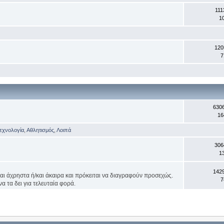
111
1
120
7
630
16
Τεχνολογία
,
Αθλητισμός
,
Λοιπά
306
1
142
ναι άχρηστα ή/και άκαιρα και πρόκειται να διαγραφούν προσεχώς.
7
α τα δει για τελευταία φορά.