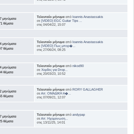
Τελευταίο μήνυμα
από
Ioannis Anastassakis
7 μηνύματα
σε
[VIDEO] EGC Guitar Tips ...
71 θέματα
στις 04/04/22, 15:07
Τελευταίο μήνυμα
από
Ioannis Anastassakis
4 μηνύματα
σε
[VIDEO] Πως μπορ�...
97 θέματα
στις 27/06/24, 08:25
Τελευταίο μήνυμα
από
nikod90
4 μηνύματα
σε
Χορδες για Drop...
04 θέματα
στις 20/03/23, 10:52
Τελευταίο μήνυμα
από
RORY GALLAGHER
2 μηνύματα
σε
Απ: ΟΜΑΔΙΚΗ Α�...
55 θέματα
στις 07/09/21, 12:07
Τελευταίο μήνυμα
από
andypap
7 μηνύματα
σε
Απ: Ηχομονωση...
25 θέματα
στις 13/11/25, 14:01