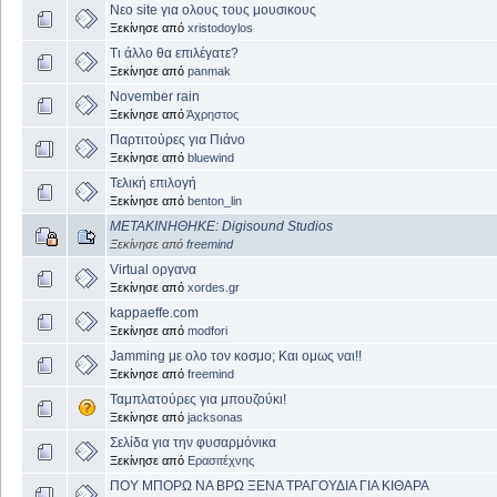
Νεο site για ολους τους μουσικους
Ξεκίνησε από
xristodoylos
Τι άλλο θα επιλέγατε?
Ξεκίνησε από
panmak
November rain
Ξεκίνησε από
Άχρηστος
Παρτιτούρες για Πιάνο
Ξεκίνησε από
bluewind
Τελική επιλογή
Ξεκίνησε από
benton_lin
ΜΕΤΑΚΙΝΗΘΗΚΕ: Digisound Studios
Ξεκίνησε από
freemind
Virtual οργανα
Ξεκίνησε από
xordes.gr
kappaeffe.com
Ξεκίνησε από
modfori
Jamming με ολο τον κοσμο; Και ομως ναι!!
Ξεκίνησε από
freemind
Ταμπλατούρες για μπουζούκι!
Ξεκίνησε από
jacksonas
Σελίδα για την φυσαρμόνικα
Ξεκίνησε από
Ερασιτέχνης
ΠΟΥ ΜΠΟΡΩ ΝΑ ΒΡΩ ΞΕΝΑ ΤΡΑΓΟΥΔΙΑ ΓΙΑ ΚΙΘΑΡΑ