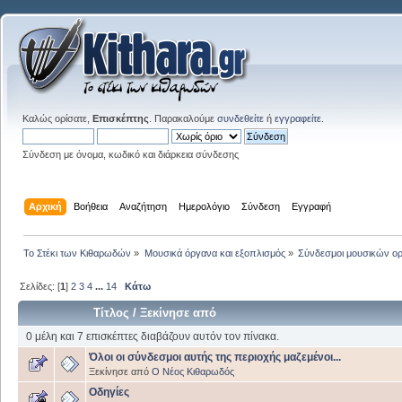
Καλώς ορίσατε,
Επισκέπτης
. Παρακαλούμε
συνδεθείτε
ή
εγγραφείτε
.
Σύνδεση με όνομα, κωδικό και διάρκεια σύνδεσης
Αρχική
Βοήθεια
Αναζήτηση
Ημερολόγιο
Σύνδεση
Εγγραφή
Το Στέκι των Κιθαρωδών
»
Μουσικά όργανα και εξοπλισμός
»
Σύνδεσμοι μουσικών ο
Σελίδες: [
1
]
2
3
4
...
14
Κάτω
Τίτλος
/
Ξεκίνησε από
0 μέλη και 7 επισκέπτες διαβάζουν αυτόν τον πίνακα.
Όλοι οι σύνδεσμοι αυτής της περιοχής μαζεμένοι...
Ξεκίνησε από
Ο Νέος Κιθαρωδός
Οδηγίες