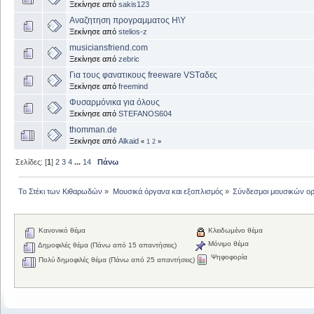
Ξεκίνησε από
sakis123
Αναζητηση προγραμματος Η\Υ
Ξεκίνησε από
stelios-z
musiciansfriend.com
Ξεκίνησε από
zebric
Για τους φανατικους freeware VSTαδες
Ξεκίνησε από
freemind
Φυσαρμόνικα για όλους
Ξεκίνησε από
STEFANOS604
thomman.de
Ξεκίνησε από
Alkaid
«
1
2
»
Σελίδες: [
1
]
2
3
4
...
14
Πάνω
Το Στέκι των Κιθαρωδών
»
Μουσικά όργανα και εξοπλισμός
»
Σύνδεσμοι μουσικών ο
Κανονικό θέμα
Κλειδωμένο θέμα
Μόνιμο θέμα
Δημοφιλές θέμα (Πάνω από 15 απαντήσεις)
Ψηφοφορία
Πολύ δημοφιλές θέμα (Πάνω από 25 απαντήσεις)