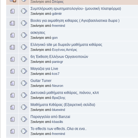
Ξεκίνησε από
Σπύρος
Συμπλήρωση ερωτηματολογίου- (μουσική πλατφόρμα)
Ξεκίνησε από
gdimitr
Books για εκμαθηση κιθαρας ( Αγιοβασιλιατικα δωρα )
Ξεκίνησε από
freemind
ασκησεις
Ξεκίνησε από
gon
Ελληνικό site με δωρεάν μαθήματα κιθάρας
Ξεκίνησε από
Ευγένιος Αστέρις
6η Έκθεση Ελλήνων Οργανοποιών
Ξεκίνησε από
panixgr
Μαγαζια για Live
Ξεκίνησε από
kos7
Guitar Tuner
Ξεκίνησε από
Neuron
Δικτυακά μαθήματα κιθάρας, πιάνου, κλπ
Ξεκίνησε από
Βραζίλης
Μαθήματα Κιθάρας (Εξαιρετική σελίδα)
Ξεκίνησε από
bluewind
Παραγγελία από Banzai
Ξεκίνησε από
kbasilis
Το effects των effects..Ολα σε ενα..
Ξεκίνησε από
freemind