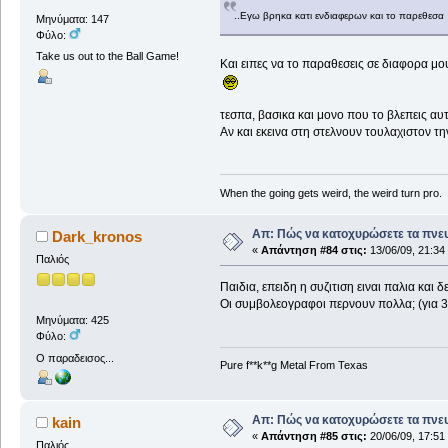
..Εγω βρηκα κατι ενδιαφερων και το παρεθεσα
Μηνύματα: 147
Φύλο:
Take us out to the Ball Game!
Και ειπες να το παραθεσεις σε διαφορα μου
τεσπα, βασικα και μονο που το βλεπεις αυ
Αν και εκεινα στη στελνουν τουλαχιστον 
When the going gets weird, the weird turn pro.
Απ: Πώς να κατοχυρώσετε τα πνευ
Dark_kronos
«
Απάντηση #84 στις:
13/06/09, 21:34
Παλιός
Παιδια, επειδη η συζιτιση ειναι παλια και
Οι συμβολεογραφοι περνουν πολλα; (για 3
Μηνύματα: 425
Φύλο:
Ο παραδεισος...
Pure f**k**g Metal From Texas
Απ: Πώς να κατοχυρώσετε τα πνευ
kain
«
Απάντηση #85 στις:
20/06/09, 17:51
Παλιός