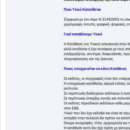
Ποιο Υλικό Κατατίθεται
Σύμφωνα με τον νόμο Ν.3149/2003 το υλικό
χειρόγραφη, έντυπη, γραφική, ψηφιακή, ο
Γιατί καταθέτουμε Υλικό
Η Κατάθεση του Υλικού αποσκοπεί στην δη
αλλά συνδέεται ή έχει συνάφεια με τους α
επεξεργάζεται, συντηρεί, διαφυλάσσει, πρ
πληροφόρησης και της έρευνας
Ποιος υποχρεούται να κάνει Κατάθεση
Οι εκδότες, οι συγγραφείς όταν δεν υπάρ
Η υποχρέωση κατάθεσης αφορά επίσης τις ο
αντίτυπο.
Σε περίπτωση διαδοχικών εκδόσεων ή ανα
Σε περίπτωση ύπαρξης κοινής και πολυτελ
Οι εκδότες περιοδικών εκδόσεων κάθε μορ
στην ΕΒΕ.
Υλικό που δεν έχει εκδοθεί και είναι σε π
ενταχθεί στην συλλογή θα πρέπει να κατατί
Όνομα συγγραφέα, τίτλο, ημερομηνία και 
Η κατάθεση αυτή δεν έχει σχέση με κατοχύ