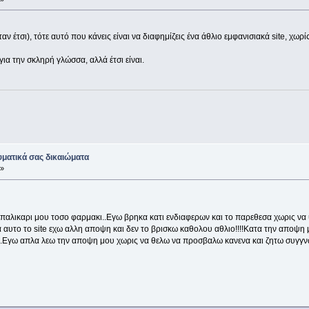
αν έτσι), τότε αυτό που κάνεις είναι να διαφημίζεις ένα άθλιο εμφανισιακά site, χωρ
α την σκληρή γλώσσα, αλλά έτσι είναι.
ματικά σας δικαιώματα
 »
βρε παλικαρι μου τοσο φαρμακι..Εγω βρηκα κατι ενδιαφερων και το παρεθεσα χωρις ν
για αυτο το site εχω αλλη αποψη και δεν το βρισκω καθολου αθλιο!!!!Κατα την αποψ
χι εγω.Εγω απλα λεω την αποψη μου χωρις να θελω να προσβαλω κανενα και ζητω συ