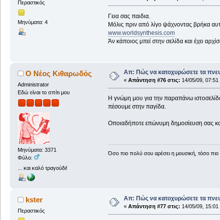
Περαστικός
Γεια σας παιδια.
Μηνύματα: 4
Μόλις πριν από λίγο ψάχνοντας βρήκα αυτ
www.worldsynthesis.com
Άν κάποιος μπεί στην σελίδα και έχει αρχίσ
Απ: Πώς να κατοχυρώσετε τα πνευ
Ο Νέος Κιθαρωδός
«
Απάντηση #76 στις:
14/05/09, 07:51
Administrator
Εδώ είναι το σπίτι μου
Η γνώμη μου για την παραπάνω ιστοσελίδα κ
πέσουμε στην παγίδα.
Οποιαδήποτε επώνυμη δημοσίευση σας κατω
Μηνύματα: 3371
Όσο πιο πολύ σου αρέσει η μουσική, τόσο πιο 
Φύλο:
... και καλό τραγούδι!
Απ: Πώς να κατοχυρώσετε τα πνευ
kster
«
Απάντηση #77 στις:
14/05/09, 15:01
Περαστικός