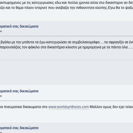
λαιπωρημενος με τις κατοχυρωσεις εδω και πολλα χρονια αλλα στο δικαστηριο αν δεν
ζει και το θεμα πλεον ιντερνετ που ανεβαζει την πιθανοτητα κλοπης.Εγω θα το ψαξω
ματικά σας δικαιώματα
 »
λει με την μπάντα τα έχω κατοχυρώσει σε συμβολαιογράφο.....τα σφραγίζει σε έναν 
 παρουσιάζεις τον φάκελο στα δικαστήρια κλειστο με ημερομηνια με τα πάντα όλα.....
ματικά σας δικαιώματα
 »
τα πνευματικα δικαιωματα στο
www.worldsynthesis.com
Μαλλον ομως δεν εχει τελει
ματικά σας δικαιώματα
 »