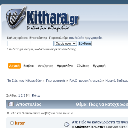
Καλώς ορίσατε,
Επισκέπτης
. Παρακαλούμε
συνδεθείτε
ή
εγγραφείτε
.
Σύνδεση με όνομα, κωδικό και διάρκεια σύνδεσης
Αρχική
Βοήθεια
Αναζήτηση
Ημερολόγιο
Σύνδεση
Εγγραφή
Το Στέκι των Κιθαρωδών
»
Περι μουσικής
»
F.A.Q. μουσικής γενικά
»
Νομικά, διαδικα
Σελίδες:
1
2
3
[
4
]
Κάτω
Αποστολέας
Θέμα: Πώς να κατοχυρώσε
0 μέλη και 3 επισκέπτες διαβάζουν αυτό το θέμα.
Απ: Πώς να κατοχυρώσετε τα πνευ
kster
«
Απάντηση #75 στις:
14/05/09, 04:42