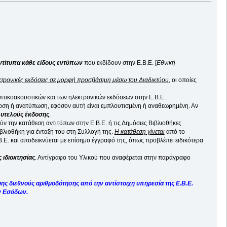
ντίτυπα κάθε είδους εντύπων
που εκδίδουν στην Ε.Β.Ε. [
Εθνική
κτρονικές εκδόσεις σε μορφή προσβάσιμη μέσω του Διαδικτύου
, οι οποίες
πτικοακουστικών και των ηλεκτρονικών εκδόσεων στην Ε.Β.Ε..
οση ή ανατύπωση, εφόσον αυτή είναι εμπλουτισμένη ή αναθεωρημένη. Αν
λυτελούς έκδοσης
.
 την κατάθεση αντιτύπων στην Ε.Β.Ε. ή τις Δημόσιες Βιβλιοθήκες
ιβλιοθήκη για ένταξή του στη Συλλογή της.
Η κατάθεση γίνεται
από το
.Ε. και αποδεικνύεται με επίσημο έγγραφό της, όπως προβλέπει ειδικότερα
 ιδιοκτησίας
. Αντίγραφο του Υλικού που αναφέρεται στην παράγραφο
ψης διεθνούς αριθμοδότησης από την αντίστοιχη υπηρεσία της Ε.Β.Ε.
ων Εσόδων.