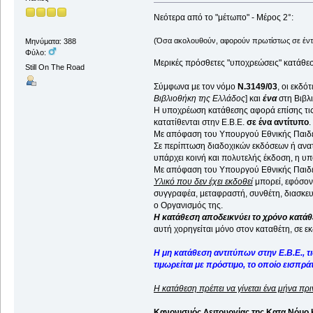
Νεότερα από το "μέτωπο" - Μέρος 2°:
(Όσα ακολουθούν, αφορούν πρωτίστως σε έντυ
Μηνύματα: 388
Φύλο:
Μερικές πρόσθετες "υποχρεώσεις" κατάθεσ
Still On The Road
Σύμφωνα με τον νόμο
N.3149/03
, οι εκδό
Βιβλιοθήκη της Ελλάδος
] και
ένα
στη Βιβλ
Η υποχρέωση κατάθεσης αφορά επίσης τι
κατατίθενται στην Ε.Β.Ε.
σε ένα αντίτυπο
.
Με απόφαση του Υπουργού Εθνικής Παιδεία
Σε περίπτωση διαδοχικών εκδόσεων ή ανα
υπάρχει κοινή και πολυτελής έκδοση, η υ
Με απόφαση του Υπουργού Εθνικής Παιδεία
Υλικό που δεν έχει εκδοθεί
μπορεί, εφόσον 
συγγραφέα, μεταφραστή, συνθέτη, διασκε
ο Οργανισμός της.
Η κατάθεση αποδεικνύει το χρόνο κατάθ
αυτή χορηγείται μόνο στον καταθέτη, σε 
Η μη κατάθεση αντιτύπων στην Ε.Β.Ε., τ
τιμωρείται με πρόστιμο, το οποίο εισπ
Η κατάθεση πρέπει να γίνεται ένα μήνα πρ
Κανονισμός Λειτουργίας της Κατα Νόμο