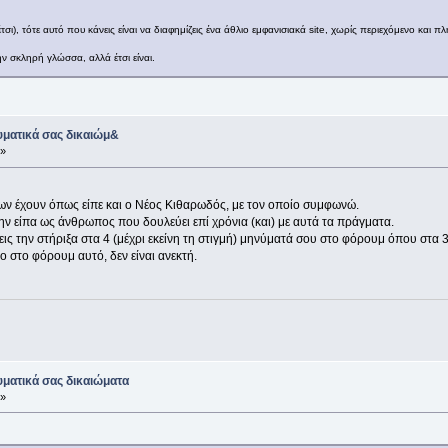
σι), τότε αυτό που κάνεις είναι να διαφημίζεις ένα άθλιο εμφανισιακά site, χωρίς περιεχόμενο και π
 σκληρή γλώσσα, αλλά έτσι είναι.
ματικά σας δικαιώμ&
 »
ων έχουν όπως είπε και ο Νέος Κιθαρωδός, με τον οποίο συμφωνώ.
την είπα ως άνθρωπος που δουλεύει επί χρόνια (και) με αυτά τα πράγματα.
ς την στήριξα στα 4 (μέχρι εκείνη τη στιγμή) μηνύματά σου στο φόρουμ όπου στα 3 λ
πο στο φόρουμ αυτό, δεν είναι ανεκτή.
ματικά σας δικαιώματα
 »