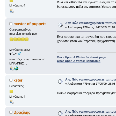
Φιλε νεε κιθαρωδε.Και εγω καμενος και τα
Μηνύματα: 4
θα σε κανουν μεζε) την πατησες.Υστερα παι
Απ: Πώς να κατοχυρώσετε τα πνευ
master of puppets
«
Απάντηση #78 στις:
14/05/09, 23:04
Ονειροπαρμένος
Εδώ είναι το σπίτι μου
Εγώ προσωπικα τα τραγουδια που έχουμε βγά
χρειαστεί (που καλύτερα να μην χρειαστεί)
Μηνύματα: 2872
Φύλο:
Once Upon A Winter facebook page
γνωστός και ως....master of
Once Upon A Winter Bandcamp
ΜΠΑΜΠΗΣ....
Απ: Πώς να κατοχυρώσετε τα πνευ
kster
«
Απάντηση #79 στις:
17/05/09, 23:05
Περαστικός
Παιδια φοβερα και τρομερα πραγματα για 
Μηνύματα: 4
Απ: Πώς να κατοχυρώσετε τα πνευ
Βραζίλης
«
Απάντηση #80 στις:
18/05/09, 08:22