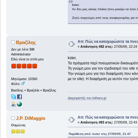
kster,
Αν δεν μας κάνεις πλάκα (που μακάρι να ήταν έτ
Ζητώ συγγνώμη από τους συνφορουμίτες για την
Απ: Πώς να κατοχυρώσετε τα πνευ
Βραζίλης
«
Απάντηση #82 στις:
27/05/09, 22:24
Δεν με λένε Bill!
Administrator
kster,
Εδώ είναι το σπίτι μου
Τα πράγματα περί πνευματικών δικαιωμάτ
Τη γνώμη μου για τον σχεδιασμό του site 
Την γνώμη μου για την διαφήμιση που κάνει
με το site). Η διαφήμιση με αυτόν τον τρό
Μηνύματα: 10360
Φύλο:
Βασίλης + Βραζιλία = Βραζίλης
Διαχειριστής του kithara.gr
Απ: Πώς να κατοχυρώσετε τα πνευ
J.P. DiMaggio
«
Απάντηση #83 στις:
27/05/09, 22:43
Θαμώνας
Παράθεση από: kster στις 27/05/09, 21:47