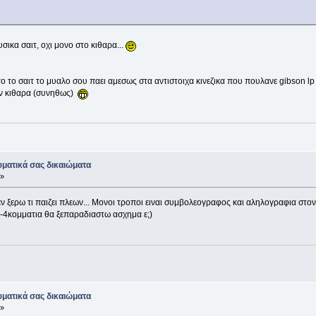
σικα σαιτ, οχι μονο στο κιθαρα...
το το σαιτ το μυαλο σου παει αμεσως στα αντιστοιχα κινεζικα που πουλανε gibson l
την κιθαρα (συνηθως)
ματικά σας δικαιώματα
 »
 δεν ξερω τι παιζει πλεων... Μονοι τροποι ειναι συμβολεογραφος και αληλογραφια στο
-4κομματια θα ξεπαραδιαστω ασχημα ε;)
ματικά σας δικαιώματα
 »