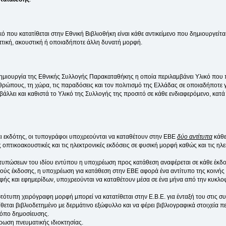
 που κατατίθεται στην Εθνική Βιβλιοθήκη είναι κάθε αντικείμενο που δημιουργείτα
πτική, ακουστική ή οποιαδήποτε άλλη δυνατή μορφή.
μιουργία της Εθνικής Συλλογής Παρακαταθήκης η οποία περιλαμβάνει Υλικό που π
νθρώπους, τη χώρα, τις παραδόσεις και τον πολιτισμό της Ελλάδας σε οποιαδήποτε 
οβάλλει και καθιστά το Υλικό της Συλλογής της προσιτό σε κάθε ενδιαφερόμενο, κατά
χει εκδότης, οι τυπογράφοι υποχρεούνται να καταθέτουν στην ΕΒΕ
δύο αντίτυπα
κάθε
πτικοακουστικές και τις ηλεκτρονικές εκδόσεις σε φυσική μορφή καθώς και τις ηλ
τυπώσεων του ιδίου εντύπου η υποχρέωση προς κατάθεση αναφέρεται σε κάθε έκδ
ούς έκδοσης, η υποχρέωση για κατάθεση στην ΕΒΕ αφορά ένα αντίτυπο της κοινής 
φής και εφημερίδων, υποχρεούνται να καταθέτουν μέσα σε ένα μήνα από την κυκλοφ
ρωτότυπη χειρόγραφη μορφή μπορεί να κατατίθεται στην Ε.Β.Ε. για ένταξή του στις 
θεται βιβλιοδετημένο με δερμάτινο εξώφυλλο και να φέρει βιβλιογραφικά στοιχεία π
τόπο δημοσίευσης.
ρωση πνευματικής ιδιοκτησίας.