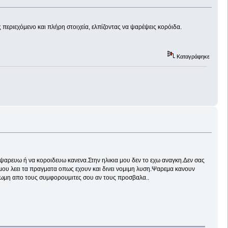
ίς περιεχόμενο και πλήρη στοιχεία, ελπίζοντας να ψαρέψεις κορόιδα.
Καταγράφηκε
α ψαρευω ή να κοροιδευω κανενα.Στην ηλικια μου δεν το εχω αναγκη.Δεν σας
η μου λεει τα πραγματα οπως εχουν και δινει νομιμη λυση.Ψαρεμα κανουν
γγνωμη απο τους συμφορουμιτες σου αν τους προσβαλα..