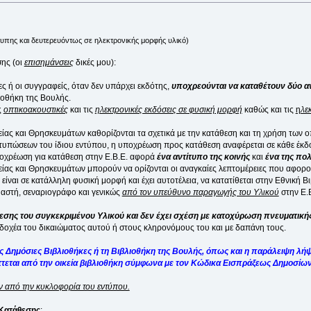
πης και δευτερευόντως σε ηλεκτρονικής μορφής υλικό)
ης (οι
επισημάνσεις
δικές μου):
τες ή οι συγγραφείς, όταν δεν υπάρχει εκδότης,
υποχρεούνται να καταθέτουν δύο α
ιοθήκη της Βουλής.
ς
οπτικοακουστικές
και τις
ηλεκτρονικές εκδόσεις σε φυσική μορφή
καθώς και τις
η
λε
ς και Θρησκευμάτων καθορίζονται τα σχετικά με την κατάθεση και τη χρήση των ο
τυπώσεων του ίδιου εντύπου, η υποχρέωση προς κατάθεση αναφέρεται σε κάθε έκδ
ποχρέωση για κατάθεση στην Ε.Β.Ε. αφορά
ένα αντίτυπο της κοινής
και
ένα της πο
ς και Θρησκευμάτων μπορούν να ορίζονται οι αναγκαίες λεπτομέρειες που αφορούν
είναι σε κατάλληλη φυσική μορφή και έχει αυτοτέλεια, να κατατίθεται στην Εθνική Β
υαστή, σεναριογράφο και γενικώς
από τον υπεύθυνο παραγωγής του Υλικού
στην Ε.Β
εσης του συγκεκριμένου Υλικού και δεν έχει σχέση με κατοχύρωση πνευματικής
εκδοχέα του δικαιώματος αυτού ή στους κληρονόμους του και με δαπάνη τους.
ις Δημόσιες Βιβλιοθήκες ή τη Βιβλιοθήκη της Βουλής, όπως και η παράλειψη λή
ράττεται από την οικεία βιβλιοθήκη σύμφωνα με τον Κώδικα Εισπράξεως Δημοσί
ιν από την κυκλοφορία του εντύπου.
 Κατάθεσης
: