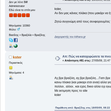
Δεν με λένε Bill!
Administrator
kster,
Εδώ είναι το σπίτι μου
Αν δεν μας κάνεις πλάκα (που μακάρι να ήτ
Ζητώ συγγνώμη από τους συνφορουμίτες γι
Μηνύματα: 10360
Φύλο:
Βασίλης + Βραζιλία = Βραζίλης
Διαχειριστής του kithara.gr
Απ: Πώς να κατοχυρώσετε τα πνευ
kster
«
Απάντηση #81 στις:
27/05/09, 21:47
Περαστικός
Μηνύματα: 4
Αχ βρε βραζιλη, αχ βρε βραζιλη....Γιατι 
κανω πλακα (και μακαρι ετσι ειναι) αλλα 
πολλοι.. αλλοι.. και εχεις δικιο αλλα ο
Με εκτιμηση προς το site
kster
Παράθεση από: Βραζίλης στις 18/05/09, 08:22