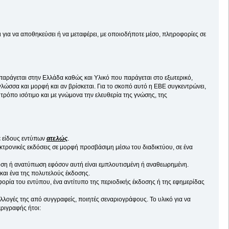
ι για να αποθηκεύσει ή να μεταφέρει, με οποιοδήποτε μέσο, πληροφορίες σε
αράγεται στην Ελλάδα καθώς και Υλικό που παράγεται στο εξωτερικό,
γλώσσα και μορφή και αν βρίσκεται. Για το σκοπό αυτό η ΕΒΕ συγκεντρώνει,
 τρόπο ισότιμο και με γνώμονα την ελευθερία της γνώσης, της
 είδους εντύπων
ατελώς
.
εκτρονικές εκδόσεις σε μορφή προσβάσιμη μέσω του διαδικτύου, σε ένα
οση ή ανατύπωση εφόσον αυτή είναι εμπλουτισμένη ή αναθεωρημένη.
και ένα της πολυτελούς έκδοσης.
ορία του εντύπου, ένα αντίτυπο της περιοδικής έκδοσης ή της εφημερίδας
συλλογές της από συγγραφείς, ποιητές σεναριογράφους. Το υλικό για να
εριγραφής ήτοι: