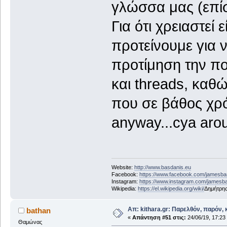
γλώσσα μας (επίσ
Για ότι χρειαστεί
προτείνουμε για 
προτίμηση την πο
και threads, καθώ
που σε βάθος χρό
anyway...cya aro
Website:
http://www.basdanis.eu
Facebook:
https://www.facebook.com/jamesb
Instagram:
https://www.instagram.com/jamesb
Wikipedia:
https://el.wikipedia.org/wiki/
Δημήτρη
Απ: kithara.gr: Παρελθόν, παρόν, κ
bathan
«
Απάντηση #51 στις:
24/06/19, 17:23
Θαμώνας