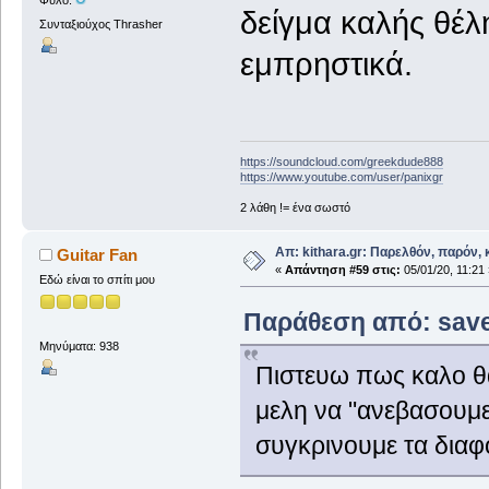
Φύλο:
δείγμα καλής θέ
Συνταξιούχος Thrasher
εμπρηστικά.
https://soundcloud.com/greekdude888
https://www.youtube.com/user/panixgr
2 λάθη != ένα σωστό
Απ: kithara.gr: Παρελθόν, παρόν, κ
Guitar Fan
«
Απάντηση #59 στις:
05/01/20, 11:21 
Εδώ είναι το σπίτι μου
Παράθεση από: saved
Μηνύματα: 938
Πιστευω πως καλο θ
μελη να "ανεβασουμε"
συγκρινουμε τα διαφ