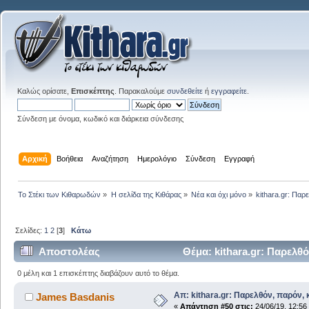
Καλώς ορίσατε,
Επισκέπτης
. Παρακαλούμε
συνδεθείτε
ή
εγγραφείτε
.
Σύνδεση με όνομα, κωδικό και διάρκεια σύνδεσης
Αρχική
Βοήθεια
Αναζήτηση
Ημερολόγιο
Σύνδεση
Εγγραφή
Το Στέκι των Κιθαρωδών
»
Η σελίδα της Κιθάρας
»
Νέα και όχι μόνο
»
kithara.gr: Παρ
Σελίδες:
1
2
[
3
]
Κάτω
Αποστολέας
Θέμα: kithara.gr: Παρελθό
0 μέλη και 1 επισκέπτης διαβάζουν αυτό το θέμα.
Απ: kithara.gr: Παρελθόν, παρόν, κ
James Basdanis
«
Απάντηση #50 στις:
24/06/19, 12:56