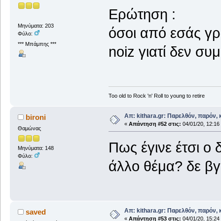
Ερώτηση :
Μηνύματα: 203
όσοι από εσάς γρ
Φύλο:
*** Μπάμπης ***
noiz γιατί δεν συμ
Too old to Rock 'n' Roll to young to retire
Απ: kithara.gr: Παρελθόν, παρόν, κ
bironi
«
Απάντηση #52 στις:
04/01/20, 12:16
Θαμώνας
Πως έγινε έτσι ο
Μηνύματα: 148
Φύλο:
άλλο θέμα? δε β
Απ: kithara.gr: Παρελθόν, παρόν, κ
saved
«
Απάντηση #53 στις:
04/01/20, 15:24