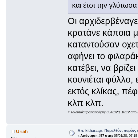
και έτσι την γλύτωσα 
Οι αρχιδερβέναγε
κρατάνε κάποια 
καταντούσαν οχετ
αφήνει το φιλαράκι
κατέβει, να βρίζει
κουνιέται φύλλο,
εκτός κλίκας, πέ
κλπ κλπ.
«
Τελευταία τροποποίηση: 05/01/20, 10:12 απ
Απ: kithara.gr: Παρελθόν, παρόν, κ
Uriah
«
Απάντηση #57 στις:
05/01/20, 07:18