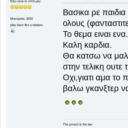
Εδώ είναι το σπίτι μου
Βασικα ρε παιδια 
Μηνύματα: 3656
ολους (φανταστιτ
play bass like a badass
Το θεμα ειναι ενα.
Καλη καρδια.
Θα κατσω να μαλω
στην τελικη ουτε 
Οχι,γιατι αμα το 
βαλω γκανξτερ να
The μπασό is the law