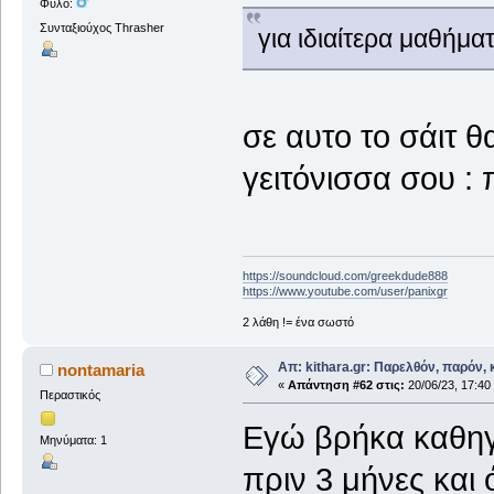
Φύλο:
Συνταξιούχος Thrasher
για ιδιαίτερα μαθήμ
σε αυτο το σάιτ θ
γειτόνισσα σου :
https://soundcloud.com/greekdude888
https://www.youtube.com/user/panixgr
2 λάθη != ένα σωστό
Απ: kithara.gr: Παρελθόν, παρόν, κ
nontamaria
«
Απάντηση #62 στις:
20/06/23, 17:40
Περαστικός
Εγώ βρήκα καθηγ
Μηνύματα: 1
πριν 3 μήνες και 