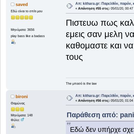
Απ: kithara.gr: Παρελθόν, παρόν, κ
saved
«
Απάντηση #55 στις:
05/01/20, 00:47
Εδώ είναι το σπίτι μου
Πιστευω πως καλ
Μηνύματα: 3656
εμεις σαν μελη να
play bass like a badass
καθομαστε και να
τους
The μπασό is the law
Απ: kithara.gr: Παρελθόν, παρόν, κ
bironi
«
Απάντηση #56 στις:
05/01/20, 01:04
Θαμώνας
Παράθεση από: panix
Μηνύματα: 148
Φύλο:
Εδώ δεν υπήρχε σχετ