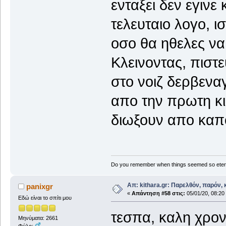
ενταξει δεν εγινε 
τελευταιο λογο, 
οσο θα ηθελες να 
Κλεινοντας, πισ
στο νοιζ δερβενα
απο την πρωτη κ
διωξουν απο καπ
Do you remember when things seemed so eter
Απ: kithara.gr: Παρελθόν, παρόν, κ
panixgr
«
Απάντηση #58 στις:
05/01/20, 08:20
Εδώ είναι το σπίτι μου
τεσπα, καλη χρονιά
Μηνύματα: 2661