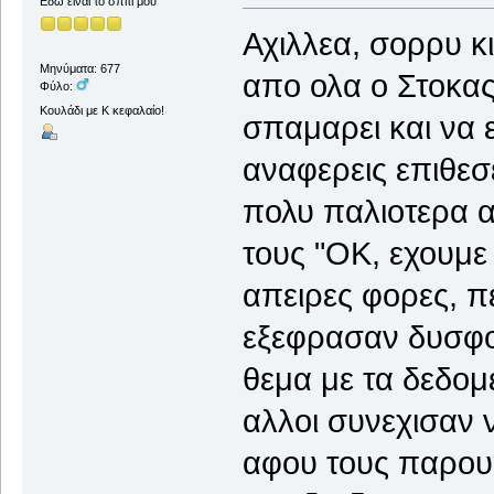
Εδώ είναι το σπίτι μου
Αχιλλεα, σορρυ κ
Μηνύματα: 677
απο ολα ο Στοκας
Φύλο:
Κουλάδι με Κ κεφαλαίο!
σπαμαρει και να 
αναφερεις επιθεσ
πολυ παλιοτερα α
τους "ΟΚ, εχουμε 
απειρες φορες, π
εξεφρασαν δυσφορ
θεμα με τα δεδομε
αλλοι συνεχισαν 
αφου τους παρουσ