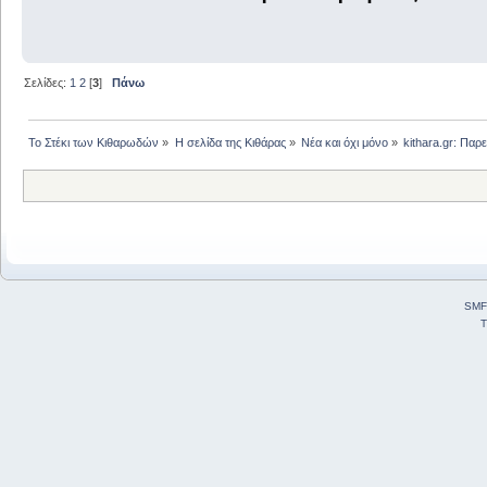
Σελίδες:
1
2
[
3
]
Πάνω
Το Στέκι των Κιθαρωδών
»
Η σελίδα της Κιθάρας
»
Νέα και όχι μόνο
»
kithara.gr: Παρ
SMF
T