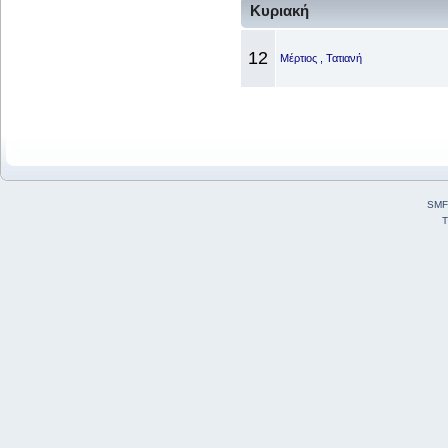
Κυριακή
12
Μέρτιος , Τατιανή
SMF
T