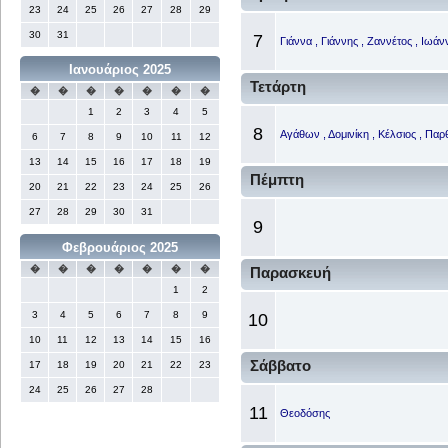
23
24
25
26
27
28
29
30
31
7
Γιάννα , Γιάννης , Ζαννέτος , Ιωά
Ιανουάριος 2025
Τετάρτη
�
�
�
�
�
�
�
1
2
3
4
5
8
Αγάθων , Δομινίκη , Κέλσιος , Παρ
6
7
8
9
10
11
12
13
14
15
16
17
18
19
Πέμπτη
20
21
22
23
24
25
26
27
28
29
30
31
9
Φεβρουάριος 2025
�
�
�
�
�
�
�
Παρασκευή
1
2
3
4
5
6
7
8
9
10
10
11
12
13
14
15
16
Σάββατο
17
18
19
20
21
22
23
24
25
26
27
28
11
Θεοδόσης