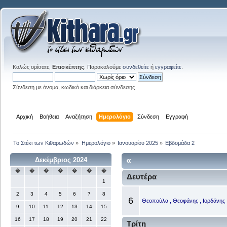
Καλώς ορίσατε,
Επισκέπτης
. Παρακαλούμε
συνδεθείτε
ή
εγγραφείτε
.
Σύνδεση με όνομα, κωδικό και διάρκεια σύνδεσης
Αρχική
Βοήθεια
Αναζήτηση
Ημερολόγιο
Σύνδεση
Εγγραφή
Το Στέκι των Κιθαρωδών
»
Ημερολόγιο
»
Ιανουαρίου 2025
»
Εβδομάδα 2
«
Δεκέμβριος 2024
�
�
�
�
�
�
�
Δευτέρα
1
2
3
4
5
6
7
8
6
Θεοπούλα , Θεοφάνης , Ιορδάνης ,
9
10
11
12
13
14
15
16
17
18
19
20
21
22
Τρίτη