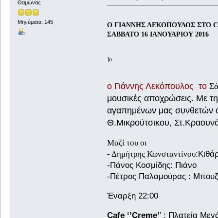
Θαμώνας
Μηνύματα: 145
Ο ΓΙΑΝΝΗΣ ΛΕΚΟΠΟΥΛΟΣ ΣΤΟ CAF
ΣΑΒΒΑΤΟ 16 ΙΑΝΟΥΑΡΙΟΥ 2016
]
ο
ο Γιάννης Λεκόπουλος το
Σά
μουσικές αποχρώσεις. Με την
αγαπημένων μας συνθετών ό
Θ.Μικρούτσικου, Στ.Κραουνά
Mαζί του οι
- Δημήτρης Κωνσταντίνου
:Κιθά
-Πάνος Κοσμίδης: Πιάνο
-Πέτρος Παλαμούρας : Μπουζ
Έναρξη 22:00
Cafe ‘’Creme’
’ : Πλατεία Με