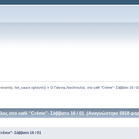
τονιστής:
hot_sauce (φλουτσ)
) »
O Γιάννης Λεκόπουλος  στο café ‘’Créme’’- Σάββατο 16 / 0
ος στο café ‘’Créme’’- Σάββατο 16 / 01 (Αναγνώστηκε 5918 φορ
réme’’- Σάββατο 16 / 01