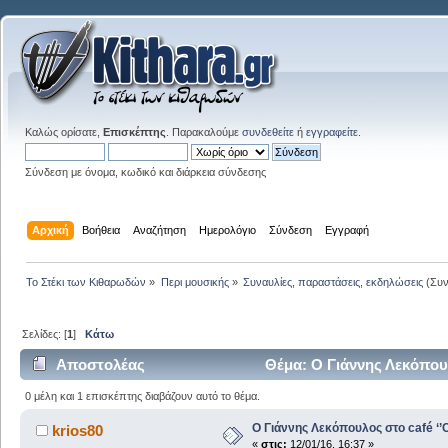
Καλώς ορίσατε,
Επισκέπτης
. Παρακαλούμε
συνδεθείτε
ή
εγγραφείτε
.
Σύνδεση με όνομα, κωδικό και διάρκεια σύνδεσης
Αρχική
Βοήθεια
Αναζήτηση
Ημερολόγιο
Σύνδεση
Εγγραφή
Το Στέκι των Κιθαρωδών
»
Περι μουσικής
»
Συναυλίες, παραστάσεις, εκδηλώσεις
(Συν
Σελίδες: [
1
]
Κάτω
Αποστολέας
Θέμα: O Γιάννης Λεκόπουλ
0 μέλη και 1 επισκέπτης διαβάζουν αυτό το θέμα.
O Γιάννης Λεκόπουλος στο café ‘’C
krios80
«
στις:
12/01/16, 16:37 »