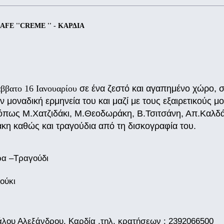
E ''CREME '' - ΚΑΡΔΙΑ
ββατο 16 Ιανουαρίου
σε ένα ζεστό και αγαπημένο χώρο, σ
 μοναδική ερμηνεία του και μαζί με τους εξαιρετικούς 
πως Μ.Χατζιδάκι, Μ.Θεοδωράκη, Β.Τσιτσάνη, Απ.Καλδάρ
κη καθώς και τραγούδια από τη δισκογραφία του.
ρα –Τραγούδι
ούκι
γάλου Αλεξάνδρου, Καρδία ,τηλ. κρατήσεων : 2392066500