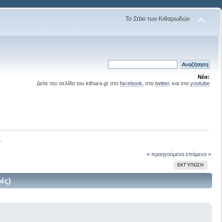
Το Στέκι των Κιθαρωδών
Νέα:
Δείτε την σελίδα του kithara.gr στο
facebook
, στο
twitter
, και στο
youtube
1 
« προηγούμενο
επόμενο »
ΕΚΤΎΠΩΣΗ
ές)