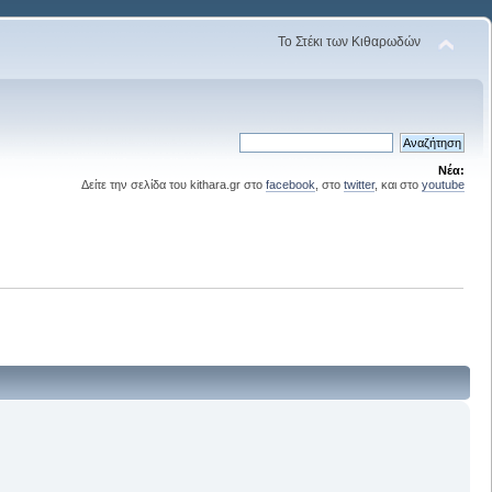
Το Στέκι των Κιθαρωδών
Νέα:
Δείτε την σελίδα του kithara.gr στο
facebook
, στο
twitter
, και στο
youtube