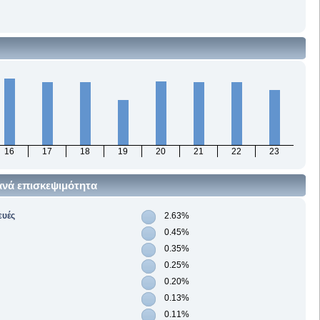
16
17
18
19
20
21
22
23
ανά επισκεψιμότητα
ευές
2.63%
0.45%
0.35%
0.25%
0.20%
0.13%
0.11%