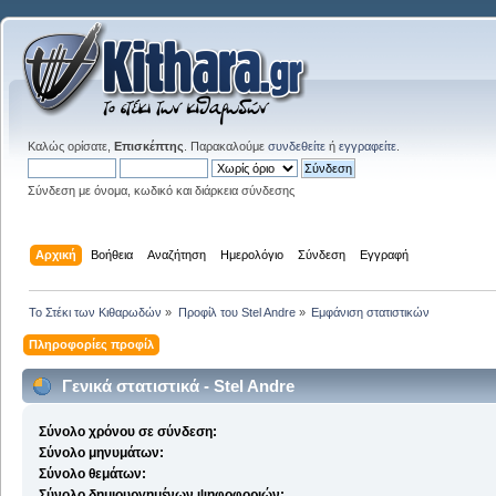
Καλώς ορίσατε,
Επισκέπτης
. Παρακαλούμε
συνδεθείτε
ή
εγγραφείτε
.
Σύνδεση με όνομα, κωδικό και διάρκεια σύνδεσης
Αρχική
Βοήθεια
Αναζήτηση
Ημερολόγιο
Σύνδεση
Εγγραφή
Το Στέκι των Κιθαρωδών
»
Προφίλ του Stel Andre
»
Εμφάνιση στατιστικών
Πληροφορίες προφίλ
Γενικά στατιστικά - Stel Andre
Σύνολο χρόνου σε σύνδεση:
Σύνολο μηνυμάτων:
Σύνολο θεμάτων:
Σύνολο δημιουργημένων ψηφοφοριών: