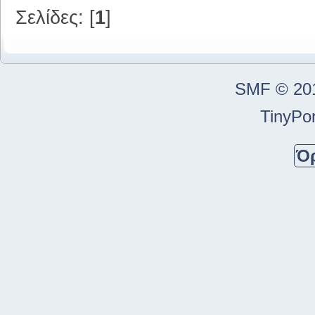
Σελίδες: [
1
]
SMF © 20
TinyPor
Ό