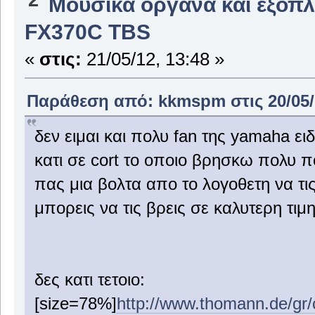
Μουσικά όργανα και εξοπ
FX370C TBS
«
στις:
21/05/12, 13:48 »
Παράθεση από: kkmspm στις 20/05/1
δεν ειμαι και πολυ fan της yamaha ει
κατι σε cort το οποιο βρησκω πολυ πο
πας μια βολτα απο το λογοθετη να τι
μπορεις να τις βρεις σε καλυτερη τι
δες κατι τετοιο:
[size=78%]
http://www.thomann.de/gr/