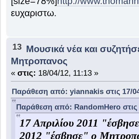
[size=78%]
http://www.thoman
ευχαριστω.
13
Μουσικά νέα και συζητήσ
Μητροπανος
«
στις:
18/04/12, 11:13 »
Παράθεση από: yiannakis στις 17/04
Παράθεση από: RandomHero στις 1
‎17 Απριλίου 2011 "έσβησ
2012 "έσβησε" ο Μητροπά