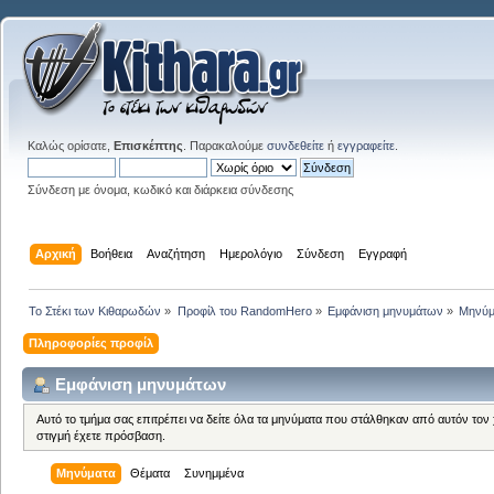
Καλώς ορίσατε,
Επισκέπτης
. Παρακαλούμε
συνδεθείτε
ή
εγγραφείτε
.
Σύνδεση με όνομα, κωδικό και διάρκεια σύνδεσης
Αρχική
Βοήθεια
Αναζήτηση
Ημερολόγιο
Σύνδεση
Εγγραφή
Το Στέκι των Κιθαρωδών
»
Προφίλ του RandomHero
»
Εμφάνιση μηνυμάτων
»
Μηνύμ
Πληροφορίες προφίλ
Εμφάνιση μηνυμάτων
Αυτό το τμήμα σας επιτρέπει να δείτε όλα τα μηνύματα που στάλθηκαν από αυτόν τον
στιγμή έχετε πρόσβαση.
Μηνύματα
Θέματα
Συνημμένα