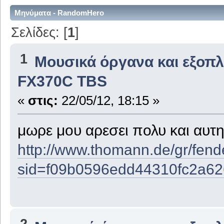
Μηνύματα - RandomHero
Σελίδες: [
1
]
1
Μουσικά όργανα και εξοπ
FX370C TBS
«
στις:
22/05/12, 18:15 »
μωρε μου αρεσει πολυ και αυτη..
http://www.thomann.de/gr/fen
sid=f09b0596edd44310fc2a6
2