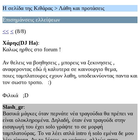
Η σελίδα της Κιθάρας > Λάθη και προτάσεις
Επισημάνσεις ελλείψεων
<<
<
(8/8)
Χάρης(DJ Ha)
:
Καλως ηρθες στο forum !
Αν θελεις να βοηθησεις , μπορεις να ξεκινησεις ,
αναφεροντας εδώ ή καλυτερα σε καινουργιο θεμα,
ποιες ταμπλατουρες εχουν λαθη, υποδεικνύοντας παντα και
τον σωστο τροπο. :)
Φιλικά ;D
Slash_gr
:
Βασικά μάγκες όταν περνάτε νέα τραγούδια θα πρέπει να
είναι ολοκληρομένα. Δηλαδή, όταν ένα τραγούδι στην
εισαγωγή του έχει solo γράψτε το σε μορφή
ταμπλατούρας. Το να λέει απλά intro ή solo εμένα δε μου
λέει τίποτα. Αν το ξέρεις, το γράφεις, αλλιώς αστο