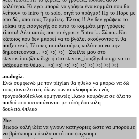
καλύτερα. Κι εγώ μπορώ να γράψω ένα κομμάτι που θα
λείπουν το intro ή το solo, σιγά το πράγμα! Πχ το Πάρε με
απο δώ, απο τους Τερμίτες. Έλεος!!! Αν δεν γράψεις το
solακι της εισαγωγής σε αυτό το κομμάτι μην γράφεις
τίποτα! Λέει αυτός που το έγραψε "intro"... Σώπα...Και
κάποιος που δεν μπορεί να το βγάλει ακούγοντας τί θα
παίξει εκεί; Τέτοιες ταμπλατούρες καλύτερα να μην
δημοσιεύονται... >:( >:( >:( Στείλτε μου στο
stavros.ion.@mail.gr ή στο stavros_ion@yahoo.gr να το
ψάξουμε το θέμα... >:( >:( >:( >:( >:( >:( >:( >:( >:(
analogia
:
Ενώ συμφωνώ με τον pitylan θα ήθελα να μπορώ να δώ
τους συντελεστές όλων των κυκλοφοριών ενός
τραγουδιού[άλλοι ερμηνευτές].Καλά κουράγια σε όλα τα
παιδιά που καταπιάνονται με τόση δύσκολη
δουλειά.Φιλικά
2be
:
θεωρώ καλή ιδέα να γίνουν κατηγοριες ώστε να μπορούμε
να βρίσκουμε εύκολα αυτό που ψάχνουμε