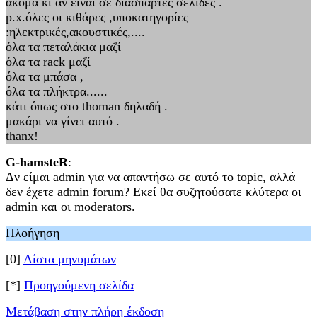
ακόμα κι αν είναι σε διάσπαρτες σελίδες .
p.x.όλες οι κιθάρες ,υποκατηγορίες
:ηλεκτρικές,ακουστικές,....
όλα τα πεταλάκια μαζί
όλα τα rack μαζί
όλα τα μπάσα ,
όλα τα πλήκτρα......
κάτι όπως στο thoman δηλαδή .
μακάρι να γίνει αυτό .
thanx!
G-hamsteR
:
Δν είμαι admin για να απαντήσω σε αυτό το topic, αλλά
δεν έχετε admin forum? Εκεί θα συζητούσατε κλύτερα οι
admin και οι moderators.
Πλοήγηση
[0]
Λίστα μηνυμάτων
[*]
Προηγούμενη σελίδα
Μετάβαση στην πλήρη έκδοση