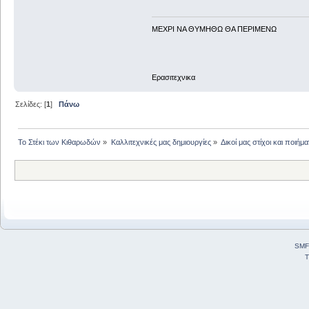
ΜΕΧΡΙ ΝΑ ΘΥΜHΘΩ ΘΑ ΠΕΡΙΜΕΝΩ
Ερασιτεχνικα
Σελίδες: [
1
]
Πάνω
Το Στέκι των Κιθαρωδών
»
Καλλιτεχνικές μας δημιουργίες
»
Δικοί μας στίχοι και ποιήμα
SMF
T