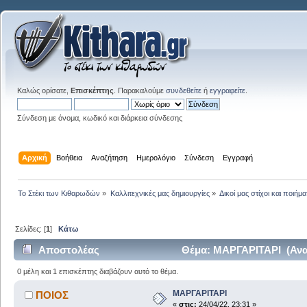
Καλώς ορίσατε,
Επισκέπτης
. Παρακαλούμε
συνδεθείτε
ή
εγγραφείτε
.
Σύνδεση με όνομα, κωδικό και διάρκεια σύνδεσης
Αρχική
Βοήθεια
Αναζήτηση
Ημερολόγιο
Σύνδεση
Εγγραφή
Το Στέκι των Κιθαρωδών
»
Καλλιτεχνικές μας δημιουργίες
»
Δικοί μας στίχοι και ποιήμα
Σελίδες: [
1
]
Κάτω
Αποστολέας
Θέμα: ΜΑΡΓΑΡΙΤΑΡΙ (Ανα
0 μέλη και 1 επισκέπτης διαβάζουν αυτό το θέμα.
ΜΑΡΓΑΡΙΤΑΡΙ
ΠΟΙΟΣ
«
στις:
24/04/22, 23:31 »