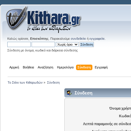
Καλώς ορίσατε,
Επισκέπτης
. Παρακαλούμε
συνδεθείτε
ή
εγγραφείτε
.
Σύνδεση με όνομα, κωδικό και διάρκεια σύνδεσης
Αρχική
Βοήθεια
Αναζήτηση
Ημερολόγιο
Σύνδεση
Εγγραφή
Το Στέκι των Κιθαρωδών
»
Σύνδεση
Σύνδεση
Όνομα χρήστ
Κωδικό
Λεπτά παραμονής σε σύνδεσ