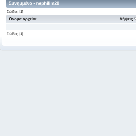
Συνημμένα - nephilim29
Σελίδες: [
1
]
Όνομα αρχείου
Λήψεις
Σελίδες: [
1
]