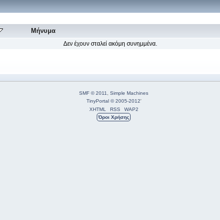
Μήνυμα
Δεν έχουν σταλεί ακόμη συνημμένα.
SMF © 2011
,
Simple Machines
TinyPortal
© 2005-2012
'
XHTML
RSS
WAP2
Όροι Χρήσης