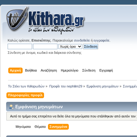
Καλώς ορίσατε,
Επισκέπτης
. Παρακαλούμε
συνδεθείτε
ή
εγγραφείτε
.
Σύνδεση με όνομα, κωδικό και διάρκεια σύνδεσης
Αρχική
Βοήθεια
Αναζήτηση
Ημερολόγιο
Σύνδεση
Εγγραφή
Το Στέκι των Κιθαρωδών
»
Προφίλ του nephilim29
»
Εμφάνιση μηνυμάτων
»
Συνημμέ
Πληροφορίες προφίλ
Εμφάνιση μηνυμάτων
Αυτό το τμήμα σας επιτρέπει να δείτε όλα τα μηνύματα που στάλθηκαν από αυτόν τον
Μηνύματα
Θέματα
Συνημμένα