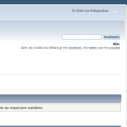
Το Στέκι των Κιθαρωδών
Νέα:
Δείτε την σελίδα του kithara.gr στο
facebook
, στο
twitter
, και στο
youtube
τήν την στιγμή έχετε πρόσβαση.