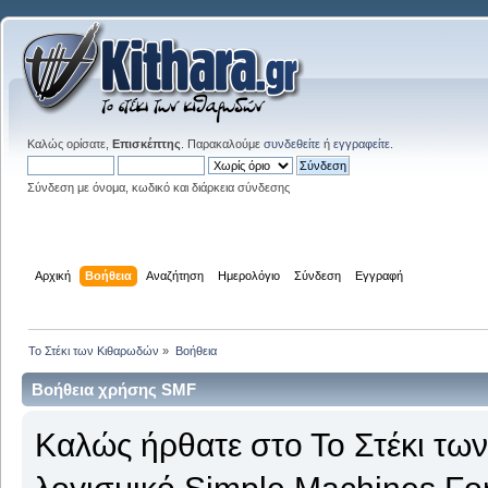
Καλώς ορίσατε,
Επισκέπτης
. Παρακαλούμε
συνδεθείτε
ή
εγγραφείτε
.
Σύνδεση με όνομα, κωδικό και διάρκεια σύνδεσης
Αρχική
Βοήθεια
Αναζήτηση
Ημερολόγιο
Σύνδεση
Εγγραφή
Το Στέκι των Κιθαρωδών
»
Βοήθεια
Βοήθεια χρήσης SMF
Καλώς ήρθατε στο Το Στέκι τω
λογισμικό Simple Machines Fo