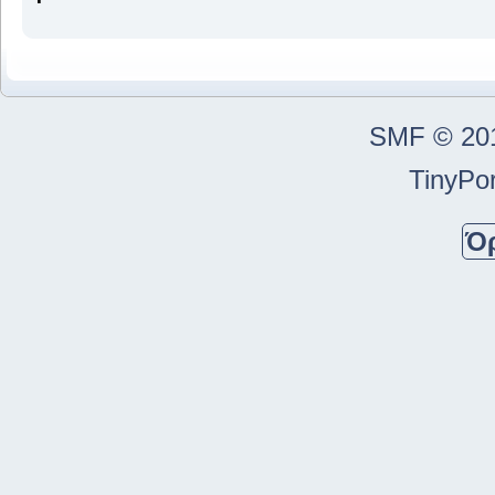
SMF © 20
TinyPor
Ό