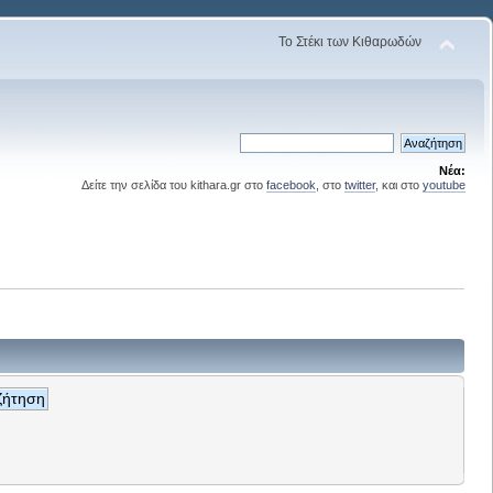
Το Στέκι των Κιθαρωδών
Νέα:
Δείτε την σελίδα του kithara.gr στο
facebook
, στο
twitter
, και στο
youtube