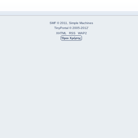
SMF © 2011
,
Simple Machines
TinyPortal
© 2005-2012
'
XHTML
RSS
WAP2
Όροι Χρήσης