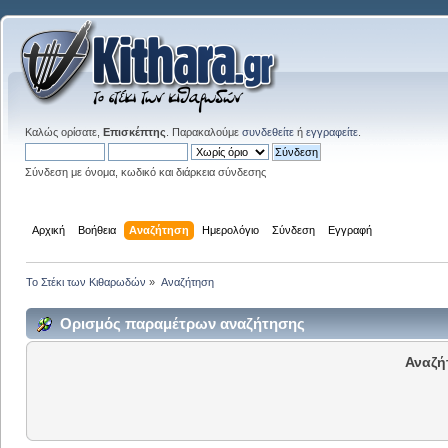
Καλώς ορίσατε,
Επισκέπτης
. Παρακαλούμε
συνδεθείτε
ή
εγγραφείτε
.
Σύνδεση με όνομα, κωδικό και διάρκεια σύνδεσης
Αρχική
Βοήθεια
Αναζήτηση
Ημερολόγιο
Σύνδεση
Εγγραφή
Το Στέκι των Κιθαρωδών
»
Αναζήτηση
Ορισμός παραμέτρων αναζήτησης
Αναζή