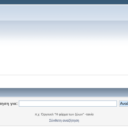
τηση για:
π.χ.
Όργουελ "Η φάρμα των ζώων" -ταινία
Σύνθετη αναζήτηση