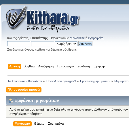
Καλώς ορίσατε,
Επισκέπτης
. Παρακαλούμε
συνδεθείτε
ή
εγγραφείτε
.
Σύνδεση με όνομα, κωδικό και διάρκεια σύνδεσης
Αρχική
Βοήθεια
Αναζήτηση
Ημερολόγιο
Σύνδεση
Εγγραφή
Το Στέκι των Κιθαρωδών
»
Προφίλ του garage23
»
Εμφάνιση μηνυμάτων
»
Μηνύματα
Πληροφορίες προφίλ
Εμφάνιση μηνυμάτων
Αυτό το τμήμα σας επιτρέπει να δείτε όλα τα μηνύματα που στάλθηκαν από αυτόν τον
στιγμή έχετε πρόσβαση.
Μηνύματα
Θέματα
Συνημμένα