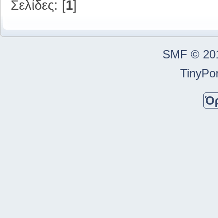
Σελίδες: [
1
]
SMF © 20
TinyPor
Ό