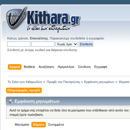
Καλώς ορίσατε,
Επισκέπτης
. Παρακαλούμε
συνδεθείτε
ή
εγγραφείτε
.
Σύνδεση με όνομα, κωδικό και διάρκεια σύνδεσης
Αρχική
Βοήθεια
Αναζήτηση
Ημερολόγιο
Σύνδεση
Εγγραφή
Το Στέκι των Κιθαρωδών
»
Προφίλ του Παναγιώτης
»
Εμφάνιση μηνυμάτων
»
Θέματα
Πληροφορίες προφίλ
Εμφάνιση μηνυμάτων
Αυτό το τμήμα σας επιτρέπει να δείτε όλα τα μηνύματα που στάλθηκαν από αυτόν τον
στιγμή έχετε πρόσβαση.
Μηνύματα
Θέματα
Συνημμένα