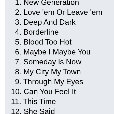
1. New Generation
2. Love 'em Or Leave 'em
3. Deep And Dark
4. Borderline
5. Blood Too Hot
6. Maybe I Maybe You
7. Someday Is Now
8. My City My Town
9. Through My Eyes
10. Can You Feel It
11. This Time
12. She Said