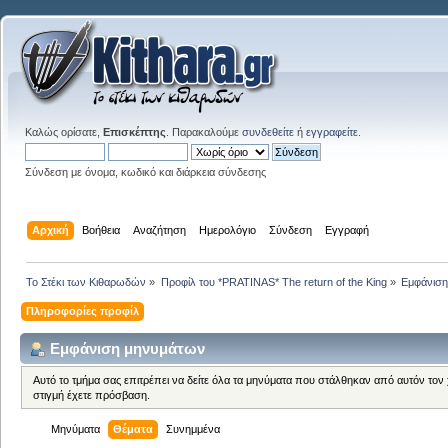
Καλώς ορίσατε,
Επισκέπτης
. Παρακαλούμε
συνδεθείτε
ή
εγγραφείτε
.
Σύνδεση με όνομα, κωδικό και διάρκεια σύνδεσης
Αρχική
Βοήθεια
Αναζήτηση
Ημερολόγιο
Σύνδεση
Εγγραφή
Το Στέκι των Κιθαρωδών
»
Προφίλ του *PRATINAS* The return of the King
»
Εμφάνιση
Πληροφορίες προφίλ
Εμφάνιση μηνυμάτων
Αυτό το τμήμα σας επιτρέπει να δείτε όλα τα μηνύματα που στάλθηκαν από αυτόν τον
στιγμή έχετε πρόσβαση.
Μηνύματα
Θέματα
Συνημμένα