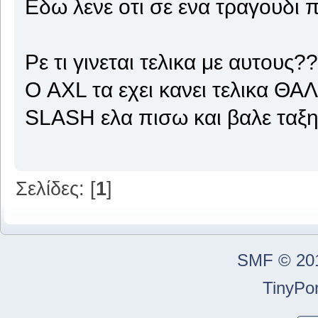
Εδω λενε οτι σε ενα τραγουδι 
Ρε τι γινεται τελικα με αυτους?
Ο AXL τα εχει κανει τελικα Θ
SLASH ελα πισω και βαλε ταξη!!
Σελίδες: [
1
]
SMF © 20
TinyPor