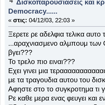
4
Δισκοπαρουσιάσεις και κρι
Democracy......
«
στις:
04/12/03, 22:03 »
Ξερετε ρε αδελφια τελικα αυτο το
...αραχνιασμενο αλμπουμ των
βγει???
Το τρελο πιο ειναι???
Εχει γινει μια τερααααααααααα
με τα τραγουδια αυτου του δισ
Αφηστε στο το συγκροτημα τι γιν
Ρε καθε μερα ενας φευγει και εν