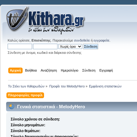
Καλώς ορίσατε,
Επισκέπτης
. Παρακαλούμε
συνδεθείτε
ή
εγγραφείτε
.
Σύνδεση με όνομα, κωδικό και διάρκεια σύνδεσης
Αρχική
Βοήθεια
Αναζήτηση
Ημερολόγιο
Σύνδεση
Εγγραφή
Το Στέκι των Κιθαρωδών
»
Προφίλ του MelodyHero
»
Εμφάνιση στατιστικών
Πληροφορίες προφίλ
Γενικά στατιστικά - MelodyHero
Σύνολο χρόνου σε σύνδεση:
Σύνολο μηνυμάτων:
Σύνολο θεμάτων:
Σύνολο δημιουργημένων ψηφοφοριών: