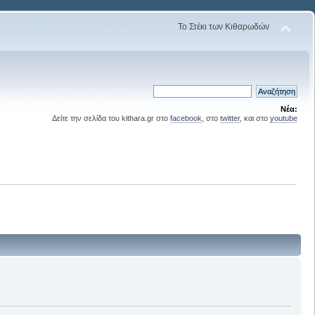
Το Στέκι των Κιθαρωδών
Νέα:
Δείτε την σελίδα του kithara.gr στο
facebook
, στο
twitter
, και στο
youtube