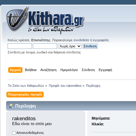
Καλώς ορίσατε,
Επισκέπτης
. Παρακαλούμε
συνδεθείτε
ή
εγγραφείτε
.
Σύνδεση με όνομα, κωδικό και διάρκεια σύνδεσης
Αρχική
Βοήθεια
Αναζήτηση
Ημερολόγιο
Σύνδεση
Εγγραφή
Το Στέκι των Κιθαρωδών
»
Προφίλ του rakenditos
»
Περίληψη
Πληροφορίες προφίλ
Περίληψη
rakenditos 
Μηνύματα:
Εδώ είναι το σπίτι μου
Ηλικία:
Αποσυνδεδεμένος