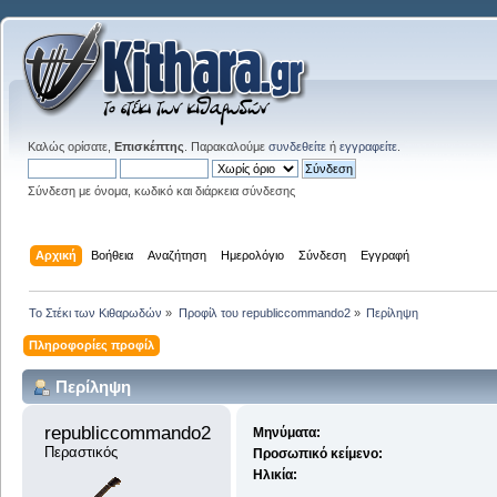
Καλώς ορίσατε,
Επισκέπτης
. Παρακαλούμε
συνδεθείτε
ή
εγγραφείτε
.
Σύνδεση με όνομα, κωδικό και διάρκεια σύνδεσης
Αρχική
Βοήθεια
Αναζήτηση
Ημερολόγιο
Σύνδεση
Εγγραφή
Το Στέκι των Κιθαρωδών
»
Προφίλ του republiccommando2
»
Περίληψη
Πληροφορίες προφίλ
Περίληψη
republiccommando2 
Μηνύματα:
Περαστικός
Προσωπικό κείμενο:
Ηλικία: